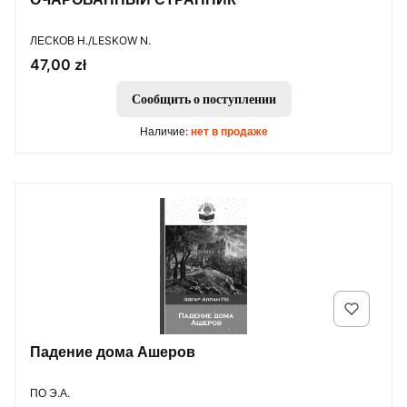
ПРОИЗВОДИТЕЛЬ
ЛЕСКОВ Н./LESKOW N.
Цена
47,00 zł
Сообщить о поступлении
Наличие:
нет в продаже
Падение дома Ашеров
ПРОИЗВОДИТЕЛЬ
ПО Э.А.