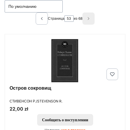
По умолчанию
Страница
из 68
Previous products
Next products
Остров сокровищ
ПРОИЗВОДИТЕЛЬ
СТИВЕНСОН Р./STEVENSON R.
Цена
22,00 zł
Сообщить о поступлении