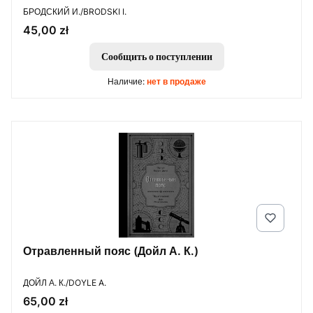
ПРОИЗВОДИТЕЛЬ
БРОДСКИЙ И./BRODSKI I.
Цена
45,00 zł
Сообщить о поступлении
Наличие:
нет в продаже
Отравленный пояс (Дойл А. К.)
ПРОИЗВОДИТЕЛЬ
ДОЙЛ А. К./DOYLE A.
Цена
65,00 zł