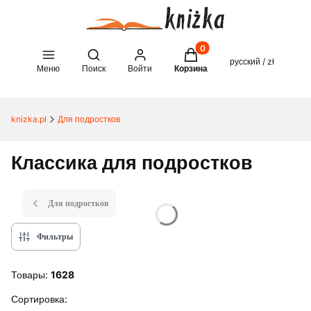
Товары в корзине: 0. See 
Open search engine
русский / zł
Меню
Поиск
Войти
Корзина
knizka.pl
Для подростков
Классика для подростков
Для подростков
Фильтры
Товары:
1628
Список товаров
Сортировка: