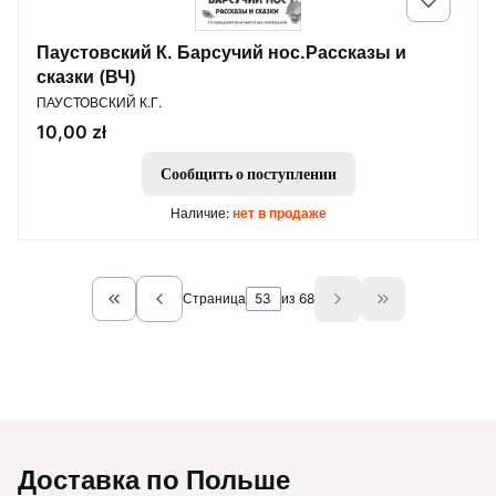
Паустовский К. Барсучий нос.Рассказы и
сказки (ВЧ)
ПРОИЗВОДИТЕЛЬ
ПАУСТОВСКИЙ К.Г.
Цена
10,00 zł
Сообщить о поступлении
Наличие:
нет в продаже
Страница
из 68
Return to the first product page
Go to the last 
Доставка по Польше