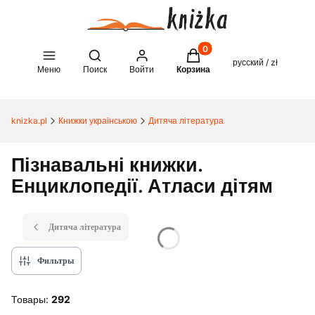
Товары в корзине: 0. See 
Open search engine
русский / zł
Меню
Поиск
Войти
Корзина
knizka.pl
Книжки українською
Дитяча література
Пізнавальні книжки.
Енциклопедії. Атласи дітям
Дитяча література
Фильтры
Товары:
292