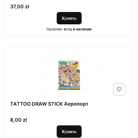
Цена
37,00 zł
Купить
Наличие:
есть в наличии
TATTOO DRAW STICK Аеропорт
Цена
8,00 zł
Купить