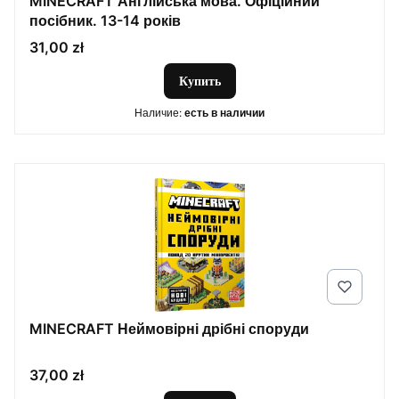
MINECRAFT Англійська мова. Офіційний
посібник. 13-14 років
Цена
31,00 zł
Купить
Наличие:
есть в наличии
MINECRAFT Неймовірні дрібні споруди
Цена
37,00 zł