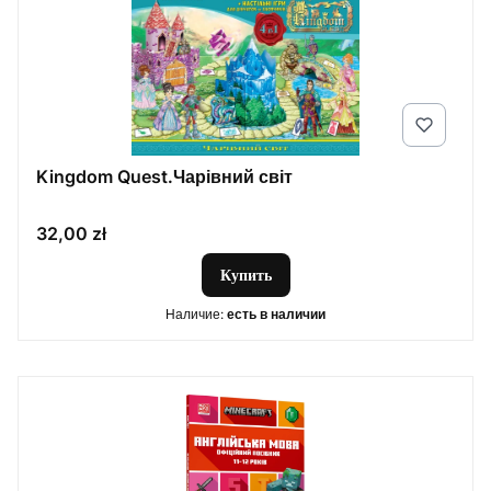
Kingdom Quest.Чарівний світ
Цена
32,00 zł
Купить
Наличие:
есть в наличии