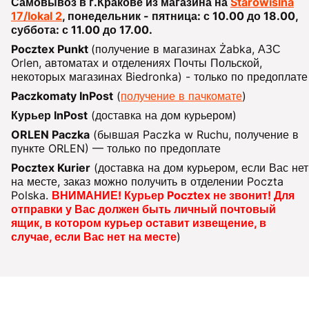
Самовывоз в г.Кракове из магазина на
Starowiślna
17/lokal 2
, понедельник - пятница: с 10.00 до 18.00,
суббота: с 11.00 до 17.00.
Pocztex Punkt
(получение в магазинах Żabka, АЗС
Orlen, автоматах и отделениях Почты Польской,
некоторых магазинах Biedronka) - только по предоплате
Paczkomaty InPost
(
получение в пачкомате
)
Курьер InPost
(доставка на дом курьером)
ORLEN Paczka
(бывшая Paczka w Ruchu, получение в
пункте ORLEN) — только по предоплате
Pocztex Kurier
(доставка на дом курьером, если Вас нет
на месте, заказ можно получить в отделении Poczta
Polska.
ВНИМАНИЕ! Курьер Pocztex не звонит! Для
отправки у Вас должен быть личный почтовый
ящик, в котором курьер оставит извещение, в
случае, если Вас нет на месте
)