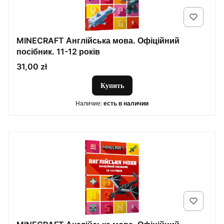
MINECRAFT Англійська мова. Офіційний
посібник. 11-12 років
Цена
31,00 zł
Купить
Наличие:
есть в наличии