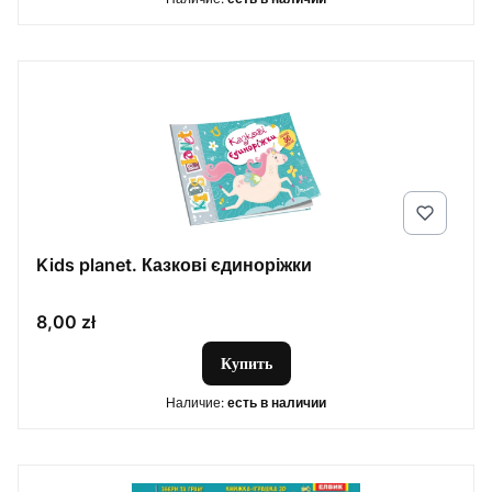
Kids planet. Казкові єдиноріжки
Цена
8,00 zł
Купить
Наличие:
есть в наличии