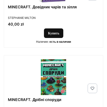
MINECRAFT. Довідник чарів та зілля
ПРОИЗВОДИТЕЛЬ
STEPHANIE MILTON
Цена
40,00 zł
Купить
Наличие:
есть в наличии
MINECRAFT. Дрібні споруди