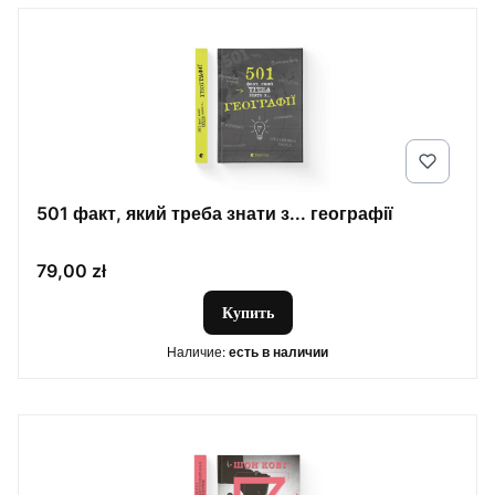
501 факт, який треба знати з... географії
Цена
79,00 zł
Купить
Наличие:
есть в наличии