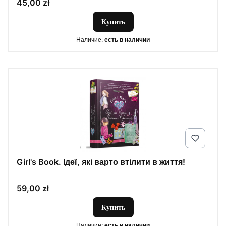
Цена
45,00 zł
Купить
Наличие:
есть в наличии
Girl's Book. Ідеї, які варто втілити в життя!
Цена
59,00 zł
Купить
Наличие:
есть в наличии