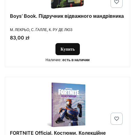
Boys’ Book. Підручник відважного мандрівника
ПРОИЗВОДИТЕЛЬ
М. ЛЕКРЬО, С. ҐАЛЛЕ, К. РУ ДЕ ЛЮЗ
Цена
83,00 zł
Купить
Наличие:
есть в наличии
FORTNITE Official. Костюми. Колекційне