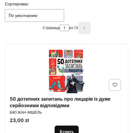
Список товаров
Сортировка:
По умолчанию
Страница
из 13
Next products
50 дотепних запитань про лицарів із дуже
серйозними відповідями
ПРОИЗВОДИТЕЛЬ
БІЮ ЖАН-МІШЕЛЬ
Цена
23,00 zł
Купить