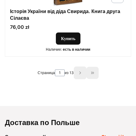
Історія України від діда Свирида. Книга друга
Сілаєва
Цена
76,00 zł
Купить
Наличие:
есть в наличии
Страница
из 13
Go to the last page o
Доставка по Польше