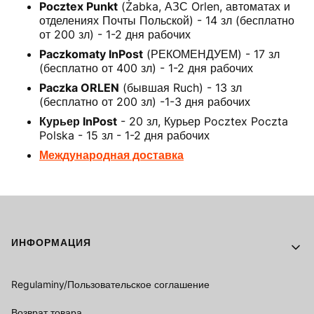
Pocztex Punkt
(Żabka, АЗС Orlen, автоматах и
отделениях Почты Польской) - 14 зл (бесплатно
от 200 зл) - 1-2 дня рабочих
Paczkomaty InPost
(РЕКОМЕНДУЕМ) - 17 зл
(бесплатно от 400 зл) - 1-2 дня рабочих
Paczka ORLEN
(бывшая Ruch) - 13 зл
(бесплатно от 200 зл) -1-3 дня рабочих
Курьер InPost
- 20 зл, Курьер Pocztex Poczta
Polska - 15 зл - 1-2 дня рабочих
Международная доставка
Footer menu
ИНФОРМАЦИЯ
Regulaminy/Пользовательское соглашение
Возврат товара