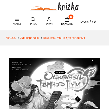
Товары в корзине: 0. See 
Open search engine
русский / zł
Меню
Поиск
Войти
Корзина
knizka.pl
Для взрослых
Комиксы. Манга для взрослых