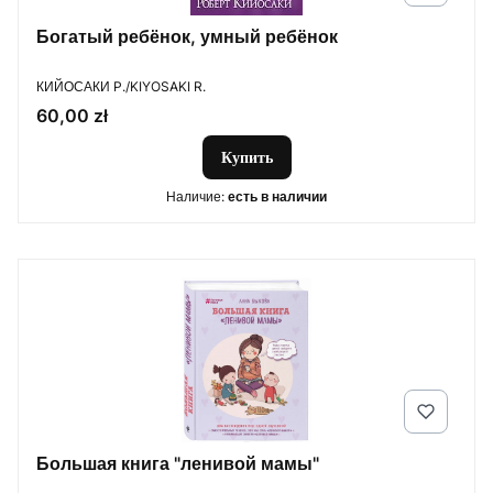
Богатый ребёнок, умный ребёнок
ПРОИЗВОДИТЕЛЬ
КИЙОСАКИ P./KIYOSAKI R.
Цена
60,00 zł
Купить
Наличие:
есть в наличии
Большая книга "ленивой мамы"