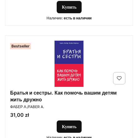
Купить
Наличие:
есть в наличии
Bestseller
Братья и сестры. Как помочь вашим детям
жить дружно
ПРОИЗВОДИТЕЛЬ
ФАБЕР А./FABER A.
Цена
31,00 zł
Купить
Наличие:
есть в наличии