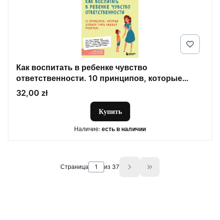
Как воспитать в ребенке чувство
ответственности. 10 принципов, которые
должен знать каждый родитель
Цена
32,00 zł
Купить
Наличие:
есть в наличии
Страница
из 37
Go to the last page o