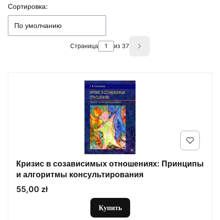
Список товаров
Сортировка:
По умолчанию
Страница
из 37
Next products
Кризис в созависимых отношениях: Принципы
и алгоритмы консультирования
Цена
55,00 zł
Купить