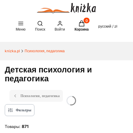
Товары в корзине: 0. See 
Open search engine
русский / zł
Меню
Поиск
Войти
Корзина
knizka.pl
Психология, педагогика
Детская психология и
педагогика
Психология, педагогика
Фильтры
Товары:
871