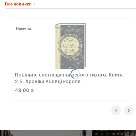
Все новинки
Новинка
Повільне споглядання всього тихого. Книга
2.5. Хроніки вбивці короля
Цена
49,00 zł