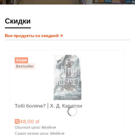
Скидки
Все продукты со скидкой
Акция
Bestseller
Тобі боляче? | Х. Д. Карлтон
Promotional price
48,00 zł
Обычная цена:
60,00 zł
Самая низкая цена:
39,00 zł