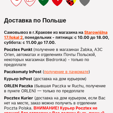
Доставка по Польше
Самовывоз в г.Кракове из магазина на
Starowiślna
17/lokal 2
, понедельник - пятница: с 10.00 до 18.00,
суббота: с 11.00 до 17.00.
Pocztex Punkt
(получение в магазинах Żabka, АЗС
Orlen, автоматах и отделениях Почты Польской,
некоторых магазинах Biedronka) - только по
предоплате
Paczkomaty InPost
(
получение в пачкомате
)
Курьер InPost
(доставка на дом курьером)
ORLEN Paczka
(бывшая Paczka w Ruchu, получение
в пункте ORLEN) — только по предоплате
Pocztex Kurier
(доставка на дом курьером, если Вас
нет на месте, заказ можно получить в отделении
Poczta Polska.
ВНИМАНИЕ! Курьер Pocztex не
звонит! Для отправки у Вас должен быть личный