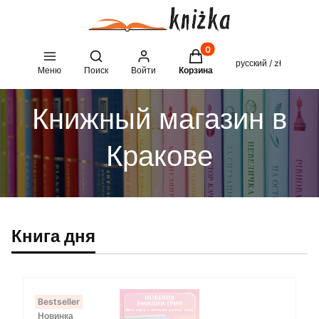
Товары в корзине: 0. See 
Open search engine
русский / zł
Меню
Поиск
Войти
Корзина
Книжный магазин в
Кракове
Книга дня
Bestseller
Новинка