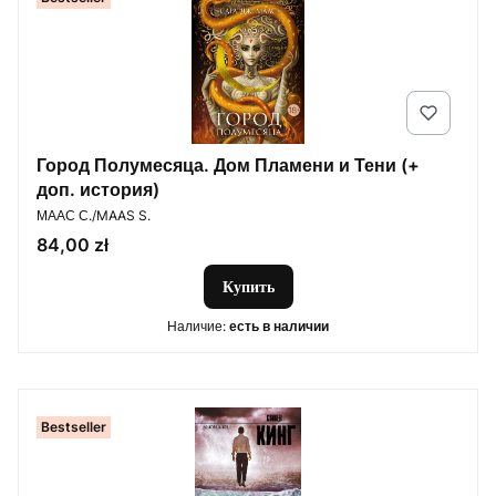
Город Полумесяца. Дом Пламени и Тени (+
доп. история)
ПРОИЗВОДИТЕЛЬ
МААС С./MAAS S.
Цена
84,00 zł
Купить
Наличие:
есть в наличии
Bestseller