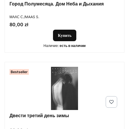
Город Полумесяца. Дом Неба и Дыхания
ПРОИЗВОДИТЕЛЬ
МААС С./MAAS S.
Цена
80,00 zł
Купить
Наличие:
есть в наличии
Bestseller
Двести третий день зимы