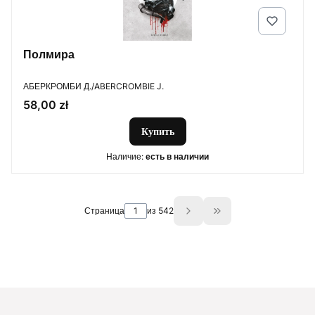
Полмира
ПРОИЗВОДИТЕЛЬ
АБЕРКРОМБИ Д./ABERCROMBIE J.
Цена
58,00 zł
Купить
Наличие:
есть в наличии
Страница
из 542
Go to the last page 