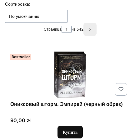
Список товаров
Сортировка:
По умолчанию
Страница
из 542
Next products
Bestseller
Ониксовый шторм. Эмпирей (черный обрез)
Цена
90,00 zł
Купить