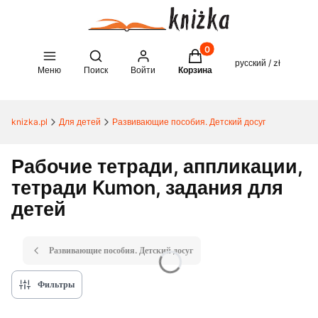
Товары в корзине: 0. See 
Open search engine
русский / zł
Меню
Поиск
Войти
Корзина
knizka.pl
Для детей
Развивающие пособия. Детский досуг
Рабочие тетради, аппликации,
тетради Kumon, задания для
детей
Развивающие пособия. Детский досуг
Фильтры