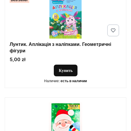
Лунтик. Аплікація з наліпками. Геометричні
фігури
Цена
5,00 zł
Купить
Наличие:
есть в наличии