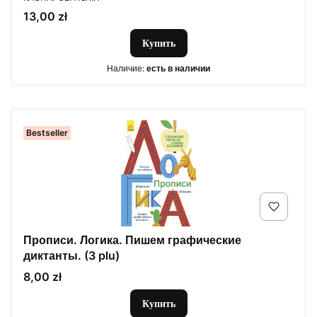
Цена
13,00 zł
Купить
Наличие:
есть в наличии
Bestseller
Прописи. Логика. Пишем графические
диктанты. (3 plu)
Цена
8,00 zł
Купить