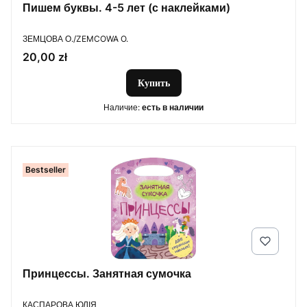
Пишем буквы. 4-5 лет (с наклейками)
ПРОИЗВОДИТЕЛЬ
ЗЕМЦОВА О./ZEMCOWA O.
Цена
20,00 zł
Купить
Наличие:
есть в наличии
Bestseller
Принцессы. Занятная сумочка
ПРОИЗВОДИТЕЛЬ
КАСПАРОВА ЮЛІЯ