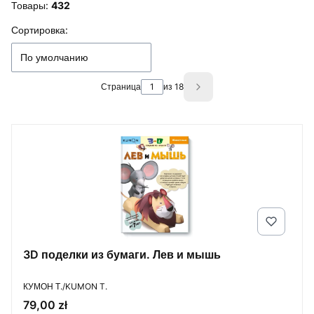
Товары:
432
Список товаров
Сортировка:
По умолчанию
Страница
из 18
Next products
3D поделки из бумаги. Лев и мышь
ПРОИЗВОДИТЕЛЬ
КУМОН Т./KUMON T.
Цена
79,00 zł