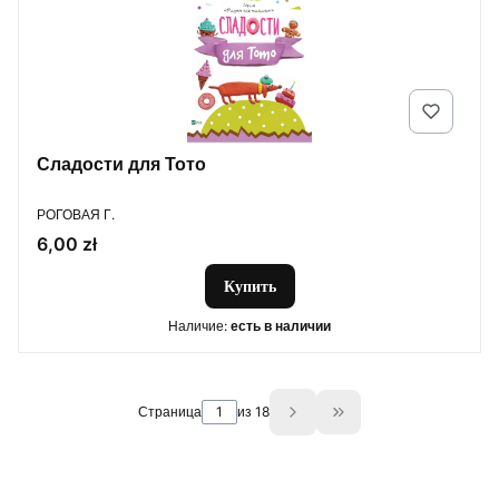
Сладости для Тото
ПРОИЗВОДИТЕЛЬ
РОГОВАЯ Г.
Цена
6,00 zł
Купить
Наличие:
есть в наличии
Страница
из 18
Go to the last page o