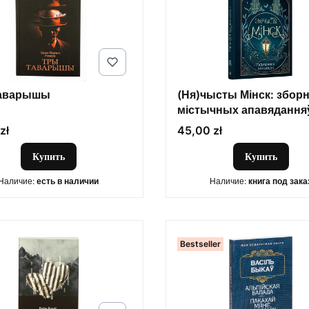
таварышы
(Ня)чысты Мінск: зборн
містычных апавядання
Цена
zł
45,00 zł
Купить
Купить
Наличие:
есть в наличии
Наличие:
книга под зака
Bestseller