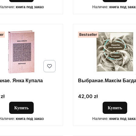
Наличие:
книга под заказ
Наличие:
книга под зака
ler
Bestseller
нае. Янка Купала
Выбранае.Максім Багда
Цена
zł
42,00 zł
Купить
Купить
Наличие:
книга под заказ
Наличие:
книга под зака