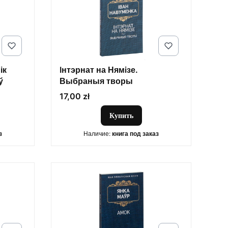
ік
Iнтэрнат на Нямiзе.
ў
Выбраныя творы
Цена
17,00 zł
Купить
з
Наличие:
книга под заказ