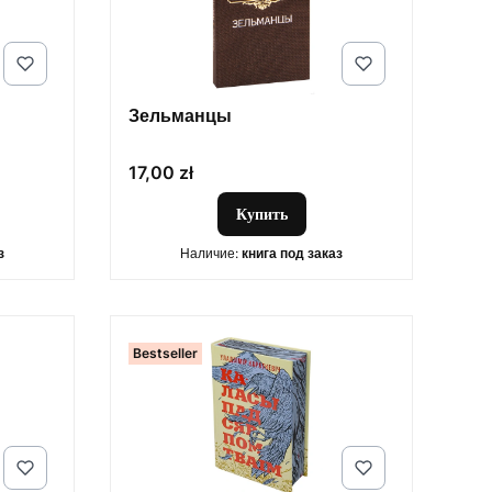
Зельманцы
Цена
17,00 zł
Купить
з
Наличие:
книга под заказ
Bestseller