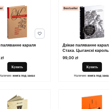
ler
Bestseller
е паляванне караля
Дзікае паляванне карал
Стаха. Цыганскі кароль
Цена
zł
99,00 zł
Купить
Купить
Наличие:
книга под заказ
Наличие:
книга под зака