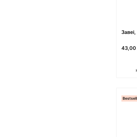
Завеі,
Цена
43,00 
Bestsel