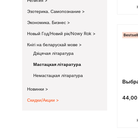
Религия
Эзотерика. Самопознание
Экономика. Бизнес
Новый Год/Новий рік/Nowy Rok
Bestsel
Кнігі на беларускай мове
Дзіцячая літаратура
Мастацкая літаратура
Немастацкая літаратура
Выбра
Новинки
Цена
44,00 
Скидки/Акции
End of menu