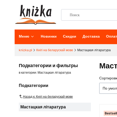
Меню
Новинки
Скидки
Доставка
Опла
knizka.pl
Кнігі на беларускай мове
Мастацкая літаратура
Маст
Подкатегории и фильтры
в категории: Мастацкая літаратура
Сортировк
Списо
Подкатегории
По умо
Назад к: Кнігі на беларускай мове
Мастацкая літаратура
Bestsel