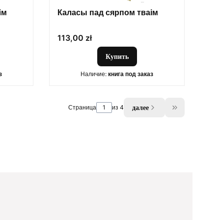
iм
Каласы пад сярпом тваім
Цена
113,00 zł
Купить
з
Наличие:
книга под заказ
далее
Страница
из 4
Go to the las