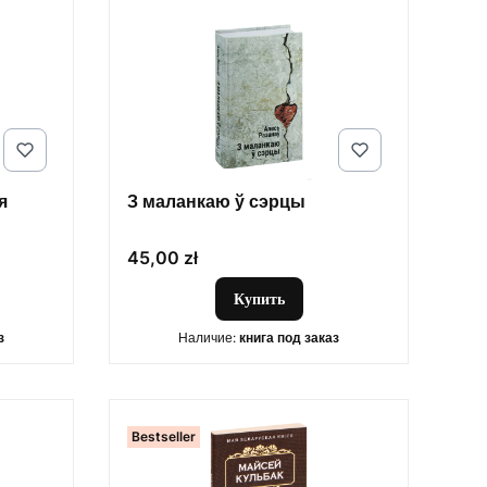
я
З маланкаю ў сэрцы
Цена
45,00 zł
Купить
з
Наличие:
книга под заказ
Bestseller