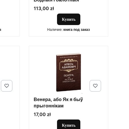
Цена
113,00 zł
Купить
з
Наличие:
книга под заказ
Венера, або Як я быў
прыгоннiкам
Цена
17,00 zł
Купить