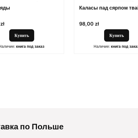
бяды
Каласы пад сярпом тва
Цена
zł
98,00 zł
Купить
Купить
Наличие:
книга под заказ
Наличие:
книга под зака
авка по Польше