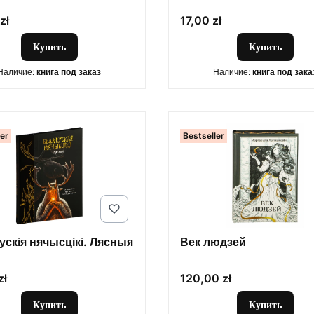
Цена
zł
17,00 zł
Купить
Купить
Наличие:
книга под заказ
Наличие:
книга под зака
ler
Bestseller
ускія нячысцікі. Лясныя
Век людзей
Цена
zł
120,00 zł
Купить
Купить