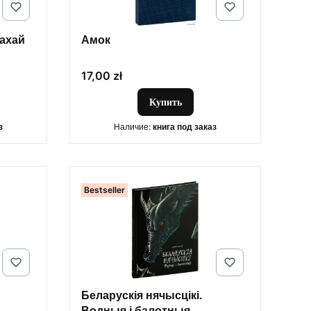
кахай
Амок
Цена
17,00 zł
Купить
з
Наличие:
книга под заказ
Bestseller
Беларускія нячысцікі.
Водныя і балотныя