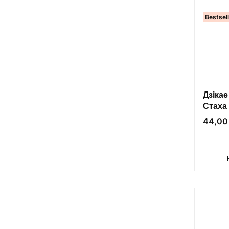
Bestsel
Дзіка
Стаха
Цена
44,00 