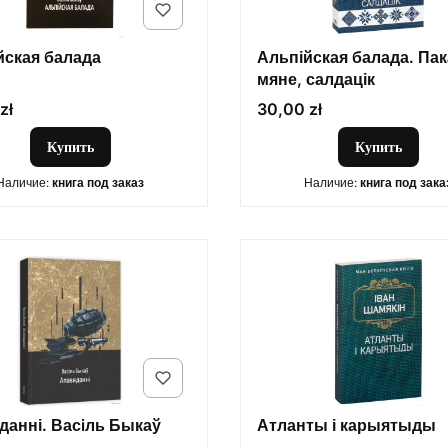
йская балада
Альпійская балада. Па
мяне, салдацік
Цена
zł
30,00 zł
Купить
Купить
Наличие:
книга под заказ
Наличие:
книга под зака
данні. Васiль Быкаў
Атланты і карыятыды