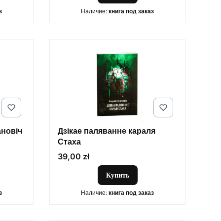
з
Наличие:
книга под заказ
новіч
Дзікае паляванне караля
Стаха
Цена
39,00 zł
Купить
з
Наличие:
книга под заказ