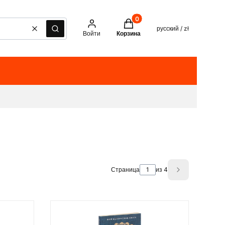
Товары в корзине: 0. See det
русский / zł
Очистить
Поиск
Войти
Корзина
Страница
из 4
Next product