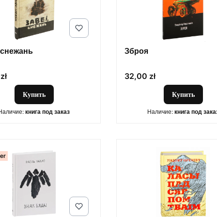
 снежань
Зброя
Цена
zł
32,00 zł
Купить
Купить
Наличие:
книга под заказ
Наличие:
книга под зака
ler