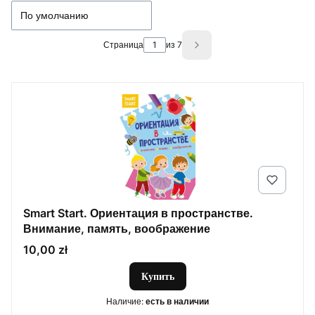
По умолчанию
Страница
из 7
Next products
Smart Start. Ориентация в пространстве.
Внимание, память, воображение
Цена
10,00 zł
Купить
Наличие:
есть в наличии