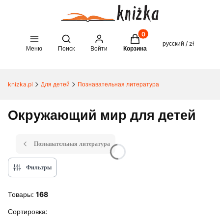
Товары в корзине: 0. See 
Open search engine
русский / zł
Меню
Поиск
Войти
Корзина
knizka.pl
Для детей
Познавательная литература
Окружающий мир для детей
Познавательная литература
Фильтры
Товары:
168
Список товаров
Сортировка: