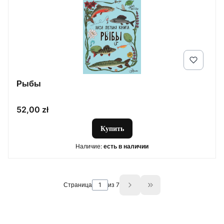
Рыбы
Цена
52,00 zł
Купить
Наличие:
есть в наличии
Страница
из 7
Go to the last page o