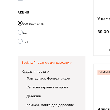
АКЦИЯ!
У нас 
все варианты
Цена
39,00 
да
нет
Back to: Література для дорослих
Художня проза
Bestsel
Фантастика. Фентезі. Жахи
Сучасна українська проза
Детектив
Комікси, манґа для дорослих
9 лис