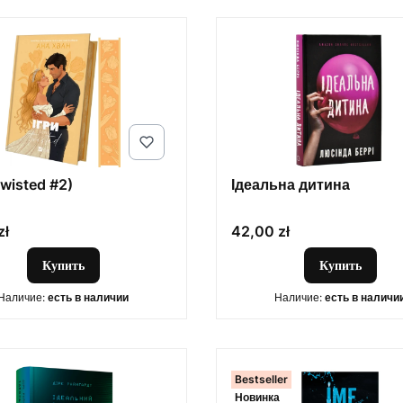
Twisted #2)
Ідеальна дитина
Цена
zł
42,00 zł
Купить
Купить
Наличие:
есть в наличии
Наличие:
есть в наличи
Bestseller
Новинка