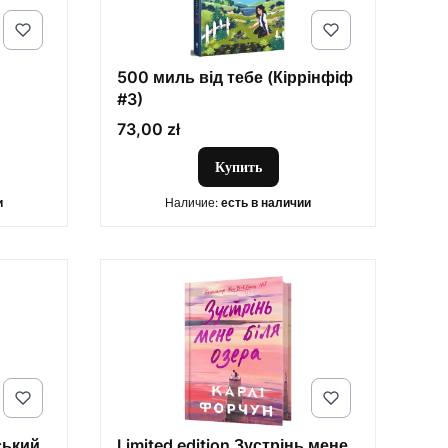
500 миль від тебе (Кіррінфіф
#3)
Цена
73,00 zł
Купить
и
Наличие:
есть в наличии
ський
Limited edition Зустрінь мене