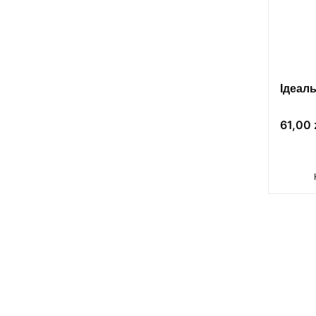
Ідеал
Цена
61,00 