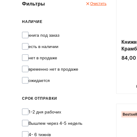
Фильтры
Очистить
НАЛИЧИЕ
Наличие
книга под заказ
Книжк
есть в наличии
Крамб
Цена
84,00 
нет в продаже
временно нет в продаже
ожидается
СРОК ОТПРАВКИ
Срок отправки
1-2 дня рабочих
Bestsel
Вышлем через 4-5 недель
4- 6 тижнів