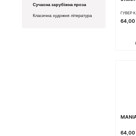
Сучасна зарубіжна проза
ПРОИЗВ
ГУВЕР К
Класична художня література
Цена
64,00 
End of menu
MANI
Цена
64,00 