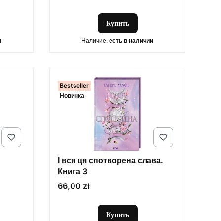
Купить
и
Наличие:
есть в наличии
Bestseller
Новинка
І вся ця спотворена слава.
Книга 3
Цена
66,00 zł
Купить