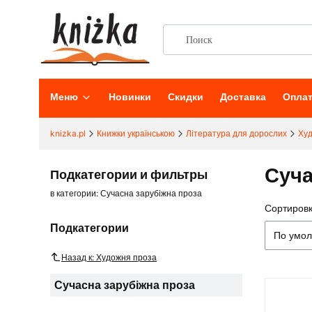
Меню
Новинки
Скидки
Доставка
Опла
knizka.pl
Книжки українською
Література для дорослих
Ху
Суча
Подкатегории и фильтры
в категории: Сучасна зарубіжна проза
Сортировк
Списо
Подкатегории
По умо
Назад к: Художня проза
Сучасна зарубіжна проза