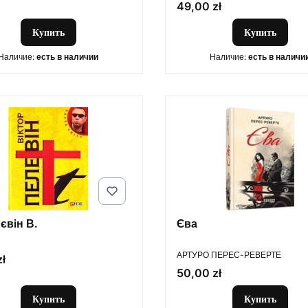
Цена
49,00 zł
Купить
Купить
Наличие:
есть в наличии
Наличие:
есть в наличи
лєвiн В.
Єва
ПРОИЗВОДИТЕЛЬ
АРТУРО ПЕРЕС-РЕВЕРТЕ
zł
Цена
50,00 zł
Купить
Купить