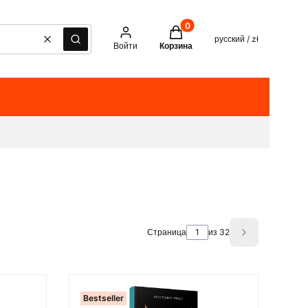
Товары в корзине: 0. See det
русский / zł
Очистить
Поиск
Войти
Корзина
Страница
из 32
Next product
Bestseller