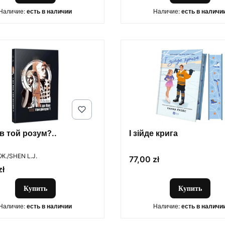
Наличие:
есть в наличии
Наличие:
есть в наличи
ув той розум?..
І зійде крига
ОДИТЕЛЬ
Ж./SHEN L.J.
Цена
77,00 zł
zł
Купить
Купить
Наличие:
есть в наличии
Наличие:
есть в наличи