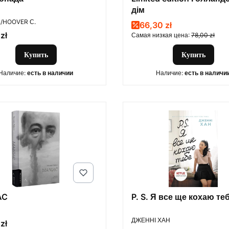
дім
ОДИТЕЛЬ
./HOOVER С.
Promotional price
66,30 zł
zł
Самая низкая цена:
78,00 zł
Купить
Купить
Наличие:
есть в наличии
Наличие:
есть в наличи
AC
P. S. Я все ще кохаю те
ПРОИЗВОДИТЕЛЬ
ДЖЕННІ ХАН
zł