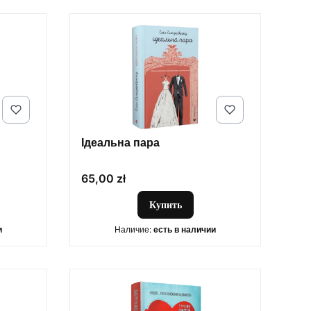
Ідеальна пара
Цена
65,00 zł
Купить
и
Наличие:
есть в наличии