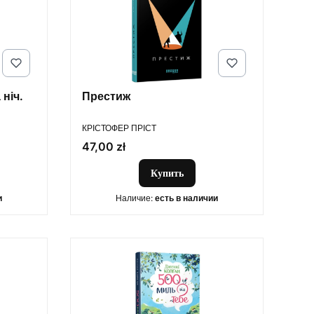
ніч.
Престиж
ПРОИЗВОДИТЕЛЬ
КРІСТОФЕР ПРІСТ
Цена
47,00 zł
Купить
и
Наличие:
есть в наличии