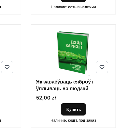
и
Наличие:
есть в наличии
Як заваёўваць сяброў і
ўплываць на людзей
Цена
52,00 zł
Купить
з
Наличие:
книга под заказ