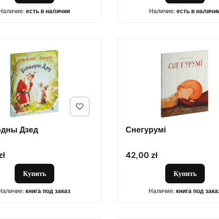
Наличие:
есть в наличии
Наличие:
есть в наличи
одны Дзед
Снегурумі
Цена
zł
42,00 zł
Купить
Купить
Наличие:
книга под заказ
Наличие:
книга под зака