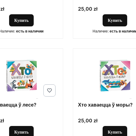
Цена
zł
25,00 zł
Купить
Купить
Наличие:
есть в наличии
Наличие:
есть в наличи
аваецца ў лесе?
Хто хаваецца ў моры?
Цена
zł
25,00 zł
Купить
Купить