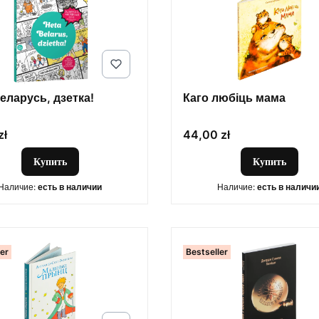
еларусь, дзетка!
Каго любіць мама
Цена
zł
44,00 zł
Купить
Купить
Наличие:
есть в наличии
Наличие:
есть в наличи
ler
Bestseller