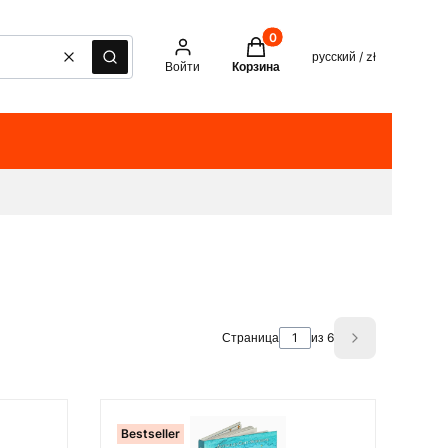
Товары в корзине: 0. See det
русский / zł
Очистить
Поиск
Войти
Корзина
Страница
из 6
Next product
Bestseller