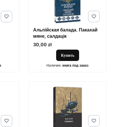
Альпійская балада. Пакахай
мяне, салдацік
Цена
30,00 zł
Купить
з
Наличие:
книга под заказ