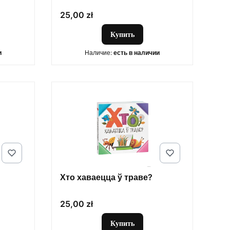
Цена
25,00 zł
Купить
и
Наличие:
есть в наличии
Хто хаваецца ў траве?
Цена
25,00 zł
Купить