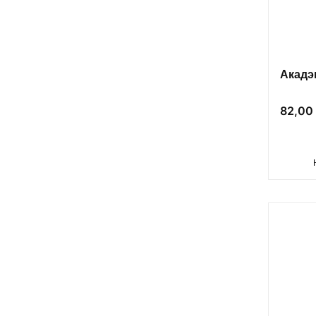
Акадэ
Цена
82,00 