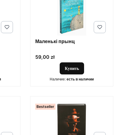
Маленькі прынц
Цена
59,00 zł
Купить
и
Наличие:
есть в наличии
Bestseller