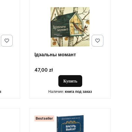
Ідэальны момант
Цена
47,00 zł
Купить
з
Наличие:
книга под заказ
Bestseller