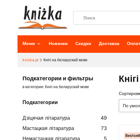
Меню
Новинки
Скидки
Доставка
Опла
knizka.pl
Кнігі на беларускай мове
Кніг
Подкатегории и фильтры
в категории: Кнігі на беларускай мове
Сортировк
Списо
Подкатегории
По умо
Дзіцячая літаратура
49
Мастацкая літаратура
73
Bestsel
Немастацкая літаратура
5