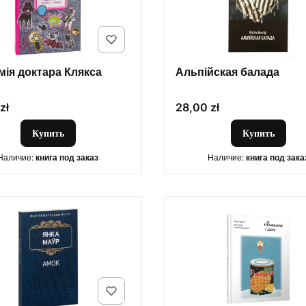
мія доктара Клякса
Альпійская балада
Цена
zł
28,00 zł
Купить
Купить
Наличие:
книга под заказ
Наличие:
книга под зака