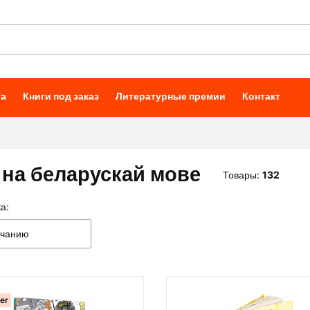
та
Книги под заказ
Литературные премии
Контакт
і на беларускай мове
Товары:
132
а:
к товаров
лчанию
ler