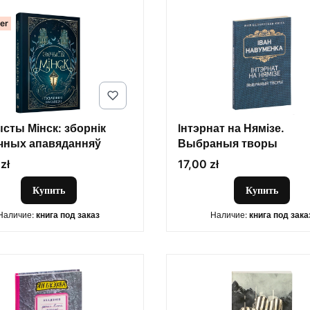
ler
сты Мінск: зборнік
Iнтэрнат на Нямiзе.
чных апавяданняў
Выбраныя творы
Цена
zł
17,00 zł
Купить
Купить
Наличие:
книга под заказ
Наличие:
книга под зака