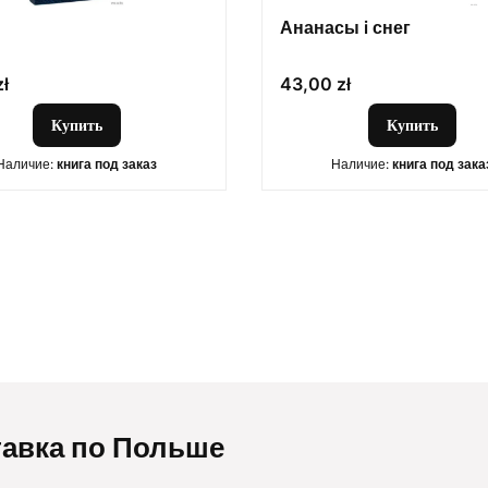
Ананасы i снег
Цена
zł
43,00 zł
Купить
Купить
Наличие:
книга под заказ
Наличие:
книга под зака
авка по Польше