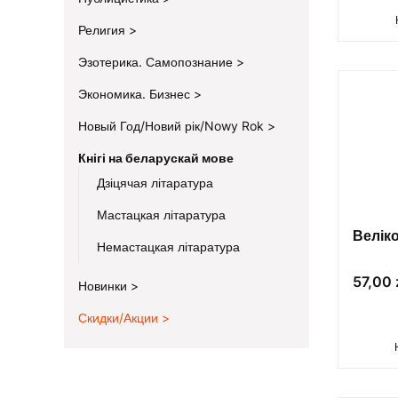
Религия
Эзотерика. Самопознание
Экономика. Бизнес
Новый Год/Новий рік/Nowy Rok
Кнігі на беларускай мове
Дзіцячая літаратура
Мастацкая літаратура
Велік
Немастацкая літаратура
Цена
57,00 
Новинки
Скидки/Акции
End of menu