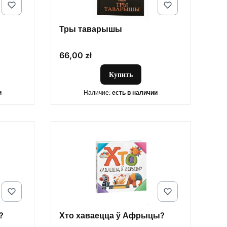
Тры таварышы
Цена
66,00 zł
Купить
и
Наличие:
есть в наличии
?
Хто хаваецца ў Афрыцы?