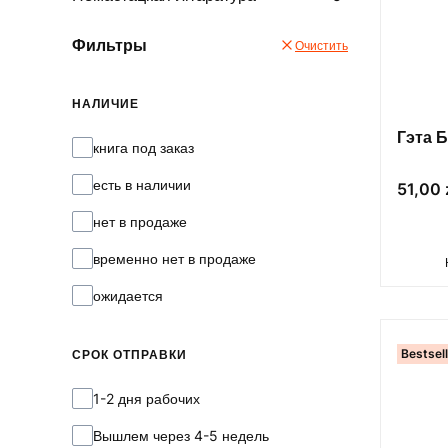
Фильтры
Очистить
НАЛИЧИЕ
Гэта Б
Наличие
книга под заказ
есть в наличии
Цена
51,00 
нет в продаже
временно нет в продаже
ожидается
Bestsel
СРОК ОТПРАВКИ
Срок отправки
1-2 дня рабочих
Вышлем через 4-5 недель