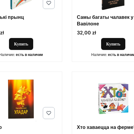
ькі прынц
Самы багаты чалавек у
Вавілоне
Цена
zł
32,00 zł
Купить
Купить
Наличие:
есть в наличии
Наличие:
есть в наличи
р
Хто хаваецца на ферме