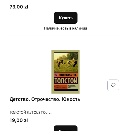
Цена
73,00 zł
Купить
Наличие:
есть в наличии
Детство. Отрочество. Юность
ПРОИЗВОДИТЕЛЬ
ТОЛСТОЙ Л./TOŁSTOJ L.
Цена
19,00 zł