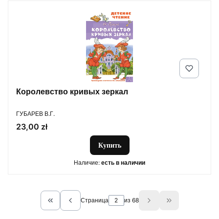
Королевство кривых зеркал
ПРОИЗВОДИТЕЛЬ
ГУБАРЕВ В.Г.
Цена
23,00 zł
Купить
Наличие:
есть в наличии
Страница
из 68
Return to the first product page
Go to the last 