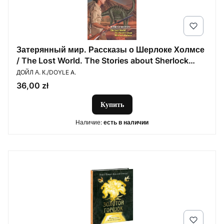
Затерянный мир. Рассказы о Шерлоке Холмсе
/ The Lost World. The Stories about Sherlock
ПРОИЗВОДИТЕЛЬ
Holmes
ДОЙЛ А. К./DOYLE A.
Цена
36,00 zł
Купить
Наличие:
есть в наличии