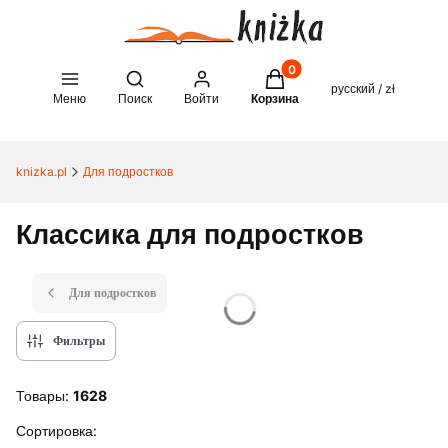
Товары в корзине: 0. See 
Open search engine
русский / zł
Меню
Поиск
Войти
Корзина
knizka.pl
Для подростков
Классика для подростков
Для подростков
Фильтры
Товары:
1628
Список товаров
Сортировка: