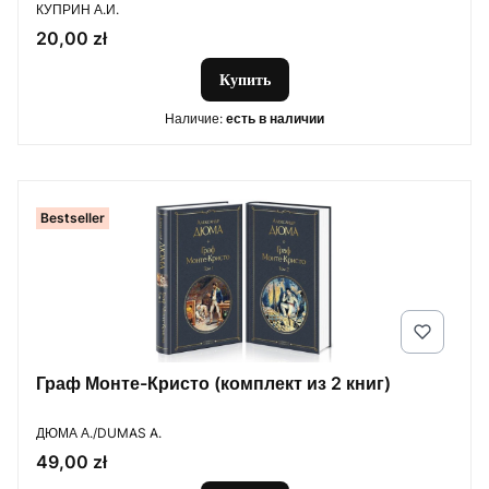
ПРОИЗВОДИТЕЛЬ
КУПРИН А.И.
Цена
20,00 zł
Купить
Наличие:
есть в наличии
Bestseller
Граф Монте-Кристо (комплект из 2 книг)
ПРОИЗВОДИТЕЛЬ
ДЮМА А./DUMAS A.
Цена
49,00 zł