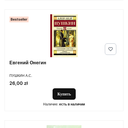
Bestseller
Евгений Онегин
ПРОИЗВОДИТЕЛЬ
ПУШКИН А.С.
Цена
26,00 zł
Купить
Наличие:
есть в наличии