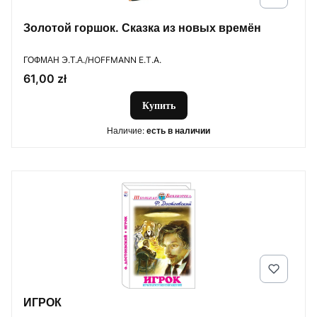
Золотой горшок. Сказка из новых времён
ПРОИЗВОДИТЕЛЬ
ГОФМАН Э.Т.А./HOFFMANN E.T.A.
Цена
61,00 zł
Купить
Наличие:
есть в наличии
ИГРОК