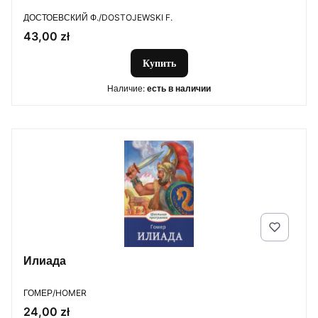
ПРОИЗВОДИТЕЛЬ
ДОСТОЕВСКИЙ Ф./DOSTOJEWSKI F.
Цена
43,00 zł
Купить
Наличие:
есть в наличии
Илиада
ПРОИЗВОДИТЕЛЬ
ГОМЕР/HOMER
Цена
24,00 zł