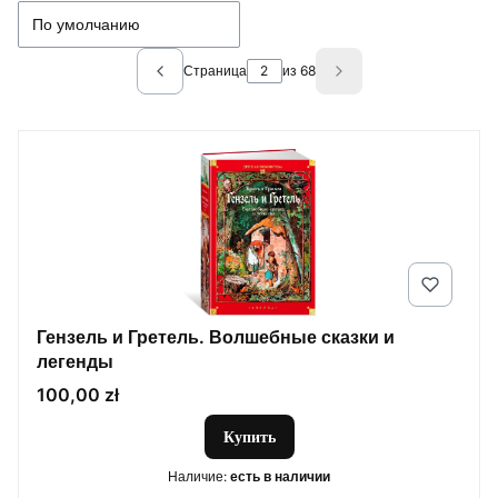
По умолчанию
Страница
из 68
Previous products
Next products
Гензель и Гретель. Волшебные сказки и
легенды
Цена
100,00 zł
Купить
Наличие:
есть в наличии