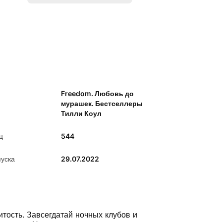
Freedom. Любовь до
мурашек. Бестселлеры
Тилли Коул
ц
544
пуска
29.07.2022
тость. Завсегдатай ночных клубов и