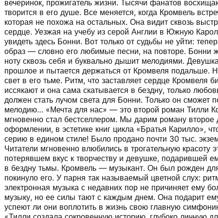
вечеринок, прожигатель жизни. Тысячи фанатов восхищают
творится в его душе. Все меняется, когда Кромвель встр
которая не похожа на остальных. Она видит сквозь выст
сердце. Уезжая на учебу из серой Англии в Южную Каро
увидеть здесь Бонни. Вот только от судьбы не уйти: тепе
образ — словно его любимые песни, на повторе. Бонни 
ноту сквозь себя и буквально дышит мелодиями. Девушка
прошлое и пытается держаться от Кромвеля подальше. Н
свет в его тьме. Ритм, что заставляет сердце Кромвеля 
иссякают и она сама скатывается в бездну, только любов
должен стать лучом света для Бонни. Только он сможет 
мелодию… «Мечта для нас» — это второй роман Тилли Ко
мгновенно стал бестселлером. Мы дарим роману второе 
оформлении, в эстетике книг цикла «Братья Карилло», ч
серию в едином стиле! Было продано почти 30 тыс. экзе
Читатели мгновенно влюбились в трогательную красоту э
потерявшем вкус к творчеству и девушке, подарившей е
в бездну тьмы. Кромвель — музыкант. Он был рожден для
покинуло его. У парня так называемый цветной слух: рит
электронная музыка с недавних пор не причиняет ему бо
музыку, но ее силы тают с каждым днем. Она подарит ему
успеют ли они воплотить в жизнь свою главную симфонию
«Тилли создала сокровенную историю, глубоко личную для