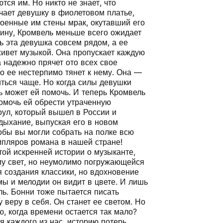
ся им. Но никто не знает, что
ечает девушку в фиолетовом платье,
роенные им стены мрак, окутавший его
лину, Кромвель меньше всего ожидает
рь эта девушка совсем рядом, а ее
живет музыкой. Она пропускает каждую
 надежно прячет ото всех свое
о ее нестерпимо тянет к нему. Она —
биться чаще. Но когда силы девушки
ь может ей помочь. И теперь Кромвель
помочь ей обрести утраченную
ул, который вышел в России и
дыхание, выпуская его в новом
тобы вы могли собрать на полке всю
мпляров романа в нашей стране!
той искренней истории о музыканте,
му свет, но неумолимо погружающейся
 создания классики, но вдохновение
мы и мелодии он видит в цвете. И лишь
ль. Бонни тоже пытается писать
 веру в себя. Он станет ее светом. Но
, когда времени остается так мало?
 каждого из нас, историю потерь,