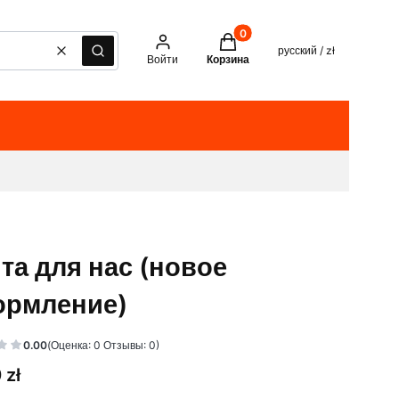
Товары в корзине: 0. See det
русский / zł
Очистить
Поиск
Войти
Корзина
та для нас (новое
рмление)
0.00
(Оценка: 0 Отзывы: 0)
 zł