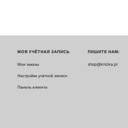
МОЯ УЧЁТНАЯ ЗАПИСЬ
ПИШИТЕ НАМ:
Мои заказы
shop@knizka.pl
Настройки учётной записи
Панель клиента