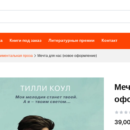
та
Книги под заказ
Литературные премии
Контакт
тиментальная проза
Мечта для нас (новое оформление)
Меч
офо
Цена
39,00