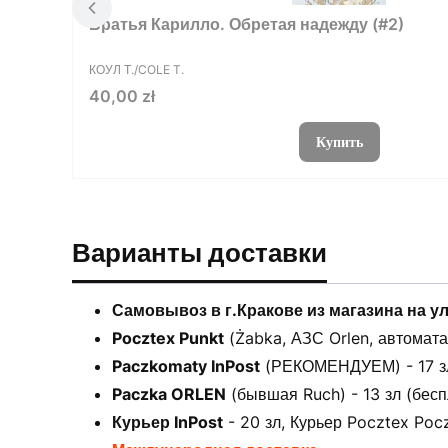
Братья Карилло. Обретая надежду (#2)
ПРОИЗВОДИТЕЛЬ
КОУЛ Т./COLE T.
Цена
40,00 zł
Купить
Варианты доставки
Самовывоз в г.Кракове из магазина на у
Pocztex Punkt
(Żabka, АЗС Orlen, автоматах
Paczkomaty InPost
(РЕКОМЕНДУЕМ) - 17 зл 
Paczka ORLEN
(бывшая Ruch) - 13 зл (бесп
Курьер InPost
- 20 зл, Курьер Pocztex Pocz