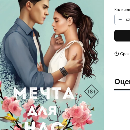
Количес
sz
Срок
Оце