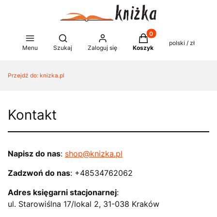
Produkty w koszyku: 0
Otwórz wyszukiwarkę
polski / zł
Menu
Szukaj
Zaloguj się
Koszyk
Przejdź do:
knizka.pl
Kontakt
Napisz do nas
:
shop@knizka.pl
Zadzwoń do nas
: +48534762062
Adres księgarni stacjonarnej
:
ul. Starowiślna 17/lokal 2, 31-038 Kraków