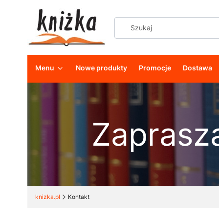
Menu
Nowe produkty
Promocje
Dostawa
Zaprasz
knizka.pl
Kontakt