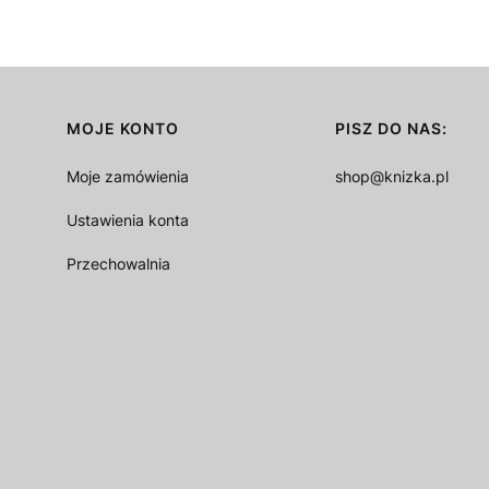
MOJE KONTO
PISZ DO NAS:
Moje zamówienia
shop@knizka.pl
Ustawienia konta
Przechowalnia