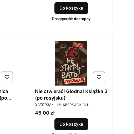
Do koszyka
Dostępność:
dostępny
nica
Nie otwierać! Głodna! Książka 3
(po
(po rosyjsku)
PRODUCENT
ХАБЕРЗАК Ш./HABERSACK CH.
Cena
45,00 zł
Do koszyka