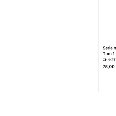
Seria 
Tom 1.
PRODUC
rosyjs
СНИКЕТ 
Cena
75,00 