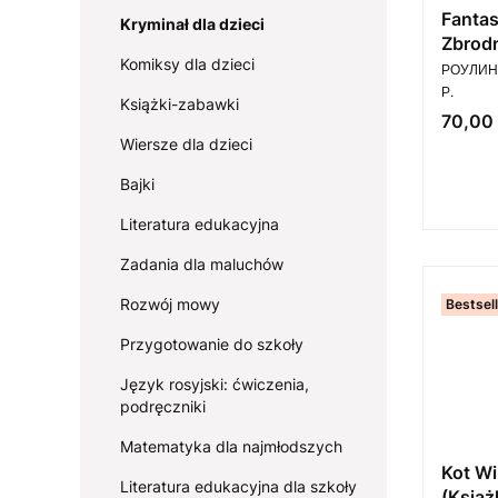
Fantas
Kryminał dla dzieci
Zbrodn
Komiksy dla dzieci
PRODUC
Orygin
РОУЛИНГ
rosyjs
Р.
Książki-zabawki
Cena
70,00 
Wiersze dla dzieci
Bajki
Literatura edukacyjna
Zadania dla maluchów
Rozwój mowy
Bestsel
Przygotowanie do szkoły
Język rosyjski: ćwiczenia,
podręczniki
Matematyka dla najmłodszych
Kot Wi
Literatura edukacyjna dla szkoły
(Książ