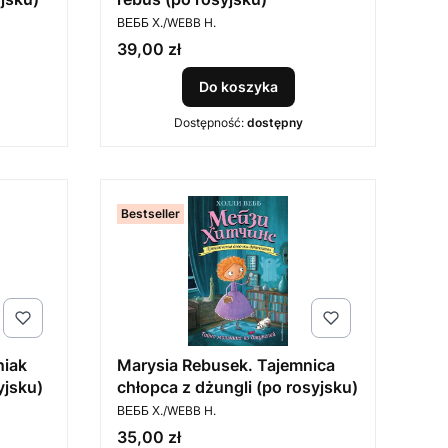
PRODUCENT
ВЕББ Х./WEBB H.
Cena
39,00 zł
Do koszyka
Dostępność:
dostępny
Bestseller
niak
Marysia Rebusek. Tajemnica
yjsku)
chłopca z dżungli (po rosyjsku)
PRODUCENT
ВЕББ Х./WEBB H.
Cena
35,00 zł