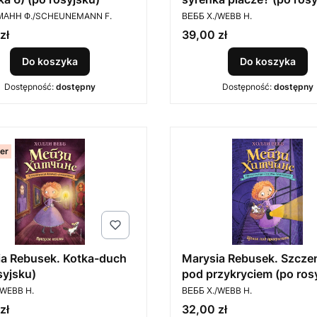
ENT
PRODUCENT
АНН Ф./SCHEUNEMANN F.
ВЕББ Х./WEBB H.
Cena
zł
39,00 zł
Do koszyka
Do koszyka
Dostępność:
dostępny
Dostępność:
dostępny
ler
ia Rebusek. Kotka-duch
Marysia Rebusek. Szcze
syjsku)
pod przykryciem (po ros
ENT
PRODUCENT
/WEBB H.
ВЕББ Х./WEBB H.
Cena
zł
32,00 zł