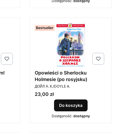
Dostępność:
dostępny
Bestseller
em!
Opowieści o Sherlocku
Holmesie (po rosyjsku)
PRODUCENT
ДОЙЛ А. К./DOYLE A.
Cena
23,00 zł
Do koszyka
Dostępność:
dostępny