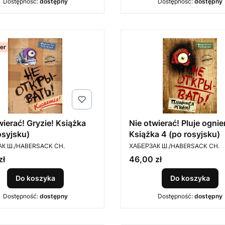
Dostępność:
dostępny
Dostępność:
dostępny
ler
wierać! Gryzie! Książka
Nie otwierać! Pluje ogni
osyjsku)
Książka 4 (po rosyjsku)
ENT
PRODUCENT
К Ш./HABERSACK CH.
ХАБЕРЗАК Ш./HABERSACK CH.
Cena
zł
46,00 zł
Do koszyka
Do koszyka
Dostępność:
dostępny
Dostępność:
dostępny