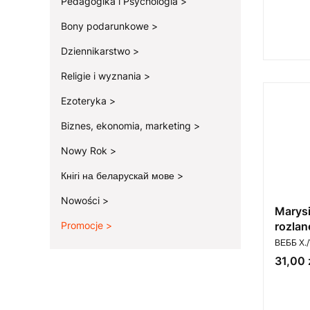
Pedagogika i Psychologia
Bony podarunkowe
Dziennikarstwo
Religie i wyznania
Ezoteryka
Biznes, ekonomia, marketing
Nowy Rok
Кнігі на беларускай мове
Nowości
Marysi
Promocje
rozlan
PRODUC
rosyjs
ВЕББ Х.
Koniec menu
Cena
31,00 