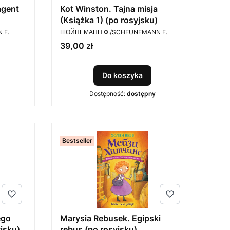
agent
Kot Winston. Tajna misja
)
(Książka 1) (po rosyjsku)
PRODUCENT
 F.
ШОЙНЕМАНН Ф./SCHEUNEMANN F.
Cena
39,00 zł
Do koszyka
Dostępność:
dostępny
Bestseller
ego
Marysia Rebusek. Egipski
jsku)
rebus (po rosyjsku)