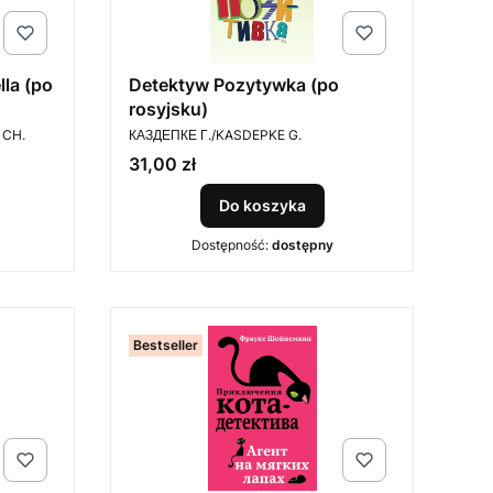
lla (po
Detektyw Pozytywka (po
rosyjsku)
PRODUCENT
 CH.
КАЗДЕПКЕ Г./KASDEPKE G.
Cena
31,00 zł
Do koszyka
Dostępność:
dostępny
Bestseller