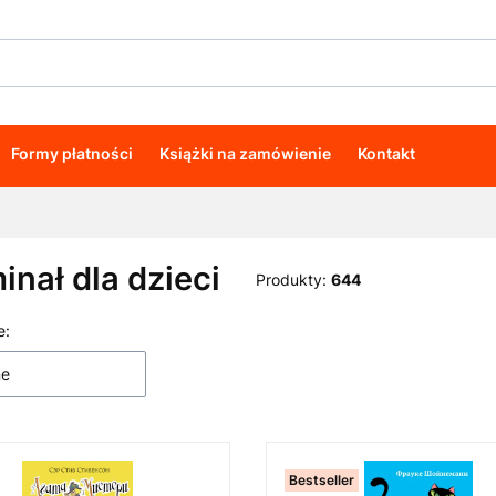
Formy płatności
Książki na zamówienie
Kontakt
inał dla dzieci
Produkty:
644
e:
 produktów
ne
Bestseller