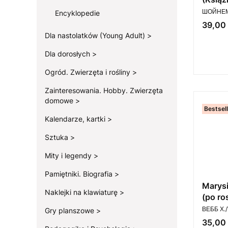
PRODUC
ШОЙНЕМ
Encyklopedie
Cena
39,00 
Dla nastolatków (Young Adult)
Dla dorosłych
Ogród. Zwierzęta i rośliny
Zainteresowania. Hobby. Zwierzęta
domowe
Bestsel
Kalendarze, kartki
Sztuka
Mity i legendy
Pamiętniki. Biografia
Marys
Naklejki na klawiaturę
(po ro
PRODUC
ВЕББ Х.
Gry planszowe
Cena
35,00 