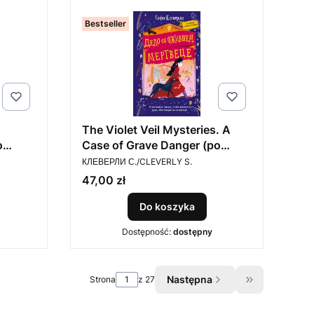
Bestseller
The Violet Veil Mysteries. A
o
Case of Grave Danger (po
PRODUCENT
rosyjsku)
КЛЕВЕРЛИ С./CLEVERLY S.
Cena
47,00 zł
Do koszyka
Dostępność:
dostępny
Następna
Strona
z 27
Przejdź do os