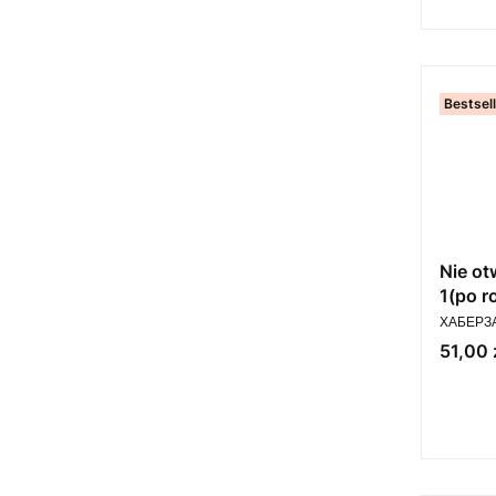
Bestsel
Nie ot
1(po r
PRODUC
ХАБЕРЗА
Cena
51,00 