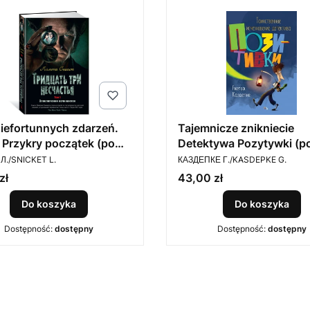
niefortunnych zdarzeń.
Tajemnicze znikniecie
 Przykry początek (po
Detektywa Pozytywki (p
ENT
PRODUCENT
ku)
rosyjsku)
Л./SNICKET L.
КАЗДЕПКЕ Г./KASDEPKE G.
Cena
zł
43,00 zł
Do koszyka
Do koszyka
Dostępność:
dostępny
Dostępność:
dostępny