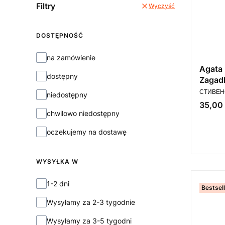
Filtry
Wyczyść
DOSTĘPNOŚĆ
Dostępność
na zamówienie
Agata 
dostępny
Zagadk
PRODUC
СТИВЕН
niedostępny
Cena
35,00 
chwilowo niedostępny
oczekujemy na dostawę
WYSYŁKA W
Wysyłka w
1-2 dni
Bestsel
Wysyłamy za 2-3 tygodnie
Wysyłamy za 3-5 tygodni