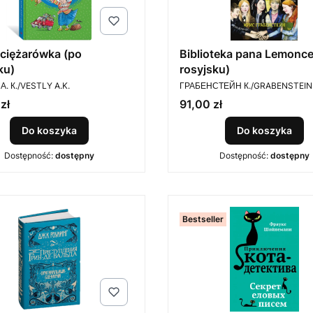
i ciężarówka (po
Biblioteka pana Lemonce
ku)
rosyjsku)
ENT
PRODUCENT
. К./VESTLY A.K.
ГРАБЕНСТЕЙН К./GRABENSTEIN
Cena
zł
91,00 zł
Do koszyka
Do koszyka
Dostępność:
dostępny
Dostępność:
dostępny
Bestseller