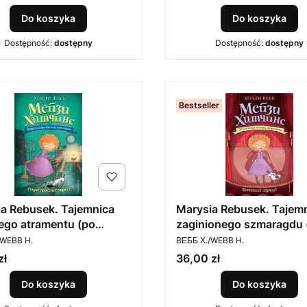
Do koszyka
Do koszyka
Dostępność:
dostępny
Dostępność:
dostępny
Bestseller
a Rebusek. Tajemnica
Marysia Rebusek. Tajem
ego atramentu (po
zaginionego szmaragdu 
ENT
PRODUCENT
ku)
rosyjsku)
/WEBB H.
ВЕББ Х./WEBB H.
Cena
zł
36,00 zł
Do koszyka
Do koszyka