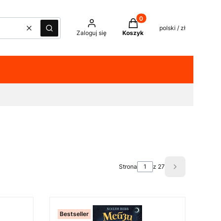
Produkty w koszyku: 0. Z
polski / zł
Wyczyść
Szukaj
Zaloguj się
Koszyk
Strona
z 27
Następne pro
Bestseller