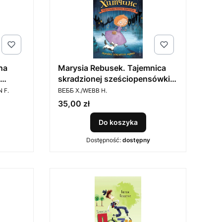
na
Marysia Rebusek. Tajemnica
skradzionej sześciopensówki
PRODUCENT
(po rosyjsku)
 F.
ВЕББ Х./WEBB H.
Cena
35,00 zł
Do koszyka
Dostępność:
dostępny