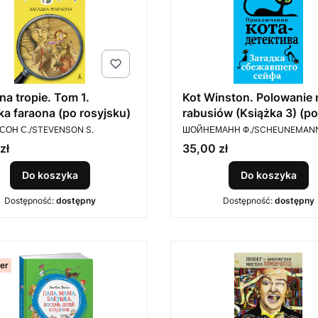
na tropie. Tom 1.
Kot Winston. Polowanie 
a faraona (po rosyjsku)
rabusiów (Książka 3) (po
ENT
PRODUCENT
rosyjsku)
СОН С./STEVENSON S.
ШОЙНЕМАНН Ф./SCHEUNEMANN
Cena
zł
35,00 zł
Do koszyka
Do koszyka
Dostępność:
dostępny
Dostępność:
dostępny
ler