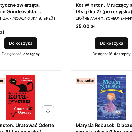
tyczne zwierzęta.
Kot Winston. Mruczący 
ie Grindelwalda.
(Książka 2) (po rosyjsku
ENT
PRODUCENT
alny scenariusz (po
 ДЖ.К./ROWLING JK/ГЭЛБРЕЙТ
ШОЙНЕМАНН Ф./SCHEUNEMANN
ku)
Cena
35,00 zł
zł
Do koszyka
Do koszyka
Dostępność:
dostępny
Dostępność:
dostępny
ler
Bestseller
nston. Uratować Odette
Marysia Rebusek. Dlacz
ka 6) (po rosyjsku)
syrenka płacze? (po rosy