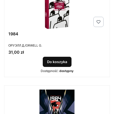
1984
PRODUCENT
ОРУЭЛЛ Д./ORWELL G.
Cena
31,00 zł
Do koszyka
Dostępność:
dostępny