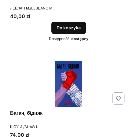
PRODUCENT
ЛЕБЛАН М./LEBLANC M.
Cena
40,00 zł
Do koszyka
Dostępność:
dostępny
Багач, бідняк
PRODUCENT
ШОУ И./SHAW I.
Cena
74,00 zł