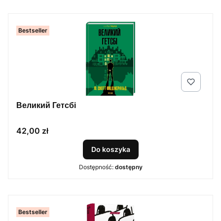
Bestseller
Великий Гетсбі
Cena
42,00 zł
Do koszyka
Dostępność:
dostępny
Bestseller