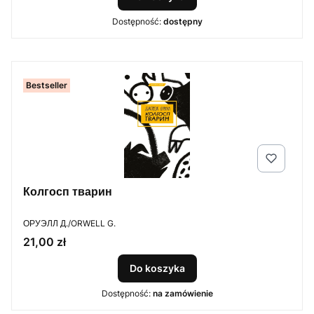
Dostępność:
dostępny
Bestseller
Колгосп тварин
PRODUCENT
ОРУЭЛЛ Д./ORWELL G.
Cena
21,00 zł
Do koszyka
Dostępność:
na zamówienie