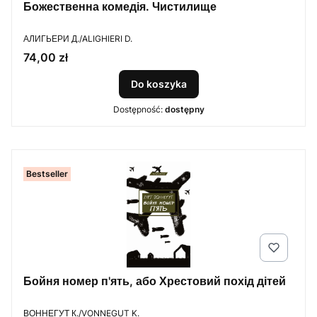
Божественна комедія. Чистилище
PRODUCENT
АЛИГЬЕРИ Д./ALIGHIERI D.
Cena
74,00 zł
Do koszyka
Dostępność:
dostępny
Bestseller
Бойня номер п'ять, або Хрестовий похід дітей
PRODUCENT
ВОННЕГУТ К./VONNEGUT K.