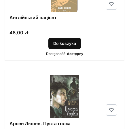
Англійський пацієнт
Cena
48,00 zł
Do koszyka
Dostępność:
dostępny
Арсен Люпен. Пуста голка