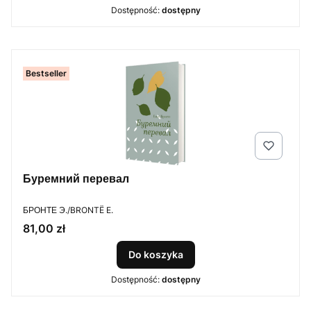
Dostępność:
dostępny
Bestseller
Буремний перевал
PRODUCENT
БРОНТЕ Э./BRONTË E.
Cena
81,00 zł
Do koszyka
Dostępność:
dostępny