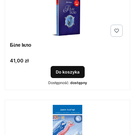
Біле Ікло
Cena
41,00 zł
Do koszyka
Dostępność:
dostępny