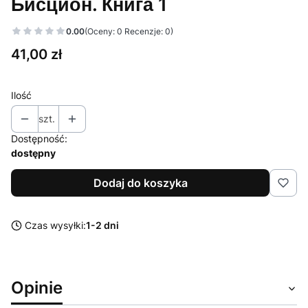
Бисцион. Книга 1
0.00
(Oceny: 0 Recenzje: 0)
Cena
41,00 zł
Ilość
szt.
Dostępność:
dostępny
Dodaj do koszyka
Czas wysyłki:
1-2 dni
Opinie