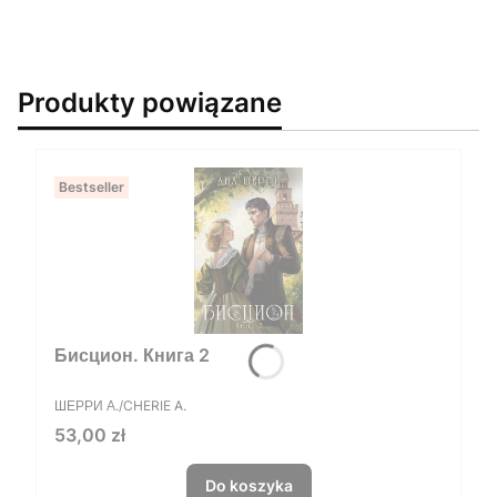
Produkty powiązane
Bestseller
Бисцион. Книга 2
PRODUCENT
ШЕРРИ А./CHERIE A.
Cena
53,00 zł
Do koszyka