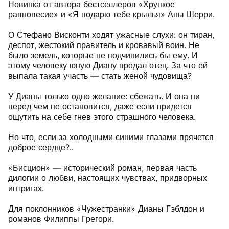
Новинка от автора бестселлеров «Хрупкое
равновесие» и «Я подарю тебе крылья» Аны Шерри.
О Стефано Висконти ходят ужасные слухи: он тиран,
деспот, жестокий правитель и кровавый воин. Не
было земель, которые не подчинились бы ему. И
этому человеку юную Диану продал отец. За что ей
выпала такая участь — стать женой чудовища?
У Дианы только одно желание: сбежать. И она ни
перед чем не остановится, даже если придется
ощутить на себе гнев этого страшного человека.
Но что, если за холодными синими глазами прячется
доброе сердце?..
«Бисцион» — исторический роман, первая часть
дилогии о любви, настоящих чувствах, придворных
интригах.
Для поклонников «Чужестранки» Дианы Гэблдон и
романов Филиппы Грегори.