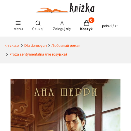
Produkty w koszyku: 0
Otwórz wyszukiwarkę
polski / zł
Menu
Szukaj
Zaloguj się
Koszyk
knizka.pl
Dla dorosłych
Любовный роман
Proza ​​sentymentalna (nie rosyjska)