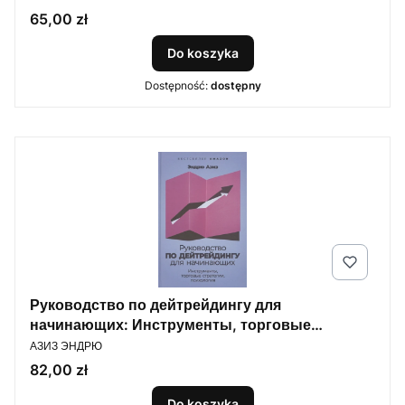
менеджеров и модераторов.
Cena
65,00 zł
Do koszyka
Dostępność:
dostępny
Руководство по дейтрейдингу для
начинающих: Инструменты, торговые
PRODUCENT
стратегии, психология
АЗИЗ ЭНДРЮ
Cena
82,00 zł
Do koszyka