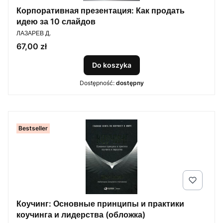
Корпоративная презентация: Как продать
идею за 10 слайдов
PRODUCENT
ЛАЗАРЕВ Д.
Cena
67,00 zł
Do koszyka
Dostępność:
dostępny
Bestseller
Коучинг: Основные принципы и практики
коучинга и лидерства (обложка)