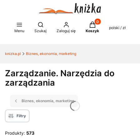
Produkty w koszyku: 0
Otwórz wyszukiwarkę
polski / zł
Menu
Szukaj
Zaloguj się
Koszyk
knizka.pl
Biznes, ekonomia, marketing
Zarządzanie. Narzędzia do
zarządzania
Biznes, ekonomia, marketing
Filtry
Produkty:
573