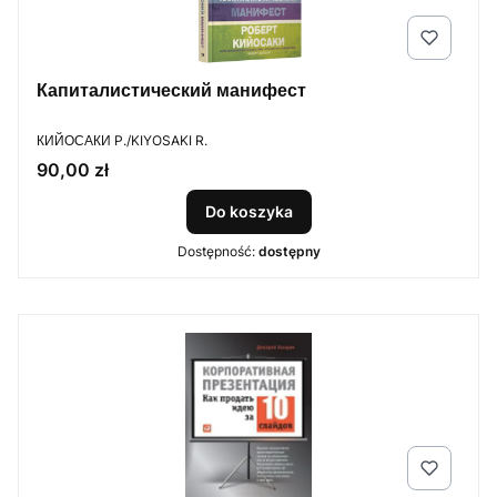
Капиталистический манифест
PRODUCENT
КИЙОСАКИ P./KIYOSAKI R.
Cena
90,00 zł
Do koszyka
Dostępność:
dostępny