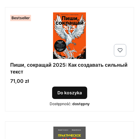
Bestseller
Пиши, сокращай 2025: Как создавать сильный
текст
Cena
71,00 zł
Do koszyka
Dostępność:
dostępny