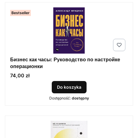
Bestseller
Бизнес как часы: Руководство по настройке
операционки
Cena
74,00 zł
Do koszyka
Dostępność:
dostępny