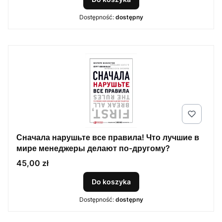
Dostępność:
dostępny
Сначала нарушьте все правила! Что лучшие в
мире менеджеры делают по-другому?
Cena
45,00 zł
Do koszyka
Dostępność:
dostępny