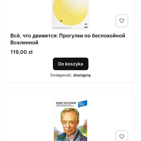
Всё, что движется: Прогулки по беспокойной
Вселенной
Cena
119,00 zł
Do koszyka
Dostępność:
dostępny