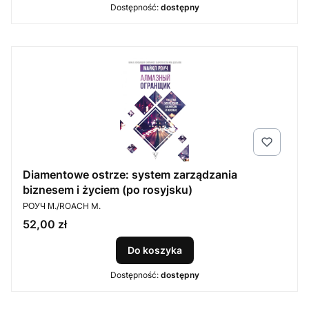
Dostępność:
dostępny
Diamentowe ostrze: system zarządzania
biznesem i życiem (po rosyjsku)
PRODUCENT
РОУЧ М./ROACH M.
Cena
52,00 zł
Do koszyka
Dostępność:
dostępny