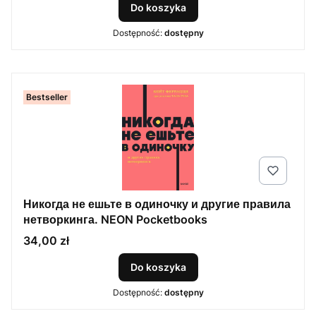
Do koszyka
Dostępność:
dostępny
Bestseller
Никогда не ешьте в одиночку и другие правила
нетворкинга. NEON Pocketbooks
Cena
34,00 zł
Do koszyka
Dostępność:
dostępny