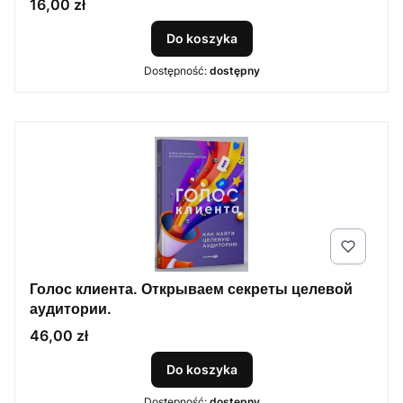
Cena
16,00 zł
Do koszyka
Dostępność:
dostępny
Голос клиента. Открываем секреты целевой
аудитории.
Cena
46,00 zł
Do koszyka
Dostępność:
dostępny