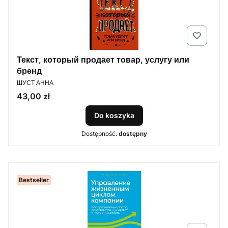
Текст, который продает товар, услугу или
бренд
PRODUCENT
ШУСТ АННА
Cena
43,00 zł
Do koszyka
Dostępność:
dostępny
Bestseller