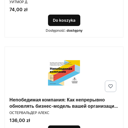
PRODUCENT
УИТМОР Д.
Cena
74,00 zł
Do koszyka
Dostępność:
dostępny
Непобедимая компания: Как непрерывно
обновлять бизнес-модель вашей организации,
PRODUCENT
вдохновляясь опытом лучших
ОСТЕРВАЛЬДЕР АЛЕКС
Cena
136,00 zł