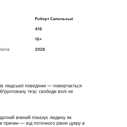
Роберт Сапольські
416
16+
dania
2026
ів людської поведінки — повертається
бґрунтовану тезу: свободи волі не
идатний вчений показує людину як
 причин — від поточного рівня цукру в