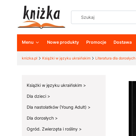
Menu
Nowe produkty
Promocje
Dostawa
knizka.pl
Książki w języku ukraińskim
Literatura dla dorosłych
Książki w języku ukraińskim
Dla dzieci
Dla nastolatków (Young Adult)
Dla dorosłych
Ogród. Zwierzęta i rośliny