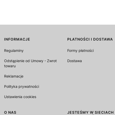
INFORMACJE
PŁATNOŚCI I DOSTAWA
Linki w stopce
Regulaminy
Formy płatności
Odstąpienie od Umowy - Zwrot
Dostawa
towaru
Reklamacje
Polityka prywatności
Ustawienia cookies
O NAS
JESTEŚMY W SIECIACH