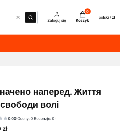
Produkty w koszyku: 0. Z
polski / zł
Wyczyść
Szukaj
Zaloguj się
Koszyk
начено наперед. Життя
 свободи волі
0.00
(Oceny: 0 Recenzje: 0)
 zł