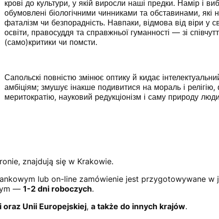
крові до культури, у якій виросли наші предки. Намір і ви
обумовлені біологічними чинниками та обставинами, які 
фаталізм чи безпорадність. Навпаки, відмова від віри у с
освіти, правосуддя та справжньої гуманності — зі співчутт
(само)критики чи помсти.
Сапольскі повністю змінює оптику й кидає інтелектуальн
амбіціям; змушує інакше подивитися на мораль і релігію, 
меритократію, науковий редукціонізм і саму природу люд
ronie, znajdują się w Krakowie.
ankowym lub on-line zamówienie jest przygotowywane w 
owym —
1-2 dni roboczych
.
i oraz Unii Europejskiej
,
a także do innych krajów
.