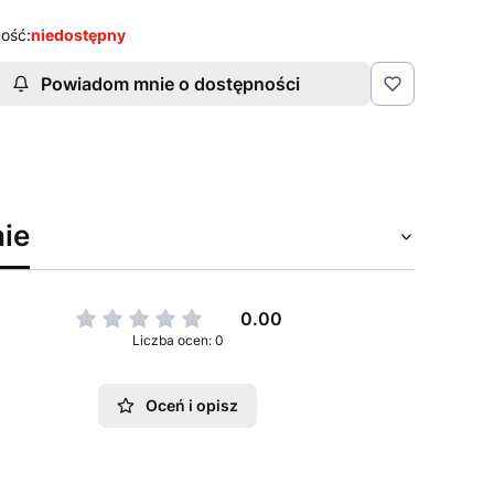
ość:
niedostępny
Powiadom mnie o dostępności
ie
0.00
Liczba ocen: 0
Oceń i opisz