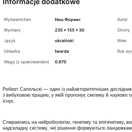
Informacje dodatkowe
Wydawnictwo
Наш Формат
Autor
Wymiary
235 x 155 x 30
Strony
Język
ukraiński
Wiek
Okładka
twarda
Rok wy
Waga (z opakowaniem)
0.670
Роберт Сапольскі — один із найавторитетніших дослідник
з вибуховою працею, у якій пропонує сміливу й науково о
існує.
Спираючись на нейробіологію, генетику та епігенетику, в
надскладну систему, чиї рішення формуються ланцюжками