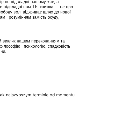
бір не підвладні нашому «я», а
не підвладні нам. Ця книжка — не про
вободу волі відкриває шлях до нової
ям і розумінням замість осуду,
ий виклик нашим переконанням та
філософію і психологію, спадковість і
ини.
jak najszybszym terminie od momentu