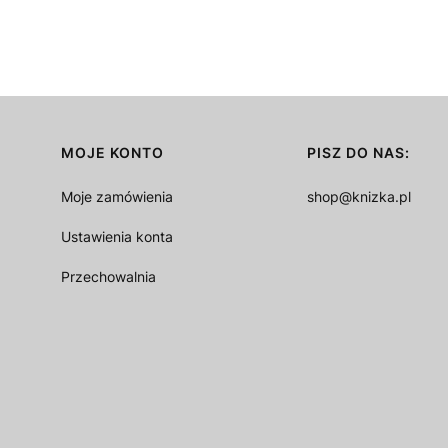
MOJE KONTO
PISZ DO NAS:
Moje zamówienia
shop@knizka.pl
Ustawienia konta
Przechowalnia