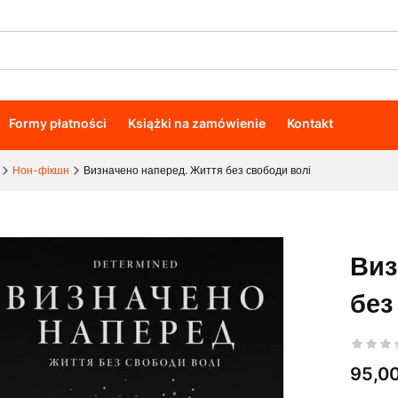
Formy płatności
Książki na zamówienie
Kontakt
Нон-фікшн
Визначено наперед. Життя без свободи волі
Виз
без
Cena
95,00