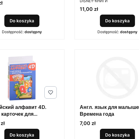
DISNEY-КНИГИ
zł
Cena
11,00 zł
Do koszyka
Do koszyka
Dostępność:
dostępny
Dostępność:
dostępny
йский алфавит 4D.
Англ. язык для малыше
 карточек для
Времена года
льного возраста
Cena
zł
7,00 zł
Do koszyka
Do koszyka