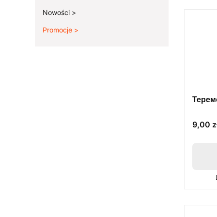
Nowości
Promocje
Koniec menu
Теремо
Cena
9,00 z