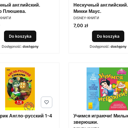
чный английский.
Нескучный английский
р Плюшева.
Микки Маус.
ENT
PRODUCENT
-КНИГИ
DISNEY-КНИГИ
Cena
7,00 zł
Do koszyka
Do koszyka
Dostępność:
dostępny
Dostępność:
dostępny
рик Англо-русский 1-4
Учимся играючи! Милы
зверюшки.
PRODUCENT