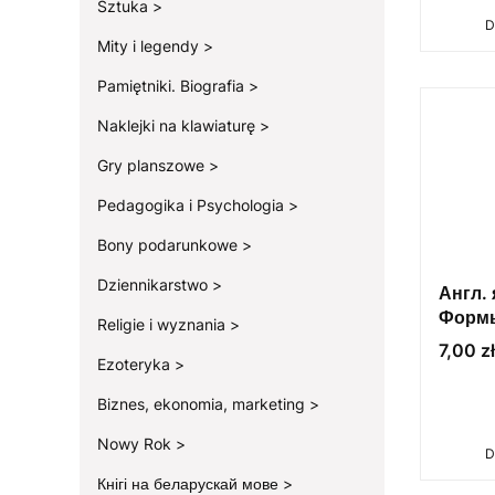
Sztuka
D
Mity i legendy
Pamiętniki. Biografia
Naklejki na klawiaturę
Gry planszowe
Pedagogika i Psychologia
Bony podarunkowe
Dziennikarstwo
Англ.
Форм
Religie i wyznania
Cena
7,00 zł
Ezoteryka
Biznes, ekonomia, marketing
Nowy Rok
D
Кнігі на беларускай мове