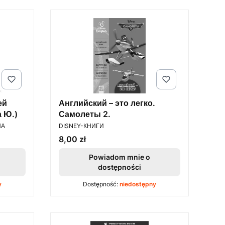
ей
Английский – это легко.
а Ю.)
Самолеты 2.
PRODUCENT
НА
DISNEY-КНИГИ
Cena
8,00 zł
Powiadom mnie o
dostępności
y
Dostępność:
niedostępny