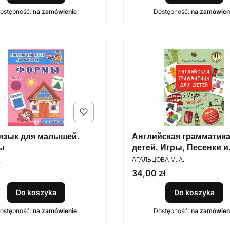
ostępność:
na zamówienie
Dostępność:
na zamówien
 язык для малышей.
Английская грамматика
ы
детей. Игры, Песенки и
PRODUCENT
Мнемокарточки
АГАЛЬЦОВА М. А.
Cena
34,00 zł
Do koszyka
Do koszyka
ostępność:
na zamówienie
Dostępność:
na zamówien