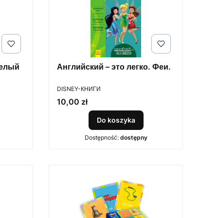
селый
Английский – это легко. Феи.
PRODUCENT
DISNEY-КНИГИ
Cena
10,00 zł
Do koszyka
Dostępność:
dostępny