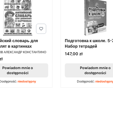
йский словарь для
Подготовка к школе. 5-7
лят в картинках
Набор тетрадей
ENT
ОВ АЛЕКСАНДР КОНСТАНТИНО
Cena
147,00 zł
zł
Powiadom mnie o
Powiadom mnie o
dostępności
dostępności
Dostępność:
niedostępny
Dostępność:
niedostępn