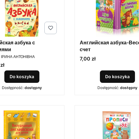
йская азбука с
Английская азбука-Ве
иями
счет
ENT
 ІРИНА АНТОНІВНА
Cena
7,00 zł
zł
Do koszyka
Do koszyka
Dostępność:
dostępny
Dostępność:
dostępny