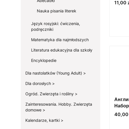
Abecadło
Cena
11,00 
Nauka pisania literek
Język rosyjski: ćwiczenia,
podręczniki
Matematyka dla najmłodszych
Literatura edukacyjna dla szkoły
Encyklopedie
Dla nastolatków (Young Adult)
Dla dorosłych
Ogród. Zwierzęta i rośliny
Англи
Zainteresowania. Hobby. Zwierzęta
Набор
domowe
дошко
Cena
40,00 
Kalendarze, kartki