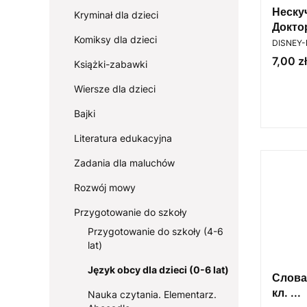
Неску
Kryminał dla dzieci
Докто
Komiksy dla dzieci
PRODUC
DISNEY
Cena
7,00 zł
Książki-zabawki
Wiersze dla dzieci
Bajki
Literatura edukacyjna
Zadania dla maluchów
Rozwój mowy
Przygotowanie do szkoły
Przygotowanie do szkoły (4-6
lat)
Język obcy dla dzieci (0-6 lat)
Слова
кл. ...
Nauka czytania. Elementarz.