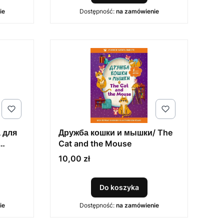
ie
Dostępność:
na zamówienie
 для
Дружба кошки и мышки/ The
Cat and the Mouse
Cena
10,00 zł
Do koszyka
ie
Dostępność:
na zamówienie