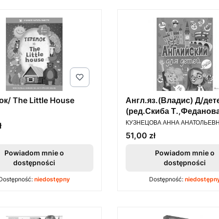
к/ The Little House
Англ.яз.(Владис) Д/дет
(ред.Скиба Т.,Феданов
PRODUCENT
КУЗНЕЦОВА АННА АНАТОЛЬЕВ
ł
Cena
51,00 zł
Powiadom mnie o
Powiadom mnie o
dostępności
dostępności
Dostępność:
niedostępny
Dostępność:
niedostępn