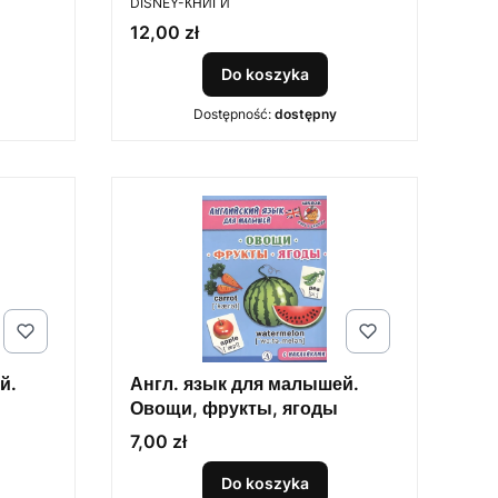
DISNEY-КНИГИ
Cena
12,00 zł
Do koszyka
Dostępność:
dostępny
й.
Англ. язык для малышей.
Овощи, фрукты, ягоды
Cena
7,00 zł
Do koszyka