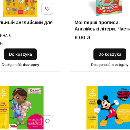
льный английский для
Мої перші прописи.
Англійські літери. Част
ENT
ИНА В.
Cena
6,00 zł
zł
Do koszyka
Do koszyka
Dostępność:
dostępny
Dostępność:
dostępny