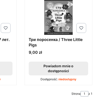
 лет.
Три поросенка / Three Little
Pigs
Cena
9,00 zł
Powiadom mnie o
dostępności
y
Dostępność:
niedostępny
Strona
z 1