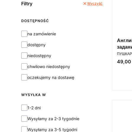
Filtry
Wyczyść
DOSTĘPNOŚĆ
Dostępność
na zamówienie
Англи
dostępny
задан
PRODUC
ПУШКАР
niedostępny
Cena
49,00 
chwilowo niedostępny
oczekujemy na dostawę
WYSYŁKA W
Wysyłka w
1-2 dni
Wysyłamy za 2-3 tygodnie
Wysyłamy za 3-5 tygodni