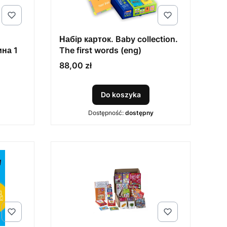
Набір карток. Baby collection.
ина 1
The first words (eng)
Cena
88,00 zł
Do koszyka
Dostępność:
dostępny