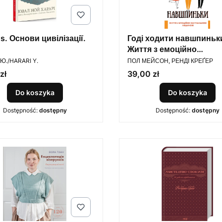
s. Основи цивілізації.
Годі ходити навшпиньк
Життя з емоційно
ENT
PRODUCENT
нестабільною людино
Ю./HARARI Y.
ПОЛ МЕЙСОН, РЕНДІ КРЕҐЕР
Cena
zł
39,00 zł
Do koszyka
Do koszyka
Dostępność:
dostępny
Dostępność:
dostępny