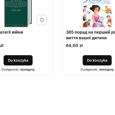
атегії війни
365 порад на перший рі
життя вашої дитини
Cena
zł
64,00 zł
Do koszyka
Do koszyka
Dostępność:
dostępny
Dostępność:
dostępny