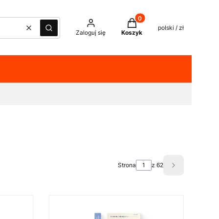
Produkty w koszyku: 0. Z
polski / zł
Wyczyść
Szukaj
Zaloguj się
Koszyk
Strona
z 62
Następne pro