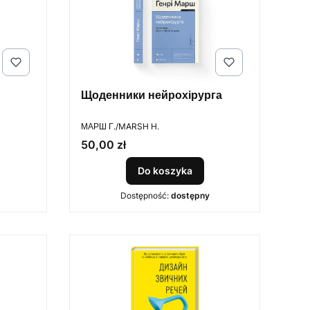
Щоденники нейрохірурга
PRODUCENT
МАРШ Г./MARSH H.
Cena
50,00 zł
Do koszyka
Dostępność:
dostępny