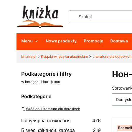
Menu
Nowe produkty
Promocje
Dostawa
knizka.pl
Książki w języku ukraińskim
Literatura dla dorosłych
Нон
Podkategorie i filtry
w kategorii: Нон-фікшн
Sortowani
Lista
Podkategorie
Domyśl
Wróć do: Literatura dla dorosłych
Популярна психологія
476
Bestsel
Бізнес, фінанси, кар'єра
219