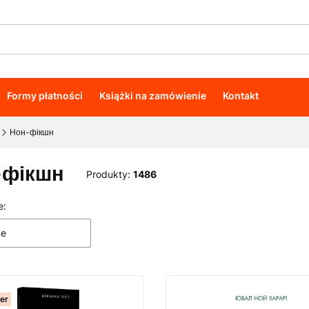
Formy płatności
Książki na zamówienie
Kontakt
Нон-фікшн
-фікшн
Produkty:
1486
e:
 produktów
ne
ler