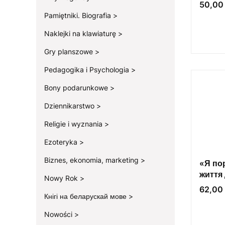
справд
Cena
50,00 
Pamiętniki. Biografia
Naklejki na klawiaturę
Gry planszowe
Pedagogika i Psychologia
Bony podarunkowe
Dziennikarstwo
Religie i wyznania
Ezoteryka
Biznes, ekonomia, marketing
«Я пор
життя 
Nowy Rok
особи
Cena
62,00 
Кнігі на беларускай мове
Nowości