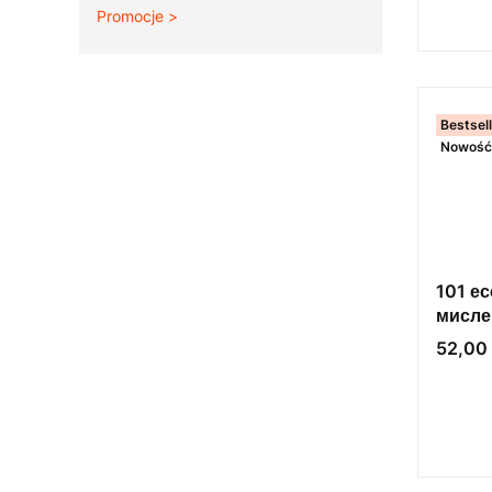
Promocje
Koniec menu
Bestsel
Nowość
101 ес
мисле
Cena
52,00 