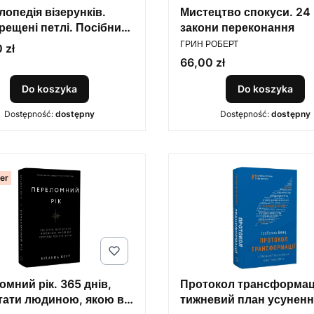
опедія візерунків.
Мистецтво спокуси. 24
рещені петлі. Посібник
закони переконання
PRODUCENT
тіння та дизайну
ГРИН РОБЕРТ
 zł
Cena
66,00 zł
Do koszyka
Do koszyka
Dostępność:
dostępny
Dostępność:
dostępny
ler
мний рік. 365 днів,
Протокол трансформаці
тати людиною, якою ви
тижневий план усуненн