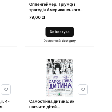
Оппенгеймер. Тріумф і
трагедія Американського
Прометея
Cena
79,00 zł
Do koszyka
Dostępność:
dostępny
ї. 4-
Самостійна дитина: як
я
навчити дітей