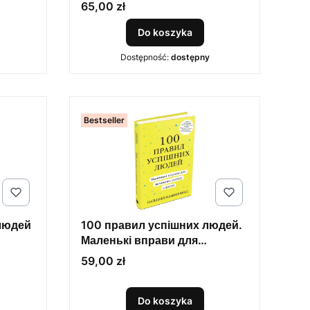
упорядковувати власне
Cena
65,00 zł
життя
Do koszyka
Dostępność:
dostępny
Bestseller
людей
100 правил успішних людей.
Маленькі вправи для
великого успіху в житті
Cena
59,00 zł
Do koszyka