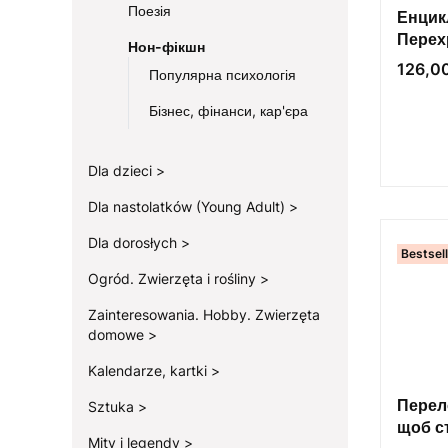
Поезія
Енцикл
Перех
Нон-фікшн
із пле
Cena
126,00
Популярна психологія
Бізнес, фінанси, кар'єра
Dla dzieci
Dla nastolatków (Young Adult)
Dla dorosłych
Bestsel
Ogród. Zwierzęta i rośliny
Zainteresowania. Hobby. Zwierzęta
domowe
Kalendarze, kartki
Перело
Sztuka
щоб с
Mity i legendy