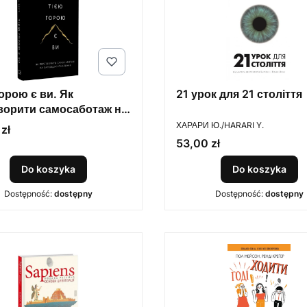
орою є ви. Як
21 урок для 21 століття
ворити самосаботаж на
PRODUCENT
досконалення.
ХАРАРИ Ю./HARARI Y.
zł
Cena
53,00 zł
Do koszyka
Do koszyka
Dostępność:
dostępny
Dostępność:
dostępny