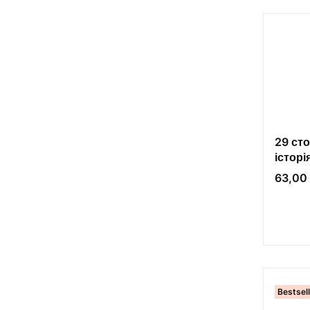
29 сто
історі
Cena
63,00 
Bestsel