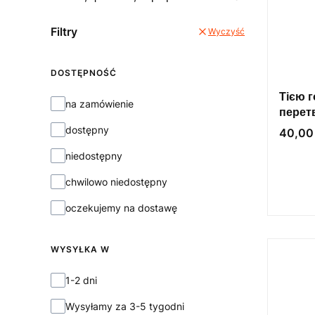
Filtry
Wyczyść
DOSTĘPNOŚĆ
Тією г
Dostępność
na zamówienie
перет
самов
dostępny
Cena
40,00 
niedostępny
chwilowo niedostępny
oczekujemy na dostawę
WYSYŁKA W
Wysyłka w
1-2 dni
Wysyłamy za 3-5 tygodni