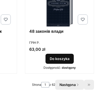
к
48 законів влади
PRODUCENT
ГРІН Р.
Cena
63,00 zł
Do koszyka
Dostępność:
dostępny
Następna
Strona
z 62
Przejdź do os