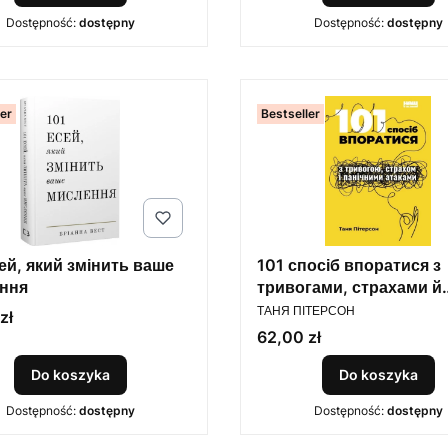
Dostępność:
dostępny
Dostępność:
dostępny
ler
Bestseller
ей, який змінить ваше
101 спосіб впоратися з
ння
тривогами, страхами й
PRODUCENT
панічним атаками
ТАНЯ ПІТЕРСОН
zł
Cena
62,00 zł
Do koszyka
Do koszyka
Dostępność:
dostępny
Dostępność:
dostępny