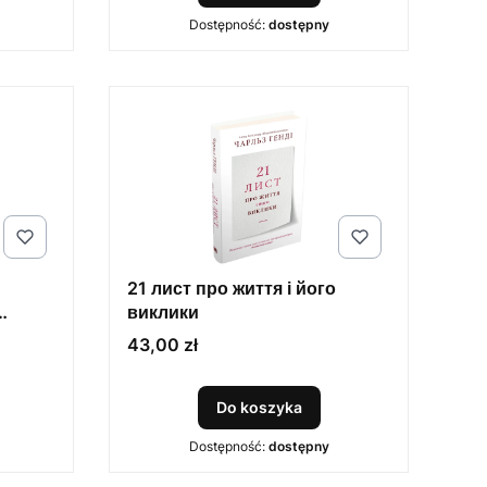
Dostępność:
dostępny
21 лист про життя і його
виклики
Cena
43,00 zł
Do koszyka
Dostępność:
dostępny