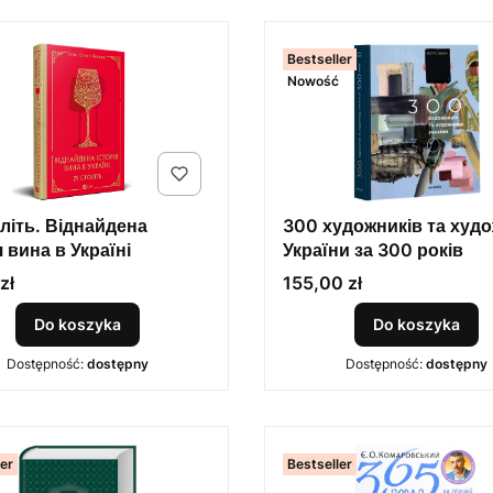
Bestseller
Nowość
літь. Віднайдена
300 художників та худ
я вина в Україні
України за 300 років
Cena
zł
155,00 zł
Do koszyka
Do koszyka
Dostępność:
dostępny
Dostępność:
dostępny
ler
Bestseller