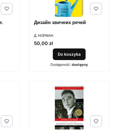
и.
Дизайн звичних речей
PRODUCENT
ю
Д. НОРМАН
Cena
50,00 zł
Do koszyka
Dostępność:
dostępny