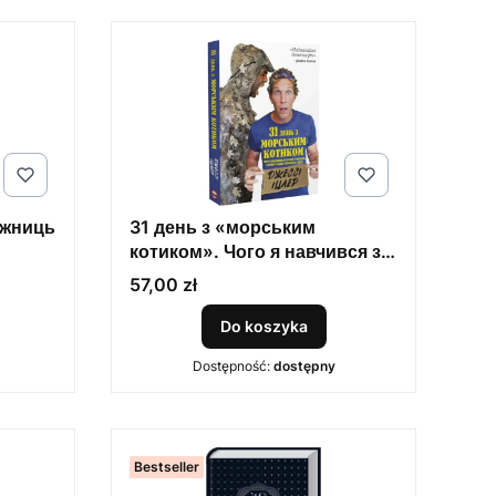
ожниць
31 день з «морським
котиком». Чого я навчився за
місяць тренувань з
Cena
57,00 zł
найкрутішим хлопаком у світі
Do koszyka
Dostępność:
dostępny
Bestseller