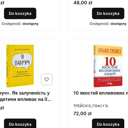
і хочете бути
симптомів стресу
Cena
zł
48,00 zł
Do koszyka
Do koszyka
Dostępność:
dostępny
Dostępność:
dostępny
уч». Як залученість у
10 якостей впливових 
дитини впливає на її
PRODUCENT
стість
ТРЕЙСИ Б./TRACY B.
zł
Cena
72,00 zł
Do koszyka
Do koszyka