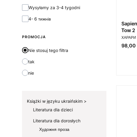
Wysyłamy za 3-4 tygodni
4- 6 тижнів
Sapien
Том 2
PRODUC
PROMOCJA
ХАРАРИ 
Cena
98,00 
Nie stosuj tego filtra
tak
nie
Książki w języku ukraińskim
Literatura dla dzieci
Literatura dla dorosłych
Художня проза