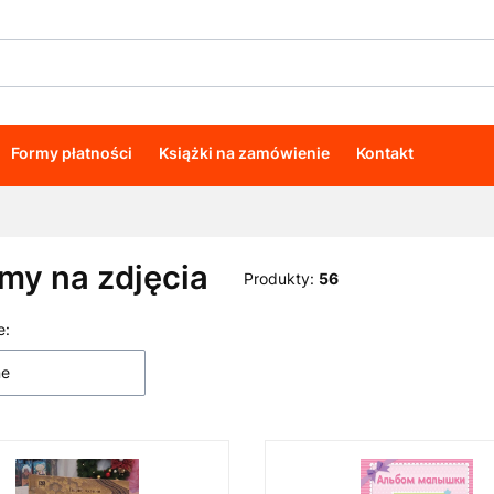
Formy płatności
Książki na zamówienie
Kontakt
my na zdjęcia
Produkty:
56
e:
 produktów
ne