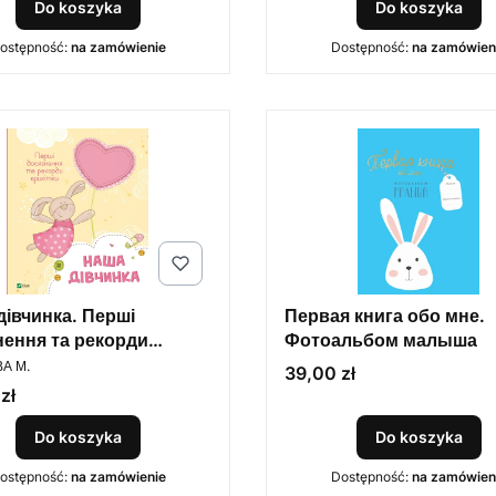
Do koszyka
Do koszyka
ostępność:
na zamówienie
Dostępność:
na zamówien
дівчинка. Перші
Первая книга обо мне.
нення та рекорди
Фотоальбом малыша
ENT
ки
А М.
Cena
39,00 zł
zł
Do koszyka
Do koszyka
ostępność:
na zamówienie
Dostępność:
na zamówien