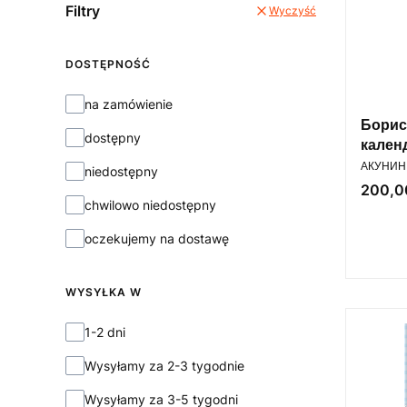
Filtry
Wyczyść
DOSTĘPNOŚĆ
Dostępność
na zamówienie
Борис
dostępny
кален
PRODUC
АКУНИН 
niedostępny
Cena
200,00
chwilowo niedostępny
oczekujemy na dostawę
WYSYŁKA W
Wysyłka w
1-2 dni
Wysyłamy za 2-3 tygodnie
Wysyłamy za 3-5 tygodni