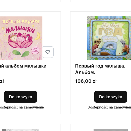
й альбом малышки
Первый год малыша.
Альбом.
Cena
zł
106,00 zł
Do koszyka
Do koszyka
ostępność:
na zamówienie
Dostępność:
na zamówien