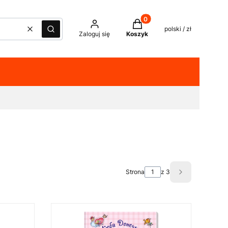
Produkty w koszyku: 0. Z
polski / zł
Wyczyść
Szukaj
Zaloguj się
Koszyk
Strona
z 3
Następne pro