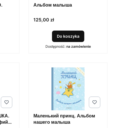
.
Альбом малыша
кой,
Cena
125,00 zł
Do koszyka
Dostępność:
na zamówienie
ШКА.
Маленький принц. Альбом
афий
нашего малыша