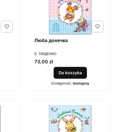
Люба донечка
PRODUCENT
Е. ТИЩЕНКО
Cena
73,00 zł
Do koszyka
Dostępność:
dostępny