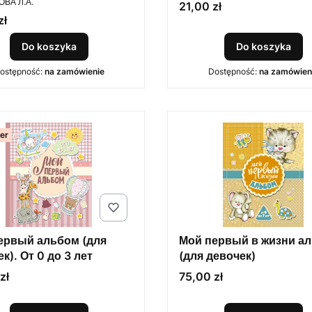
е 5 лет
(от 0 до 3 лет)
ВА Л.А.
Cena
21,00 zł
zł
Do koszyka
Do koszyka
ostępność:
na zamówienie
Dostępność:
na zamówien
ler
ервый альбом (для
Мой первый в жизни а
к). От 0 до 3 лет
(для девочек)
Cena
zł
75,00 zł