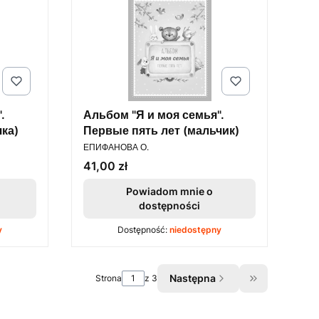
.
Альбом "Я и моя семья".
ка)
Первые пять лет (мальчик)
PRODUCENT
ЕПИФАНОВА О.
Cena
41,00 zł
Powiadom mnie o
dostępności
y
Dostępność:
niedostępny
Następna
Strona
z 3
Przejdź do os