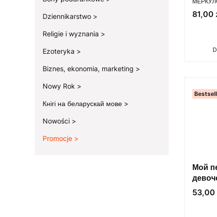
Первы
МЕРКУЛО
Cena
81,00 
Dziennikarstwo
Religie i wyznania
D
Ezoteryka
Biznes, ekonomia, marketing
Nowy Rok
Bestsel
Кнігі на беларускай мове
Nowości
Promocje
Koniec menu
Мой п
девоче
Cena
53,00 