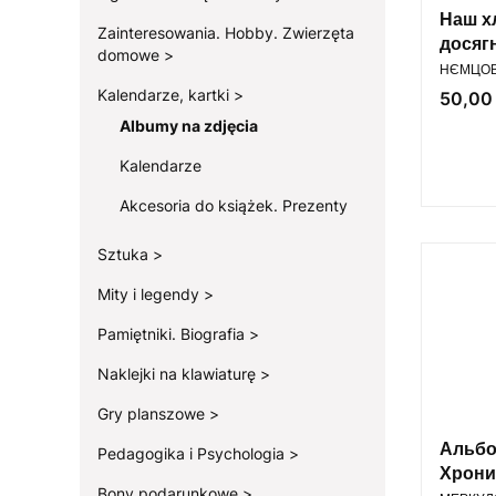
Наш х
Zainteresowania. Hobby. Zwierzęta
досяг
domowe
PRODUC
малю
НЄМЦОВ
Kalendarze, kartki
Cena
50,00 
Albumy na zdjęcia
Kalendarze
Akcesoria do książek. Prezenty
Sztuka
Mity i legendy
Pamiętniki. Biografia
Naklejki na klawiaturę
Gry planszowe
Альбо
Pedagogika i Psychologia
Хрони
Bony podarunkowe
PRODUC