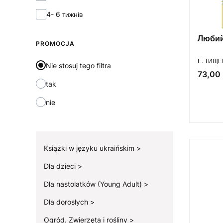
4- 6 тижнів
Любий
PROMOCJA
PRODUC
Е. ТИЩ
Nie stosuj tego filtra
Cena
73,00 
tak
nie
Książki w języku ukraińskim
Dla dzieci
Dla nastolatków (Young Adult)
Dla dorosłych
Ogród. Zwierzęta i rośliny