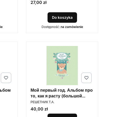
Cena
27,00 zł
Do koszyka
ie
Dostępność:
na zamówienie
льбом
Мой первый год. Альбом про
то, как я расту (большой
PRODUCENT
формат)
РЕШЕТНИК Т.А.
Cena
40,00 zł