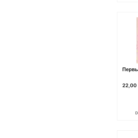
Первы
Cena
22,00 
D