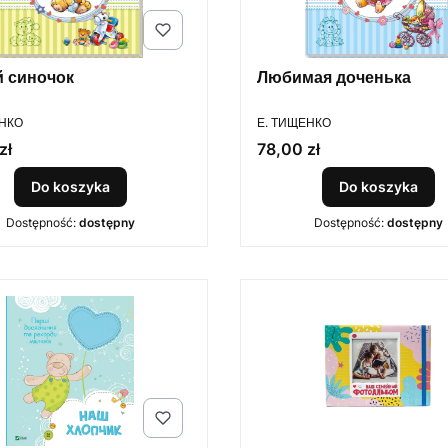
 синочок
Любимая доченька
ENT
PRODUCENT
ЕНКО
Е. ТИЩЕНКО
Cena
zł
78,00 zł
Do koszyka
Do koszyka
Dostępność:
dostępny
Dostępność:
dostępny