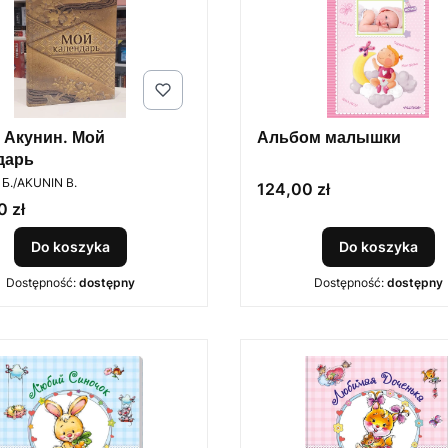
 Акунин. Мой
Альбом малышки
дарь
ENT
Б./AKUNIN B.
Cena
124,00 zł
 zł
Do koszyka
Do koszyka
Dostępność:
dostępny
Dostępność:
dostępny