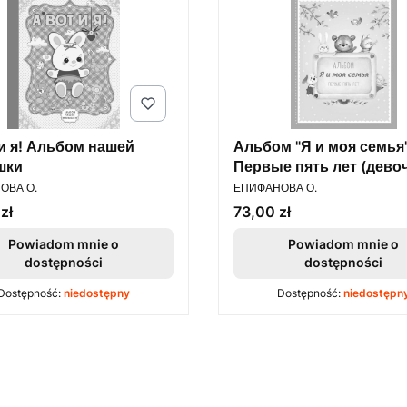
 и я! Альбом нашей
Альбом "Я и моя семья"
шки
Первые пять лет (девоч
ENT
PRODUCENT
ОВА О.
ЕПИФАНОВА О.
Cena
zł
73,00 zł
Powiadom mnie o
Powiadom mnie o
dostępności
dostępności
Dostępność:
niedostępny
Dostępność:
niedostępn