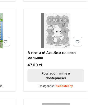
А вот и я! Альбом нашего
малыша
Cena
47,00 zł
Powiadom mnie o
dostępności
ie
Dostępność:
niedostępny