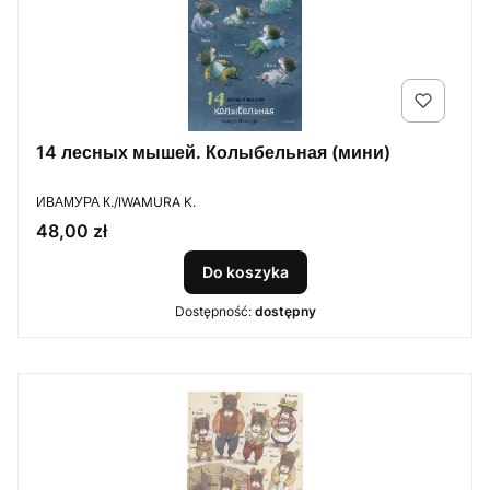
14 лесных мышей. Колыбельная (мини)
PRODUCENT
ИВАМУРА К./IWAMURA K.
Cena
48,00 zł
Do koszyka
Dostępność:
dostępny