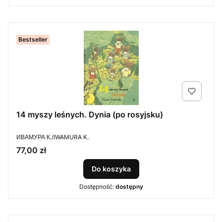
Bestseller
14 myszy leśnych. Dynia (po rosyjsku)
PRODUCENT
ИВАМУРА К./IWAMURA K.
Cena
77,00 zł
Do koszyka
Dostępność:
dostępny