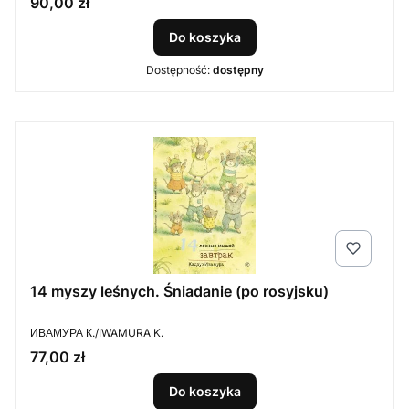
Cena
90,00 zł
Do koszyka
Dostępność:
dostępny
14 myszy leśnych. Śniadanie (po rosyjsku)
PRODUCENT
ИВАМУРА К./IWAMURA K.
Cena
77,00 zł
Do koszyka