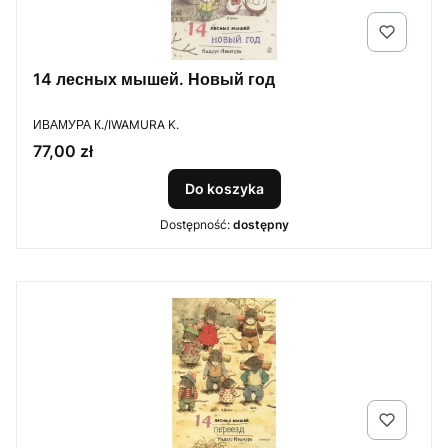
14 лесных мышей. Новый год
PRODUCENT
ИВАМУРА К./IWAMURA K.
Cena
77,00 zł
Do koszyka
Dostępność:
dostępny