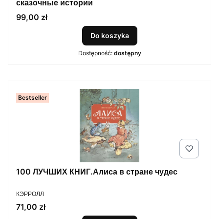
сказочные истории
Cena
99,00 zł
Do koszyka
Dostępność:
dostępny
Bestseller
100 ЛУЧШИХ КНИГ.Алиса в стране чудес
PRODUCENT
КЭРРОЛЛ
Cena
71,00 zł