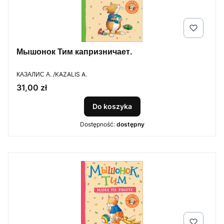
Мышонок Тим капризничает.
PRODUCENT
КАЗАЛИС А. /KAZALIS A.
Cena
31,00 zł
Do koszyka
Dostępność:
dostępny