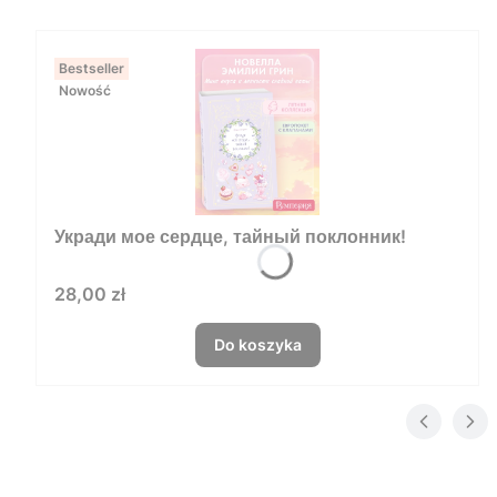
Bestseller
Nowość
Укради мое сердце, тайный поклонник!
Cena
28,00 zł
Do koszyka