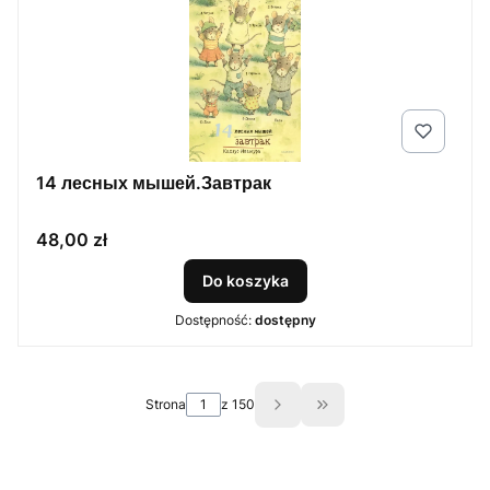
14 лесных мышей.Завтрак
Cena
48,00 zł
Do koszyka
Dostępność:
dostępny
Strona
z 150
Przejdź do ostatniej s