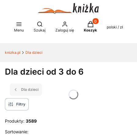
Produkty w koszyku: 0
Otwórz wyszukiwarkę
polski / zł
Menu
Szukaj
Zaloguj się
Koszyk
knizka.pl
Dla dzieci
Dla dzieci od 3 do 6
Dla dzieci
Filtry
Produkty:
3589
Lista produktów
Sortowanie: