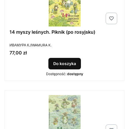
14 myszy leśnych. Piknik (po rosyjsku)
PRODUCENT
ИВАМУРА К./IWAMURA K.
Cena
77,00 zł
Do koszyka
Dostępność:
dostępny