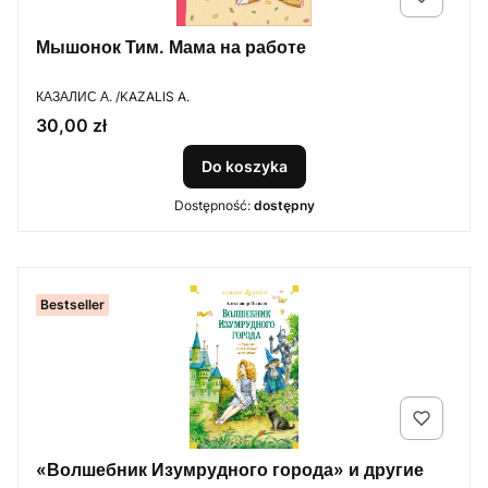
Мышонок Тим. Мама на работе
PRODUCENT
КАЗАЛИС А. /KAZALIS A.
Cena
30,00 zł
Do koszyka
Dostępność:
dostępny
Bestseller
«Волшебник Изумрудного города» и другие