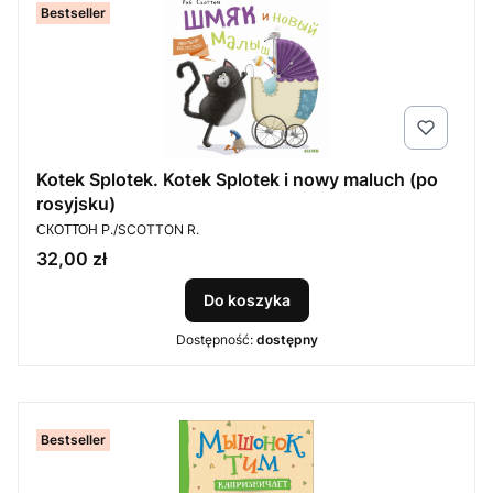
Bestseller
Kotek Splotek. Kotek Splotek i nowy maluch (po
rosyjsku)
PRODUCENT
СКОТТОН Р./SCOTTON R.
Cena
32,00 zł
Do koszyka
Dostępność:
dostępny
Bestseller