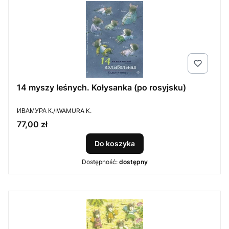
14 myszy leśnych. Kołysanka (po rosyjsku)
PRODUCENT
ИВАМУРА К./IWAMURA K.
Cena
77,00 zł
Do koszyka
Dostępność:
dostępny