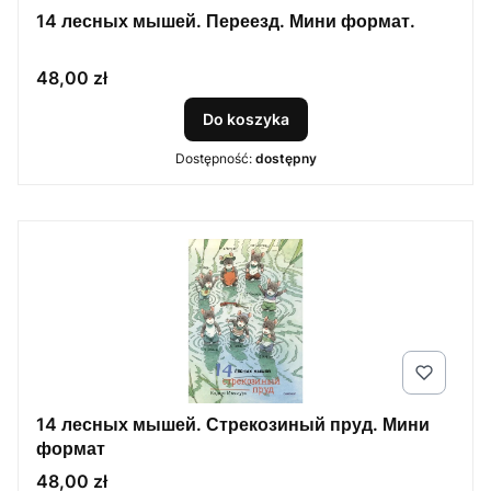
14 лесных мышей. Переезд. Мини формат.
Cena
48,00 zł
Do koszyka
Dostępność:
dostępny
14 лесных мышей. Стрекозиный пруд. Мини
формат
Cena
48,00 zł