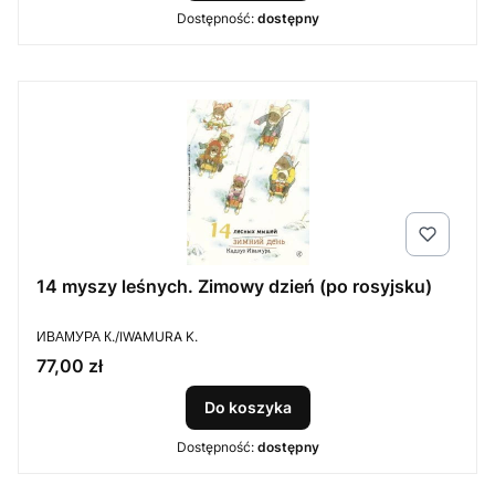
Dostępność:
dostępny
14 myszy leśnych. Zimowy dzień (po rosyjsku)
PRODUCENT
ИВАМУРА К./IWAMURA K.
Cena
77,00 zł
Do koszyka
Dostępność:
dostępny