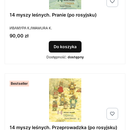
14 myszy leśnych. Pranie (po rosyjsku)
PRODUCENT
ИВАМУРА К./IWAMURA K.
Cena
90,00 zł
Do koszyka
Dostępność:
dostępny
Bestseller
14 myszy leśnych. Przeprowadzka (po rosyjsku)