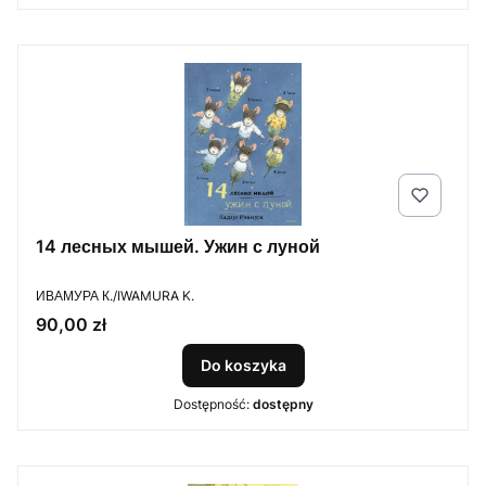
14 лесных мышей. Ужин с луной
PRODUCENT
ИВАМУРА К./IWAMURA K.
Cena
90,00 zł
Do koszyka
Dostępność:
dostępny