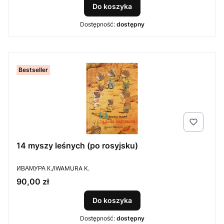
Do koszyka
Dostępność:
dostępny
Bestseller
14 myszy leśnych (po rosyjsku)
PRODUCENT
ИВАМУРА К./IWAMURA K.
Cena
90,00 zł
Do koszyka
Dostępność:
dostępny