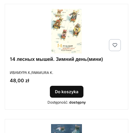
14 лесных мышей. Зимний день(мини)
PRODUCENT
ИВАМУРА К./IWAMURA K.
Cena
48,00 zł
Do koszyka
Dostępność:
dostępny