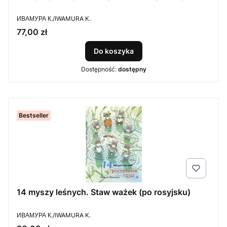
PRODUCENT
ИВАМУРА К./IWAMURA K.
Cena
77,00 zł
Do koszyka
Dostępność:
dostępny
Bestseller
14 myszy leśnych. Staw ważek (po rosyjsku)
PRODUCENT
ИВАМУРА К./IWAMURA K.