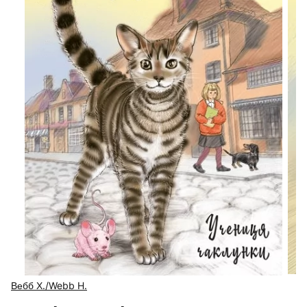
Вебб Х./Webb H.