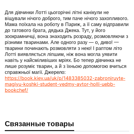
Для дівчинки Лотті цьогорічні літні канікули не
віщували нічого доброго, тим паче нічого захопливого.
Мама поїхала на роботу в Париж, а її саму відправили
до татового брата, дядька Джека. Тут, у його
зоокрамничці, вона знаходить розраду, розмовляючи з
різними тваринами. Але одного разу — о, диво! —
тварини починають розмовляти з нею! І раптом літо
Лотті виявляється ліпшим, ніж вона могла уявити
навіть у найсміливіших мріях. Бо тепер дівчинка не
лише розуміє тварин, а й з їхньою допомогою вчиться
справжньої магії. Джерело:
https://book.kiev.ua/uk/p/1483385032-zabroniruyte-
magiyu-koshki-student-vedmy-avtor-holli-uebb-
bookchef/
Связанные товары