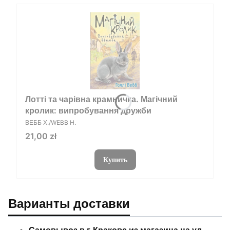
Лотті та чарівна крамничка. Магічний
кролик: випробування дружби
ПРОИЗВОДИТЕЛЬ
ВЕББ Х./WEBB H.
Цена
21,00 zł
Купить
Варианты доставки