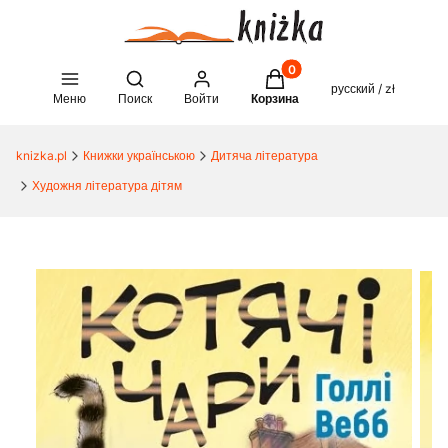
Товары в корзине: 0. See 
Open search engine
русский / zł
Меню
Поиск
Войти
Корзина
knizka.pl
Книжки українською
Дитяча література
Художня література дітям