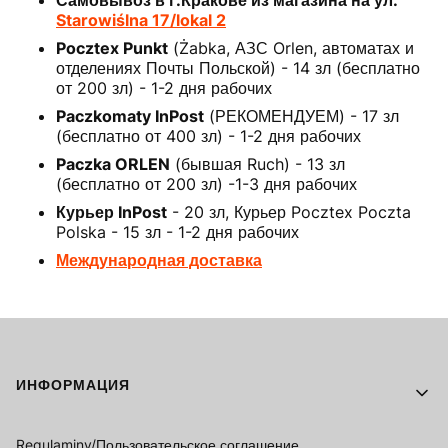
Самовывоз в г.Кракове из магазина на ул.
Starowiślna 17/lokal 2
Pocztex Punkt
(Żabka, АЗС Orlen, автоматах и
отделениях Почты Польской) - 14 зл (бесплатно
от 200 зл) - 1-2 дня рабочих
Paczkomaty InPost
(РЕКОМЕНДУЕМ) - 17 зл
(бесплатно от 400 зл) - 1-2 дня рабочих
Paczka ORLEN
(бывшая Ruch) - 13 зл
(бесплатно от 200 зл) -1-3 дня рабочих
Курьер InPost
- 20 зл, Курьер Pocztex Poczta
Polska - 15 зл - 1-2 дня рабочих
Международная доставка
Footer menu
ИНФОРМАЦИЯ
Regulaminy/Пользовательское соглашение