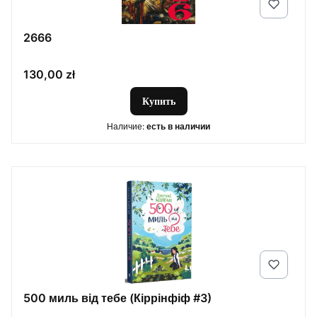
2666
Цена
130,00 zł
Купить
Наличие:
есть в наличии
500 миль від тебе (Кіррінфіф #3)