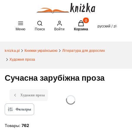
Товары в корзине: 0. See 
Open search engine
русский / zł
Меню
Поиск
Войти
Корзина
knizka.pl
Книжки українською
Література для дорослих
Художня проза
Сучасна зарубіжна проза
Художня проза
Фильтры
Товары:
762