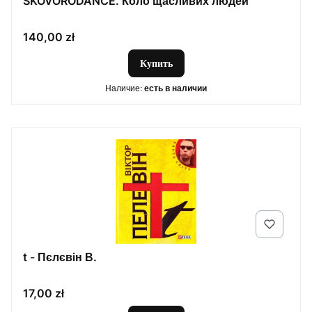
SKOVORODANCE. Коло щасливих людей
Цена
140,00 zł
Купить
Наличие:
есть в наличии
t - Пєлєвiн В.
Цена
17,00 zł