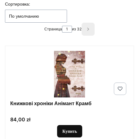
Список товаров
Сортировка:
По умолчанию
Страница
из 32
Next products
Книжкові хроніки Анімант Крамб
Цена
84,00 zł
Купить