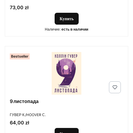
Цена
73,00 zł
Купить
Наличие:
есть в наличии
Bestseller
9 листопада
ПРОИЗВОДИТЕЛЬ
ГУВЕР К./HOOVER С.
Цена
64,00 zł