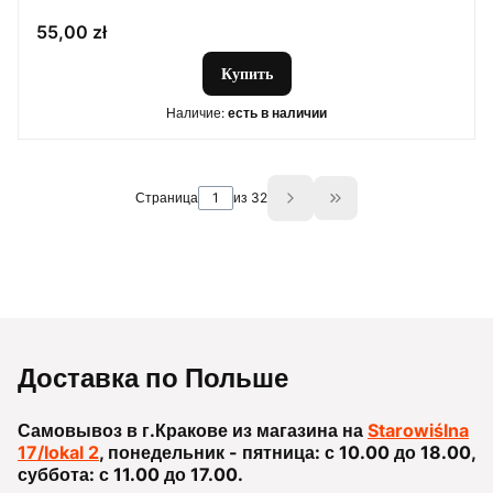
Цена
55,00 zł
Купить
Наличие:
есть в наличии
Страница
из 32
Go to the last page o
Доставка по Польше
Самовывоз в г.Кракове из магазина на
Starowiślna
17/lokal 2
, понедельник - пятница: с 10.00 до 18.00,
суббота: с 11.00 до 17.00.