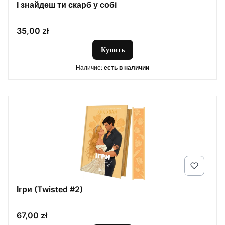
І знайдеш ти скарб у собі
Цена
35,00 zł
Купить
Наличие:
есть в наличии
Ігри (Twisted #2)
Цена
67,00 zł