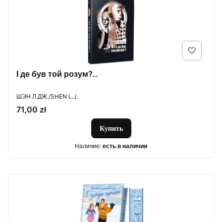
І де був той розум?..
ПРОИЗВОДИТЕЛЬ
ШЭН Л.ДЖ./SHEN L.J.
Цена
71,00 zł
Купить
Наличие:
есть в наличии