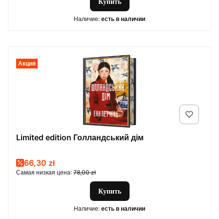
Купить
Наличие:
есть в наличии
Акция
Limited edition Голландський дім
Promotional price
66,30 zł
Самая низкая цена:
78,00 zł
Купить
Наличие:
есть в наличии