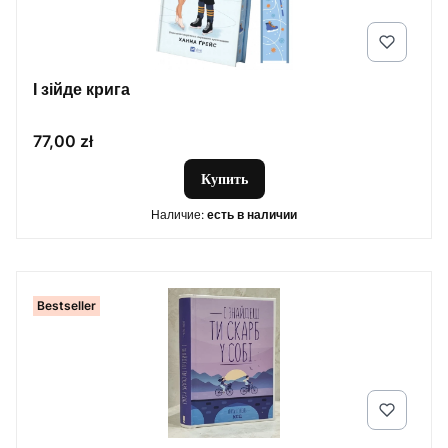
І зійде крига
Цена
77,00 zł
Купить
Наличие:
есть в наличии
Bestseller