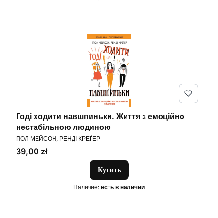
Годі ходити навшпиньки. Життя з емоційно
нестабільною людиною
ПРОИЗВОДИТЕЛЬ
ПОЛ МЕЙСОН, РЕНДІ КРЕҐЕР
Цена
39,00 zł
Купить
Наличие:
есть в наличии