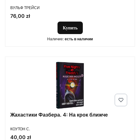
ПРОИЗВОДИТЕЛЬ
ВУЛЬФ ТРЕЙСИ
Цена
76,00 zł
Купить
Наличие:
есть в наличии
Жахастики Фазбера. 4: На крок ближче
ПРОИЗВОДИТЕЛЬ
КОУТОН С.
Цена
40,00 zł