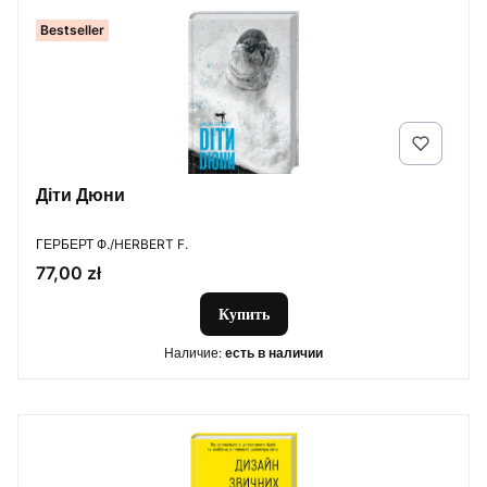
Bestseller
Діти Дюни
ПРОИЗВОДИТЕЛЬ
ГЕРБЕРТ Ф./HERBERT F.
Цена
77,00 zł
Купить
Наличие:
есть в наличии