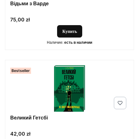
Відьми з Варде
Цена
75,00 zł
Купить
Наличие:
есть в наличии
Bestseller
Великий Гетсбі
Цена
42,00 zł