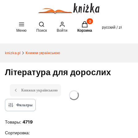
Товары в корзине: 0. See 
Open search engine
русский / zł
Меню
Поиск
Войти
Корзина
knizka.pl
Книжки українською
Література для дорослих
Книжки українською
Фильтры
Товары:
4719
Список товаров
Сортировка: