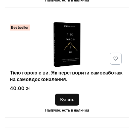
Наличие:
есть в наличии
Bestseller
Тією горою є ви. Як перетворити самосаботаж
на самовдосконалення.
Цена
40,00 zł
Купить
Наличие:
есть в наличии