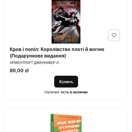
Кров і попіл: Королівство плоті й вогню
(Подарункове видання)
ПРОИЗВОДИТЕЛЬ
АРМЕНТРАУТ ДЖЕННІФЕР Л.
Цена
89,00 zł
Купить
Наличие:
есть в наличии