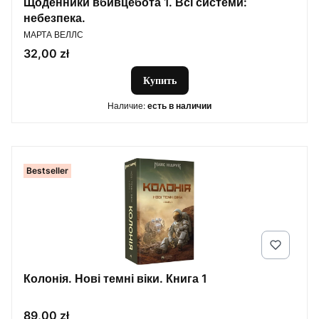
Щоденники вбивцебота 1. Всі системи:
небезпека.
ПРОИЗВОДИТЕЛЬ
МАРТА ВЕЛЛС
Цена
32,00 zł
Купить
Наличие:
есть в наличии
Bestseller
Колонія. Нові темні віки. Книга 1
Цена
89,00 zł