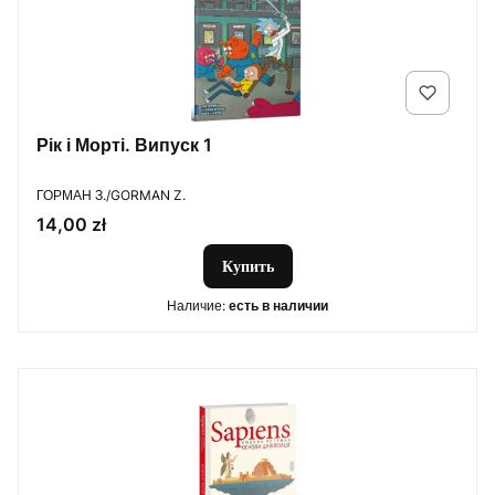
Рік і Морті. Випуск 1
ПРОИЗВОДИТЕЛЬ
ГОРМАН З./GORMAN Z.
Цена
14,00 zł
Купить
Наличие:
есть в наличии