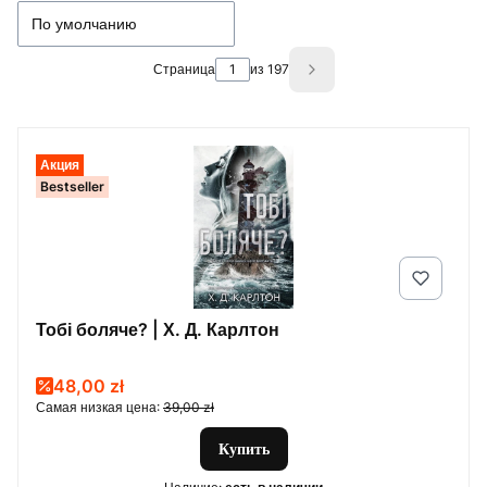
По умолчанию
Страница
из 197
Next products
Акция
Bestseller
Тобі боляче? | Х. Д. Карлтон
Promotional price
48,00 zł
Самая низкая цена:
39,00 zł
Купить