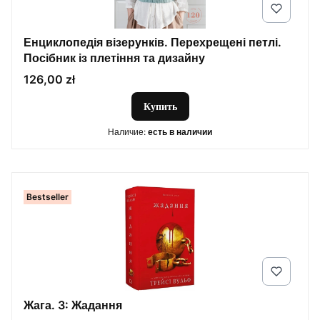
Енциклопедія візерунків. Перехрещені петлі.
Посібник із плетіння та дизайну
Цена
126,00 zł
Купить
Наличие:
есть в наличии
Bestseller
Жага. 3: Жадання