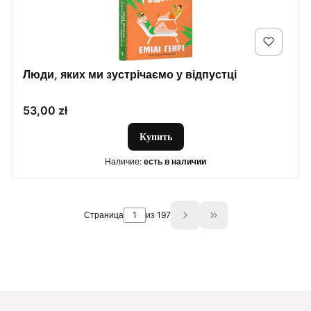
Люди, яких ми зустрічаємо у відпустці
Цена
53,00 zł
Купить
Наличие:
есть в наличии
Страница
из 197
Go to the last page 