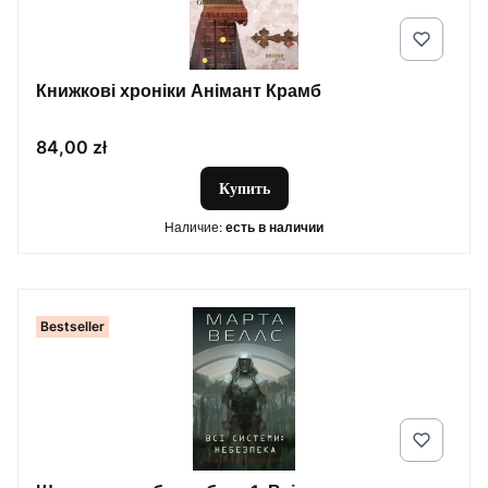
Книжкові хроніки Анімант Крамб
Цена
84,00 zł
Купить
Наличие:
есть в наличии
Bestseller