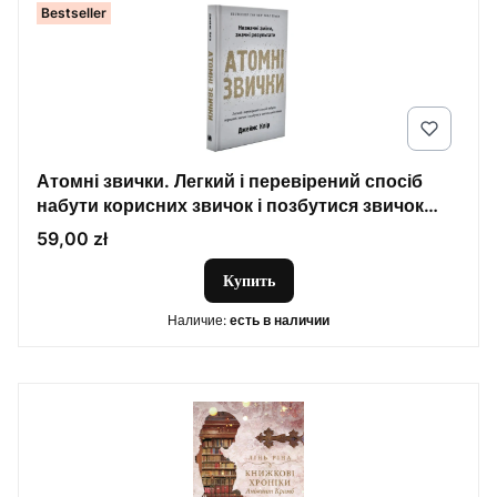
Bestseller
Атомні звички. Легкий і перевірений спосіб
набути корисних звичок і позбутися звичок
шкідливих
Цена
59,00 zł
Купить
Наличие:
есть в наличии