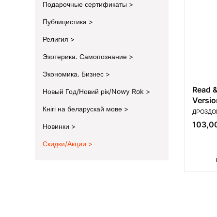
Подарочные сертификаты
Публицистика
Религия
Эзотерика. Самопознание
Экономика. Бизнес
Read &
Новый Год/Новий рік/Nowy Rok
Versio
Кнігі на беларускай мове
ПРОИЗВ
ДРОЗДОВ
Цена
103,00
Новинки
Скидки/Акции
End of menu