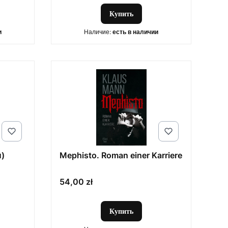
Купить
и
Наличие:
есть в наличии
н)
Mephisto. Roman einer Karriere
Цена
54,00 zł
Купить