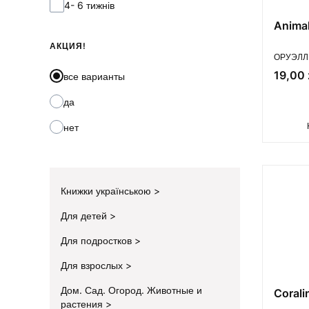
4- 6 тижнів
Anima
АКЦИЯ!
ПРОИЗВ
ОРУЭЛЛ 
Цена
19,00 
все варианты
да
нет
Книжки українською
Для детей
Для подростков
Для взрослых
Дом. Сад. Огород. Животные и
Corali
растения