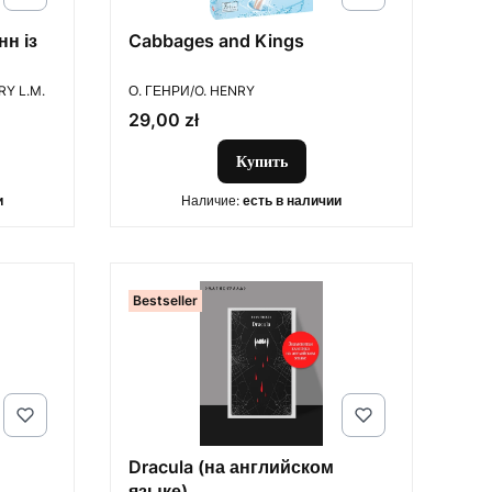
нн із
Cabbages and Kings
ПРОИЗВОДИТЕЛЬ
Y L.M.
О. ГЕНРИ/O. HENRY
Цена
29,00 zł
Купить
и
Наличие:
есть в наличии
Bestseller
Dracula (на английском
языке)