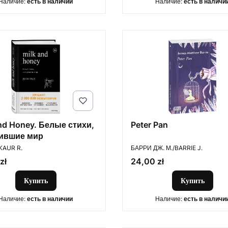
Наличие:
есть в наличии
Наличие:
есть в наличи
nd Honey. Белые стихи,
Peter Pan
ившие мир
ОДИТЕЛЬ
ПРОИЗВОДИТЕЛЬ
KAUR R.
БАРРИ ДЖ. М./BARRIE J.
Цена
zł
24,00 zł
Купить
Купить
Наличие:
есть в наличии
Наличие:
есть в наличи