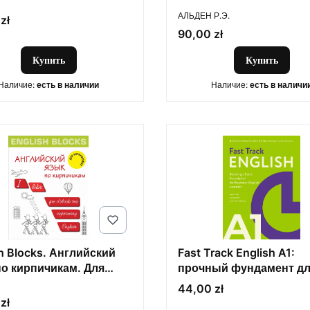
ПРОИЗВОДИТЕЛЬ
АЛЬДЕН Р.Э.
zł
Цена
90,00 zł
Купить
Купить
Наличие:
есть в наличии
Наличие:
есть в наличи
h Blocks. Английский
Fast Track English A1:
по кирпичикам. Для
прочный фундамент д
ОДИТЕЛЬ
нающих
начинающих (Building a 
Цена
44,00 zł
Foundation for Beginner
zł