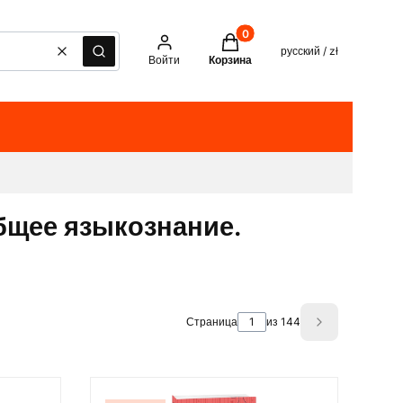
Товары в корзине: 0. See det
русский / zł
Очистить
Поиск
Войти
Корзина
бщее языкознание.
Страница
из 144
Next product