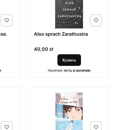
ose.
Also sprach Zarathustra
Цена
40,00 zł
Купить
и
Наличие:
есть в наличии