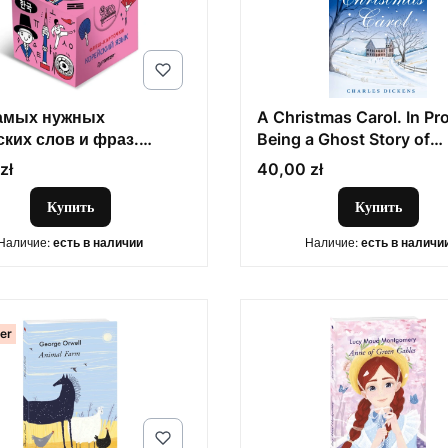
амых нужных
A Christmas Carol. In Pr
ских слов и фраз.
Being a Ghost Story of
карточки
Christmas
Цена
zł
40,00 zł
Купить
Купить
Наличие:
есть в наличии
Наличие:
есть в наличи
ler