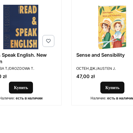
 Speak English. New
Sense and Sensibility
n
ОДИТЕЛЬ
ПРОИЗВОДИТЕЛЬ
А Т./DROZDOWA T.
ОСТЕН ДЖ./AUSTEN J.
Цена
 zł
47,00 zł
Купить
Купить
Наличие:
есть в наличии
Наличие:
есть в наличи