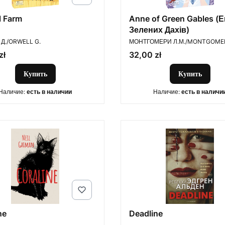
l Farm
Anne of Green Gables (Е
Зелених Дахів)
ОДИТЕЛЬ
ПРОИЗВОДИТЕЛЬ
Д./ORWELL G.
МОНТГОМЕРИ Л.М./MONTGOMER
Цена
zł
32,00 zł
Купить
Купить
Наличие:
есть в наличии
Наличие:
есть в наличи
ne
Deadline