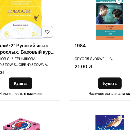
али!-2" Русский язык
1984
зрослых. Базовый курс.
ОДИТЕЛЬ
ПРОИЗВОДИТЕЛЬ
томах. Том II. 1 CD
ОВ С., ЧЕРНЫШОВА
ОРУЭЛЛ Д./ORWELL G.
NYSZOW S., CIERNYSZOWA A.
Цена
21,00 zł
zł
Купить
Купить
Наличие:
есть в наличии
Наличие:
есть в наличи