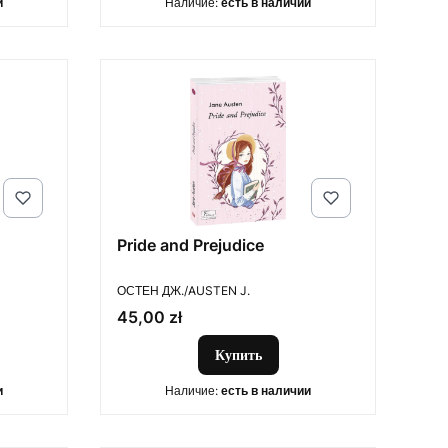
и
Наличие:
есть в наличии
Pride and Prejudice
ПРОИЗВОДИТЕЛЬ
ОСТЕН ДЖ./AUSTEN J.
Цена
45,00 zł
Купить
и
Наличие:
есть в наличии