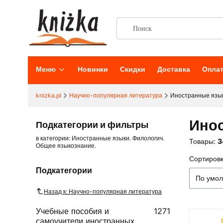
Меню
Новинки
Скидки
Доставка
Опла
knizka.pl
Научно-популярная литература
Иностранные язык
Инос
Подкатегории и фильтры
в категории: Иностранные языки. Филологич.
Товары:
3
Общее языкознание.
Сортировк
Списо
Подкатегории
По умо
Назад к: Научно-популярная литература
Учебные пособия и
1271
самоучители иностранных