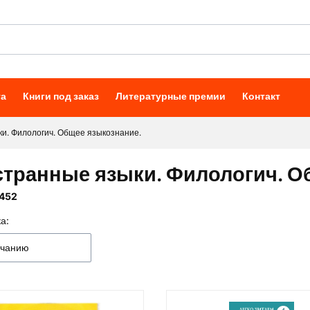
та
Книги под заказ
Литературные премии
Контакт
и. Филологич. Общее языкознание.
транные языки. Филологич. О
452
а:
к товаров
лчанию