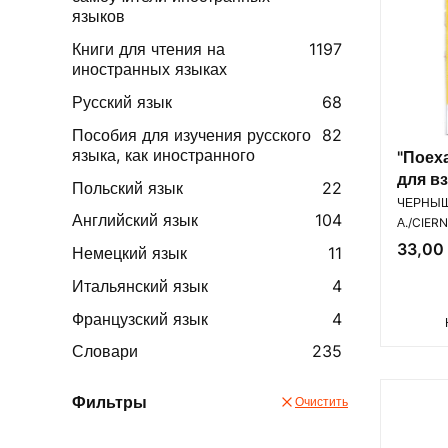
языков
Книги для чтения на
1197
иностранных языках
Русский язык
68
Пособия для изучения русского
82
языка, как иностранного
"Поех
для в
Польский язык
22
ПРОИЗВ
В 2-х 
ЧЕРНЫШ
Английский язык
104
А./CIER
Цена
33,00 
Немецкий язык
11
Итальянский язык
4
Французский язык
4
Словари
235
Фильтры
Очистить