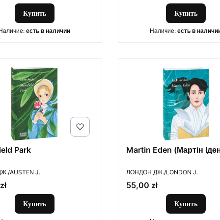
English Learners)
Купить
Купить
Наличие:
есть в наличии
Наличие:
есть в наличи
eld Park
Martin Eden (Мартін Іде
ОДИТЕЛЬ
ПРОИЗВОДИТЕЛЬ
Ж./AUSTEN J.
ЛОНДОН ДЖ./LONDON J.
Цена
zł
55,00 zł
Купить
Купить