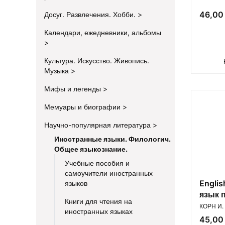
Цена
46,00 
Досуг. Развлечения. Хобби.
Календари, ежедневники, альбомы
Культура. Искусство. Живопись.
Музыка
Мифы и легенды
Мемуары и биографии
Научно-популярная литература
Иностранные языки. Филологич.
Общее языкознание.
Учебные пособия и
самоучители иностранных
Englis
языков
язык 
Книги для чтения на
ПРОИЗВ
начи
КОРН И.
иностранных языках
Цена
45,00 