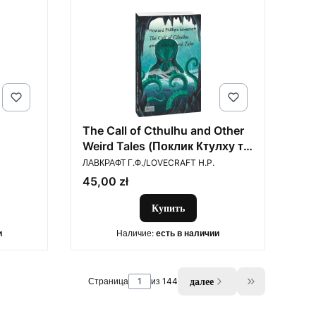
The Call of Cthulhu and Other
Weird Tales (Поклик Ктулху та
ПРОИЗВОДИТЕЛЬ
інші дивні оповідання)
ЛАВКРАФТ Г.Ф./LOVECRAFT H.P.
Цена
45,00 zł
Купить
и
Наличие:
есть в наличии
далее
Страница
из 144
Go to the las