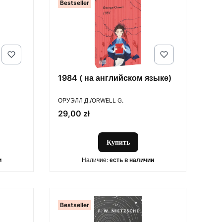
Bestseller
1984 ( на английском языке)
ПРОИЗВОДИТЕЛЬ
ОРУЭЛЛ Д./ORWELL G.
Цена
29,00 zł
Купить
и
Наличие:
есть в наличии
Bestseller