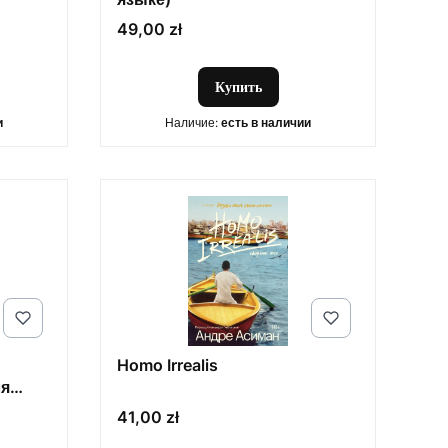
Цена
49,00 zł
Купить
и
Наличие:
есть в наличии
Homo Irrealis
ля
Solid
Цена
41,00 zł