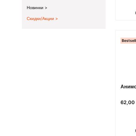
Новинки
Скидки/Акции
End of menu
Bestsel
Анимок
Цена
62,00 