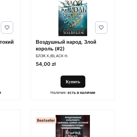
токий
Воздушный народ. Злой
король (#2)
ПРОИЗВОДИТЕЛЬ
БЛЭК Х./BLACK H.
Цена
54,00 zł
Купить
и
Наличие:
есть в наличии
Bestseller