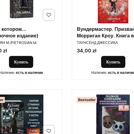
 котором...
Вундермастер. Призва
рочное издание)
Морриган Кроу. Книга 
ОДИТЕЛЬ
ПРОИЗВОДИТЕЛЬ
Н М./PIETROSIAN M.
ТАУНСЕНД ДЖЕССИКА
Цена
 zł
34,00 zł
Купить
Купить
Наличие:
есть в наличии
Наличие:
есть в наличи
ler
Bestseller