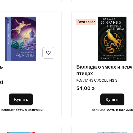
Bestseller
ь
Баллада о змеях и певч
птицах
ПРОИЗВОДИТЕЛЬ
КОЛЛИНЗ С./COLLINS S.
zł
Цена
54,00 zł
Купить
Купить
Наличие:
есть в наличии
Наличие:
есть в наличи