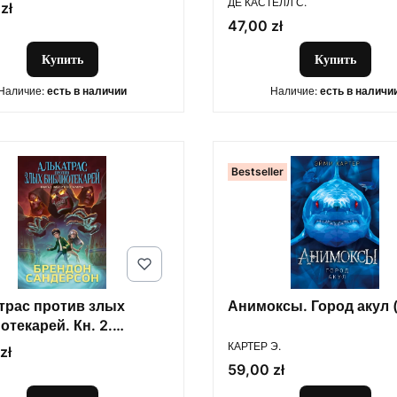
ДЕ КАСТЕЛЛ С.
zł
Цена
47,00 zł
Купить
Купить
Наличие:
есть в наличии
Наличие:
есть в наличи
Bestseller
трас против злых
Анимоксы. Город акул 
текарей. Кн. 2.
ПРОИЗВОДИТЕЛЬ
ги Нотариуса
КАРТЕР Э.
zł
Цена
59,00 zł