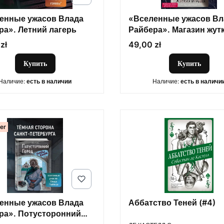
енные ужасов Влада
«Вселенные ужасов Вл
ра». Летний лагерь
Райбера». Магазин жут
игрушек
Цена
zł
49,00 zł
Купить
Купить
Наличие:
есть в наличии
Наличие:
есть в наличи
ler
енные ужасов Влада
Аббатство Теней (#4)
ра». Потусторонний
ПРОИЗВОДИТЕЛЬ