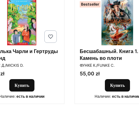
Bestseller
лька Чарли и Гертруды
Бесшабашный. Книга 1.
нд
Камень во плоти
ОДИТЕЛЬ
ПРОИЗВОДИТЕЛЬ
Д./MICKIS D.
ФУНКЕ К./FUNKE C.
Цена
zł
55,00 zł
Купить
Купить
Наличие:
есть в наличии
Наличие:
есть в наличи