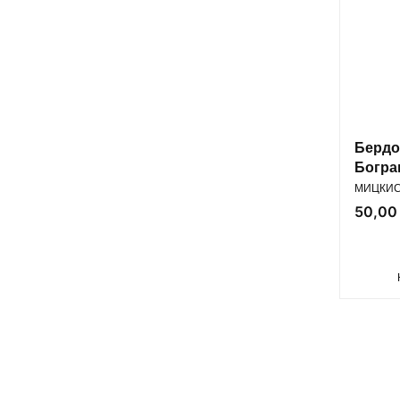
Бердо
Богра
ПРОИЗВ
МИЦКИС 
Цена
50,00 