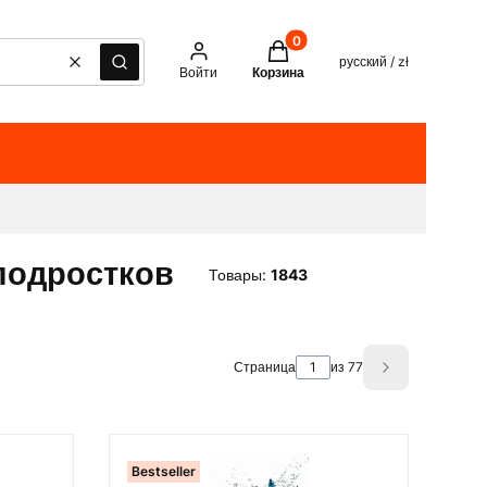
Товары в корзине: 0. See det
русский / zł
Очистить
Поиск
Войти
Корзина
 подростков
Товары:
1843
Страница
из 77
Next product
Bestseller