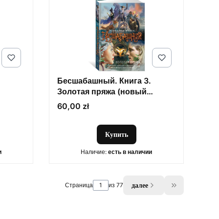
Бесшабашный. Книга 3.
Золотая пряжа (новый
перевод)
Цена
60,00 zł
Купить
и
Наличие:
есть в наличии
далее
Страница
из 77
Go to the las