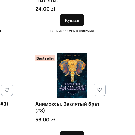
ЛЕМ С./LEM S.
Цена
24,00 zł
Купить
и
Наличие:
есть в наличии
Bestseller
(#3)
Анимоксы. Заклятый брат
(#8)
Цена
56,00 zł