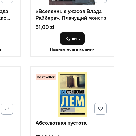
ада
«Вселенные ужасов Влада
ких
Райбера». Плачущий монстр
Цена
51,00 zł
Купить
и
Наличие:
есть в наличии
Bestseller
Абсолютная пустота
ПРОИЗВОДИТЕЛЬ