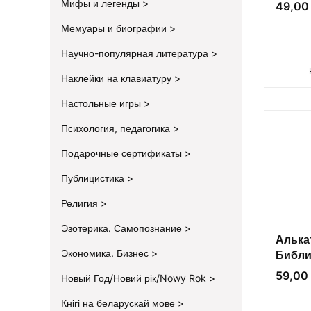
город
Мифы и легенды
Цена
49,00 
Мемуары и биографии
Научно-популярная литература
Наклейки на клавиатуру
Настольные игры
Психология, педагогика
Подарочные сертификаты
Публицистика
Религия
Эзотерика. Самопознание
Алька
Экономика. Бизнес
Библио
Кибор
Цена
59,00 
Новый Год/Новий рік/Nowy Rok
Кнігі на беларускай мове