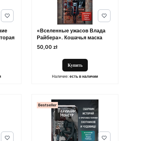
ние
«Вселенные ужасов Влада
вторая
Райбера». Кошачья маска
Цена
50,00 zł
Купить
и
Наличие:
есть в наличии
Bestseller