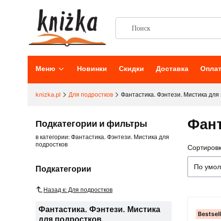
Меню
Новинки
Скидки
Доставка
Опла
knizka.pl
Для подростков
Фантастика. Фэнтези. Мистика для
Фант
Подкатегории и фильтры
в категории: Фантастика. Фэнтези. Мистика для
подростков
Сортировк
Списо
По умо
Подкатегории
Назад к: Для подростков
Фантастика. Фэнтези. Мистика
Bestsel
для подростков