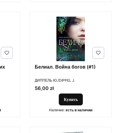
их
Белиал. Война богов (#1)
ПРОИЗВОДИТЕЛЬ
ДИППЕЛЬ Ю./DIPPEL J.
Цена
56,00 zł
Купить
и
Наличие:
есть в наличии