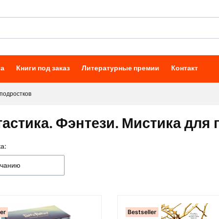
та
Книги под заказ
Литературные премии
Контакт
 подростков
астика. Фэнтези. Мистика для
а:
к товаров
лчанию
ler
Bestseller