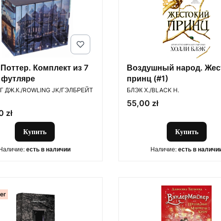
 Поттер. Комплект из 7
Воздушный народ. Жес
в футляре
принц (#1)
ОДИТЕЛЬ
ПРОИЗВОДИТЕЛЬ
 ДЖ.К./ROWLING JK/ГЭЛБРЕЙТ
БЛЭК Х./BLACK H.
Цена
55,00 zł
 zł
Купить
Купить
Наличие:
есть в наличии
Наличие:
есть в наличи
ler