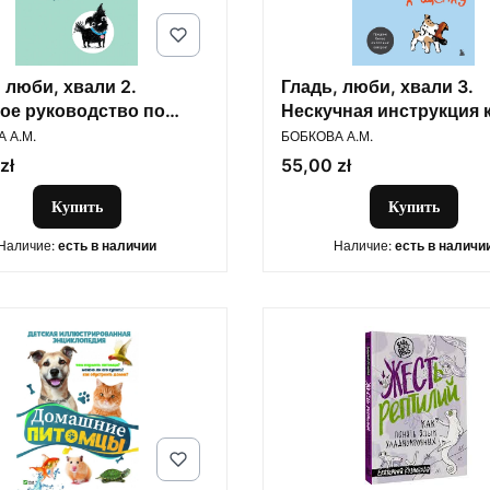
 люби, хвали 2.
Гладь, люби, хвали 3.
ое руководство по
Нескучная инструкция 
ОДИТЕЛЬ
ПРОИЗВОДИТЕЛЬ
ию собачьих проблем
щенку
 А.М.
БОБКОВА А.М.
Цена
zł
55,00 zł
Купить
Купить
Наличие:
есть в наличии
Наличие:
есть в наличи