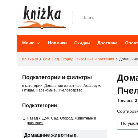
Меню
Новинки
Скидки
Доставка
Опла
knizka.pl
Дом. Сад. Огород. Животные и растения
Домашние 
Дома
Подкатегории и фильтры
в категории: Домашние животные. Аквариум.
Пче
Птицы. Насекомые. Пчеловодство
Товары:
2
Подкатегории
Сортировк
Списо
Назад к: Дом. Сад. Огород. Животные и
растения
По умо
Домашние животные.