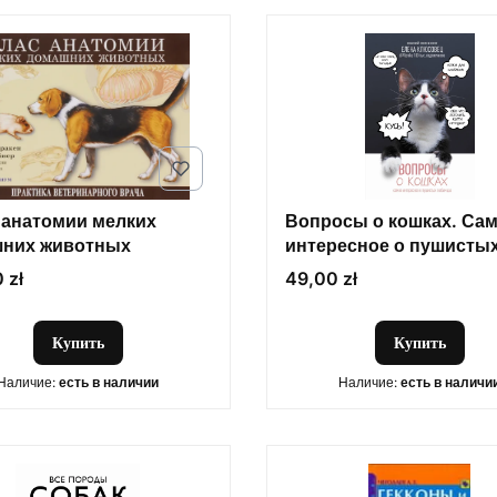
 анатомии мелких
Вопросы о кошках. Са
них животных
интересное о пушисты
любимцах
Цена
 zł
49,00 zł
Купить
Купить
Наличие:
есть в наличии
Наличие:
есть в наличи