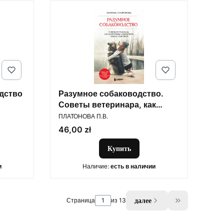
дство
Разумное собаководство.
Советы ветеринара, как
ПРОИЗВОДИТЕЛЬ
воспитать и вырастить
ПЛАТОНОВА П.В.
щенка здоровым
Цена
46,00 zł
Купить
и
Наличие:
есть в наличии
далее
Страница
из 13
Go to the las