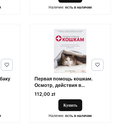
и
Наличие:
есть в наличии
обаку
Первая помощь кошкам.
Осмотр, действия в
экстренных ситуациях,
Цена
112,00 zł
аптечка первой помощи,
здоровье, корм
Купить
и
Наличие:
есть в наличии