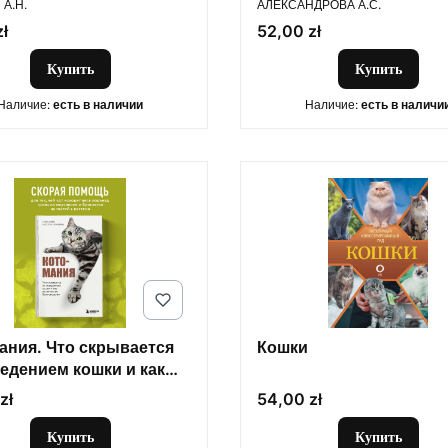
подружиться и не навр
А.Н.
АЛЕКСАНДРОВА А.С.
Цена
zł
52,00 zł
Купить
Купить
Наличие:
есть в наличии
Наличие:
есть в наличи
ания. Что скрывается
Кошки
ведением кошки и как
тать ее без наказания
Цена
zł
54,00 zł
Купить
Купить