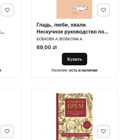
Гладь, люби, хвали.
к
Нескучное руководство по
ПРОИЗВОДИТЕЛЬ
воспитанию собаки
БОБКОВА А./BOBKOWA A.
Цена
69,00 zł
Купить
и
Наличие:
есть в наличии