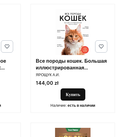
мое
Все породы кошек. Большая
х
иллюстрированная
ПРОИЗВОДИТЕЛЬ
энциклопедия
ЯРОЩУК А.И.
Цена
144,00 zł
Купить
и
Наличие:
есть в наличии