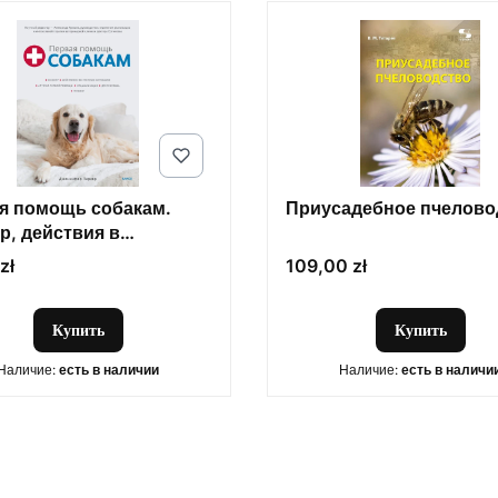
я помощь собакам.
Приусадебное пчелово
р, действия в
енных ситуациях,
Цена
zł
109,00 zł
ка первой помощи,
лизация,
Купить
Купить
Наличие:
есть в наличии
Наличие:
есть в наличи