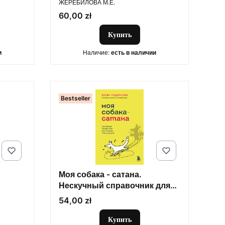
едить
ЖЕРЕБИЛОВА М.Е.
Цена
60,00 zł
Купить
и
Наличие:
есть в наличии
Bestseller
Моя собака - сатана.
Нескучный справочник для
нервных собаководов
Цена
54,00 zł
Купить