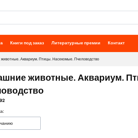
та
Книги под заказ
Литературные премии
Контакт
животные. Аквариум. Птицы. Насекомые. Пчеловодство
шние животные. Аквариум. Пт
ловодство
92
а:
к товаров
лчанию