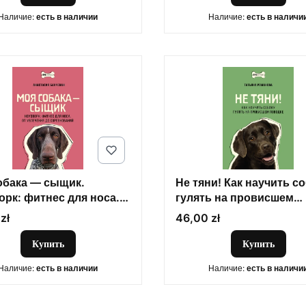
Наличие:
есть в наличии
Наличие:
есть в наличи
обака — сыщик.
Не тяни! Как научить с
орк: фитнес для носа.
гулять на провисшем
лечения до
поводке
Цена
zł
46,00 zł
нований
Купить
Купить
Наличие:
есть в наличии
Наличие:
есть в наличи