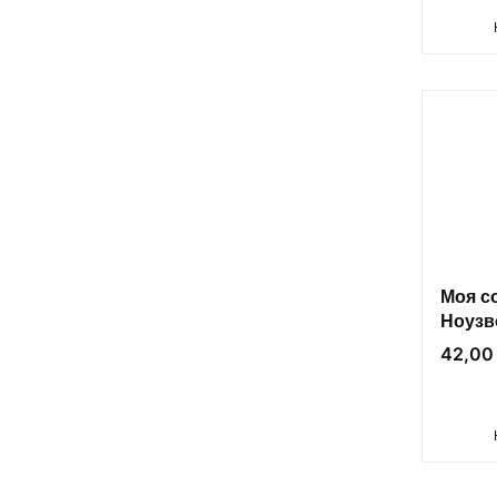
Моя с
Ноузв
От ув
Цена
42,00 
сорев