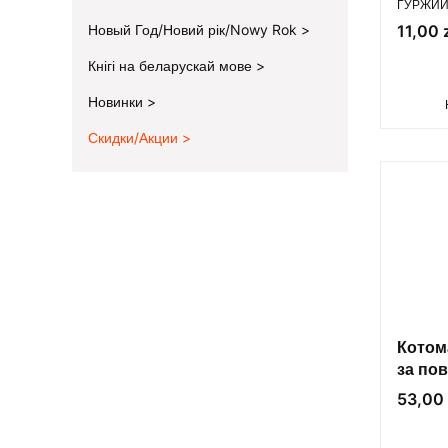
ГУРЖИЙ 
Цена
Новый Год/Новий рік/Nowy Rok
11,00 
Кнігі на беларускай мове
Новинки
Скидки/Акции
End of menu
Котом
за по
воспи
Цена
53,00 