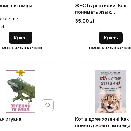
ние питомцы
ЖЕСТь рептилий. Как
понимать язык...
ОДИТЕЛЬ
ОРОНКОВ К.
Цена
35,00 zł
zł
Купить
Купить
Наличие:
есть в наличии
Наличие:
есть в наличи
ая игуана
Кот в доме хозяин! Как
понять своего питомца
ОДИТЕЛЬ
ПРОИЗВОДИТЕЛЬ