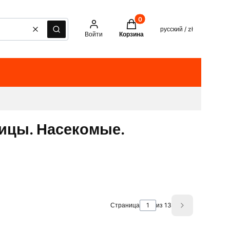
Товары в корзине: 0. See det
русский / zł
Очистить
Поиск
Войти
Корзина
ицы. Насекомые.
Страница
из 13
Next product