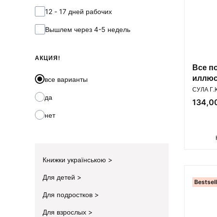
12 - 17 дней рабочих
Вышлем через 4-5 недель
АКЦИЯ!
Все п
иллюс
все варианты
ПРОИЗВ
энцик
СУЛА Г.
да
Цена
134,00
нет
Книжки українською
Для детей
Bestsel
Для подростков
Для взрослых