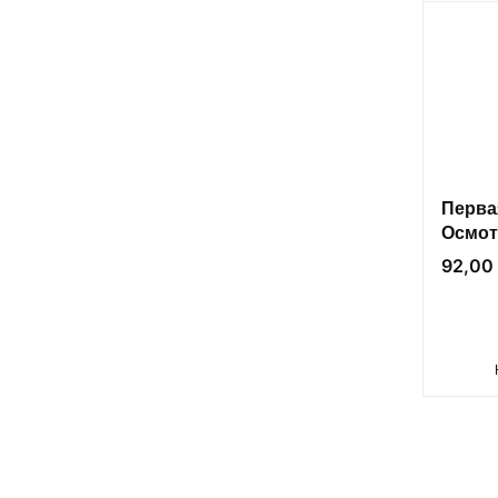
Перва
Осмот
экстр
Цена
92,00 
аптеч
социа