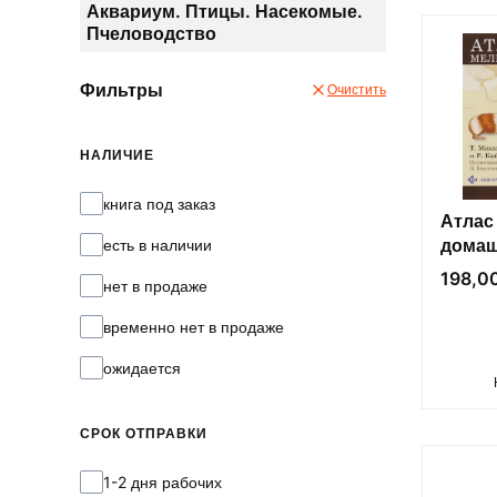
Аквариум. Птицы. Насекомые.
Пчеловодство
Фильтры
Очистить
НАЛИЧИЕ
Наличие
книга под заказ
Атлас
домаш
есть в наличии
Цена
198,00
нет в продаже
временно нет в продаже
ожидается
СРОК ОТПРАВКИ
Срок отправки
1-2 дня рабочих