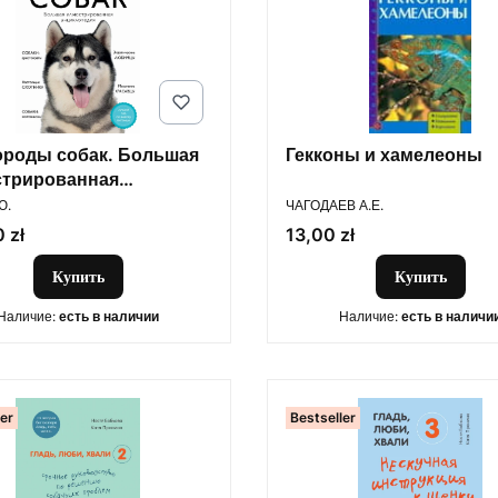
ороды собак. Большая
Гекконы и хамелеоны
трированная
ОДИТЕЛЬ
ПРОИЗВОДИТЕЛЬ
лопедия
Ю.
ЧАГОДАЕВ А.Е.
Цена
 zł
13,00 zł
Купить
Купить
Наличие:
есть в наличии
Наличие:
есть в наличи
ler
Bestseller