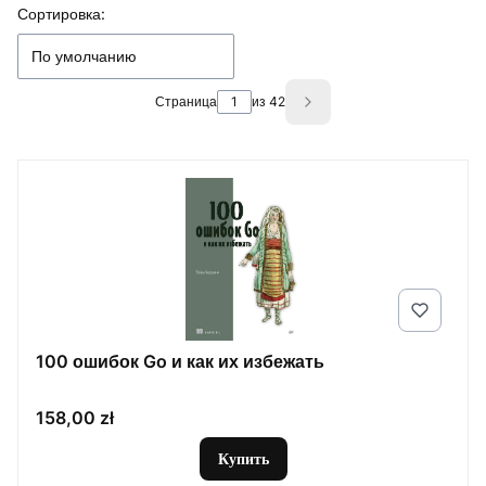
Список товаров
Сортировка:
По умолчанию
Страница
из 42
Next products
100 ошибок Go и как их избежать
Цена
158,00 zł
Купить