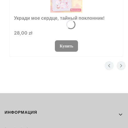
Укради мое сердце, тайный поклонник!
Цена
28,00 zł
Купить
Footer menu
ИНФОРМАЦИЯ