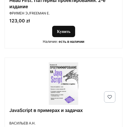
Head First. Паттерны проектирования. 2-е
издание
ПРОИЗВОДИТЕЛЬ
ФРИМЕН Э./FREEMAN E.
Цена
123,00 zł
Купить
Наличие:
есть в наличии
JavaScript в примерах и задачах
ПРОИЗВОДИТЕЛЬ
ВАСИЛЬЕВ А.Н.