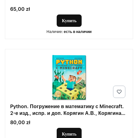
Цена
65,00 zł
Купить
Наличие:
есть в наличии
Python. Погружение в математику с Minecraft.
2-е изд., испр. и доп. Корягин А.В., Корягина
А.В.
Цена
80,00 zł
Купить