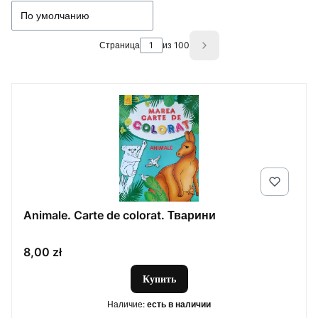
По умолчанию
Страница
из 100
Next products
Animale. Carte de colorat. Тварини
Цена
8,00 zł
Купить
Наличие:
есть в наличии