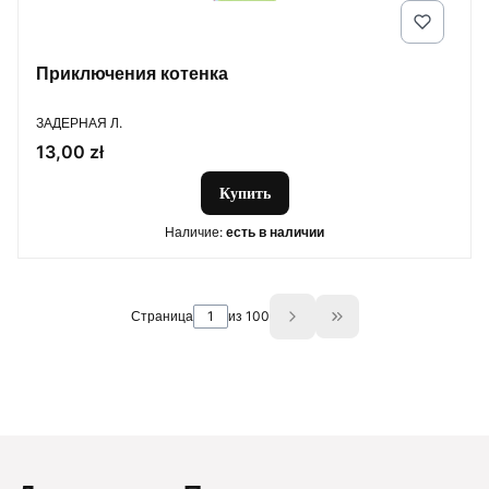
Приключения котенка
ПРОИЗВОДИТЕЛЬ
ЗАДЕРНАЯ Л.
Цена
13,00 zł
Купить
Наличие:
есть в наличии
Страница
из 100
Go to the last page 