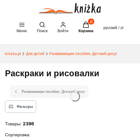
Товары в корзине: 0. See 
Open search engine
русский / zł
Меню
Поиск
Войти
Корзина
knizka.pl
Для детей
Развивающие пособия. Детский досуг
Раскраки и рисовалки
Развивающие пособия. Детский досуг
Фильтры
Товары:
2396
Список товаров
Сортировка: