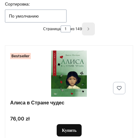
Список товаров
Сортировка:
По умолчанию
Страница
из 149
Next products
Bestseller
Алиса в Стране чудес
Цена
76,00 zł
Купить