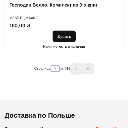
Господин Белло. Комплект из 3-х книг
ПРОИЗВОДИТЕЛЬ
МААР П. /MAAR P.
Цена
160,00 zł
Купить
Наличие:
есть в наличии
Страница
из 149
Go to the last page 
Доставка по Польше