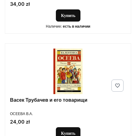
Цена
34,00 zł
Купить
Наличие:
есть в наличии
Васек Трубачев и его товарищи
ПРОИЗВОДИТЕЛЬ
ОСЕЕВА В.А.
Цена
24,00 zł
Купить