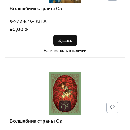
Волшебник страны Оз
ПРОИЗВОДИТЕЛЬ
БАУМ Л.Ф. / BAUM L.F.
Цена
90,00 zł
Купить
Наличие:
есть в наличии
Волшебник страны Оз