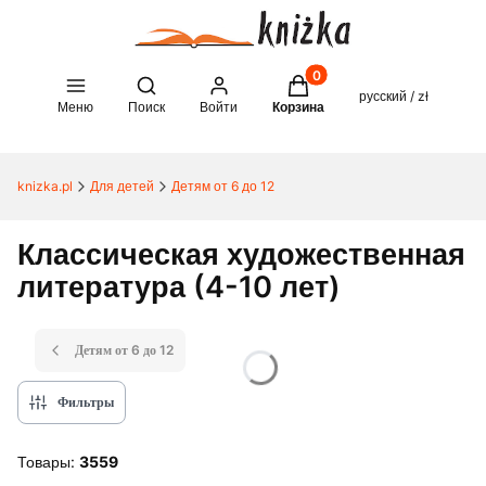
Товары в корзине: 0. See 
Open search engine
русский / zł
Меню
Поиск
Войти
Корзина
knizka.pl
Для детей
Детям от 6 до 12
Классическая художественная
литература (4-10 лет)
Детям от 6 до 12
Фильтры
Товары:
3559