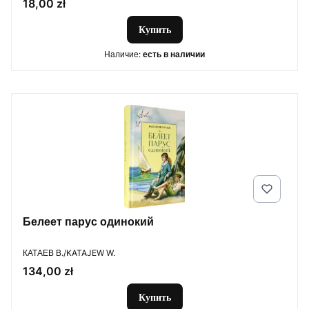
Цена
18,00 zł
Купить
Наличие:
есть в наличии
Белеет парус одинокий
ПРОИЗВОДИТЕЛЬ
КАТАЕВ В./KATAJEW W.
Цена
134,00 zł
Купить