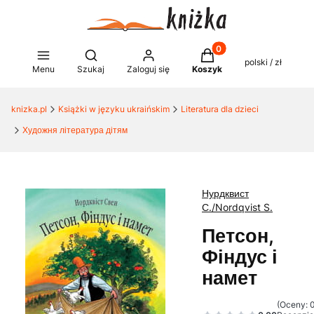
Produkty w koszyku: 0
Otwórz wyszukiwarkę
polski / zł
Menu
Szukaj
Zaloguj się
Koszyk
knizka.pl
Książki w języku ukraińskim
Literatura dla dzieci
Художня література дітям
Нурдквист
С./Nordqvist S.
Петсон,
Фіндус і
намет
(Oceny: 