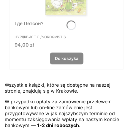
Где Петсон?
PRODUCENT
НУРДКВИСТ С./NORDQVIST S.
Cena
94,00 zł
Do koszyka
Wszystkie książki, które są dostępne na naszej
stronie, znajdują się w Krakowie.
W przypadku opłaty za zamówienie przelewem
bankowym lub on-line zamówienie jest
przygotowywane w jak najszybszym terminie od
momentu zaksięgowania wpłaty na naszym koncie
bankowym —
1-2 dni roboczych
.