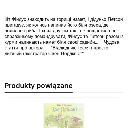
Кіт Фіндус знаходить на горищі намет, і дідуньо Петсон
пригадує, як колись напинав його біля озера, де
водилася риба. І хоча друзям так і не пощастило по-
справжньому помандрувати, Фіндус та Петсон разом із
курми напинають намет біля своєї садиби... Чудова
стаття про автора — "Відлюдник, тесля і просто
дитячий ілюстратор Свен Нордквіст".
Produkty powiązane