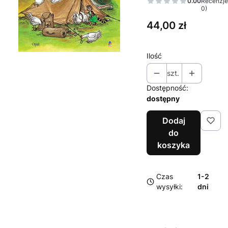
0.00
Recenzje
0)
Cena
44,00 zł
Ilość
szt.
Dostępność:
dostępny
Dodaj
do
koszyka
Czas
1-2
wysyłki:
dni