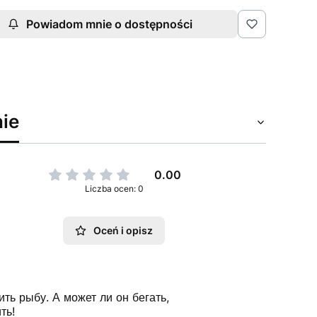
Powiadom mnie o dostępności
ie
0.00
Liczba ocen: 0
Oceń i opisz
ть рыбу. А может ли он бегать,
ть!