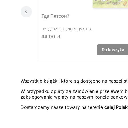
Где Петсон?
PRODUCENT
НУРДКВИСТ С./NORDQVIST S.
Cena
94,00 zł
Do koszyka
Wszystkie książki, które są dostępne na naszej st
W przypadku opłaty za zamówienie przelewem b
zaksięgowania wpłaty na naszym koncie bank
Dostarczamy nasze towary na terenie
całej Polsk