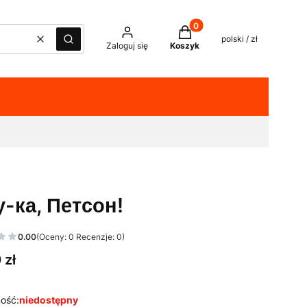
Produkty w koszyku: 0. Z
polski / zł
Wyczyść
Szukaj
Zaloguj się
Koszyk
у-ка, Петсон!
0.00
(Oceny: 0 Recenzje: 0)
 zł
ość:
niedostępny