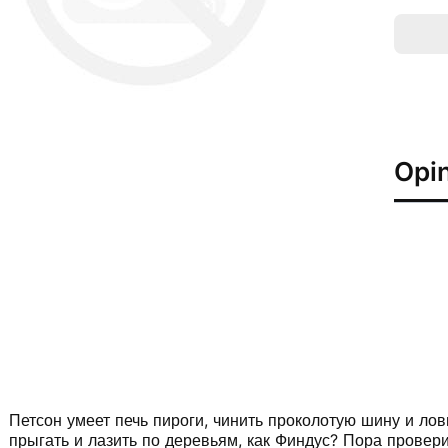
Opin
Петсон умеет печь пироги, чинить проколотую шину и лови
прыгать и лазить по деревьям, как Финдус? Пора провери