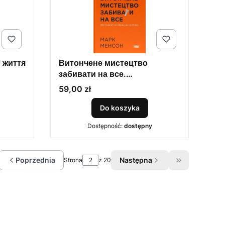
 життя
Витончене мистецтво
забивати на все.
Нестандартний підхід до
Cena
59,00 zł
проблем
Do koszyka
Dostępność:
dostępny
Poprzednia
Następna
Strona
z 20
ć do pierwszej strony z produktami
Przejdź do os