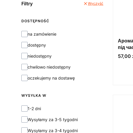
Filtry
Wyczyść
DOSTĘPNOŚĆ
Dostępność
na zamówienie
Арома
dostępny
під ча
Cena
57,00 
niedostępny
chwilowo niedostępny
oczekujemy na dostawę
WYSYŁKA W
Wysyłka w
1-2 dni
Wysyłamy za 3-5 tygodni
Wysyłamy za 3-4 tygodni