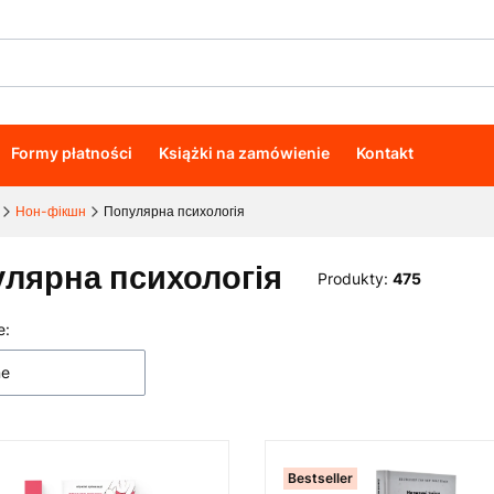
Formy płatności
Książki na zamówienie
Kontakt
Нон-фікшн
Популярна психологія
лярна психологія
Produkty:
475
e:
 produktów
ne
Bestseller