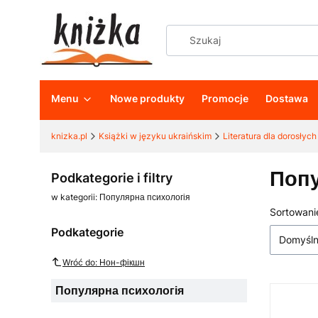
Menu
Nowe produkty
Promocje
Dostawa
knizka.pl
Książki w języku ukraińskim
Literatura dla dorosłych
Попу
Podkategorie i filtry
w kategorii: Популярна психологія
Sortowani
Lista
Podkategorie
Domyśl
Wróć do: Нон-фікшн
Популярна психологія