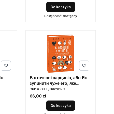
Do koszyka
Dostępność:
dostępny
Як
В оточенні нарцисів, або Як
зупинити чуже его, яке
PRODUCENT
руйнує ваше життя
ЭРИКСОН Т./ERIKSON T.
Cena
66,00 zł
Do koszyka