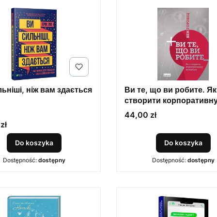
ьніші, ніж вам здається
Ви те, що ви робите. Як
створити корпоративн
ENT
культуру
Cena
44,00 zł
zł
Do koszyka
Do koszyka
Dostępność:
dostępny
Dostępność:
dostępny