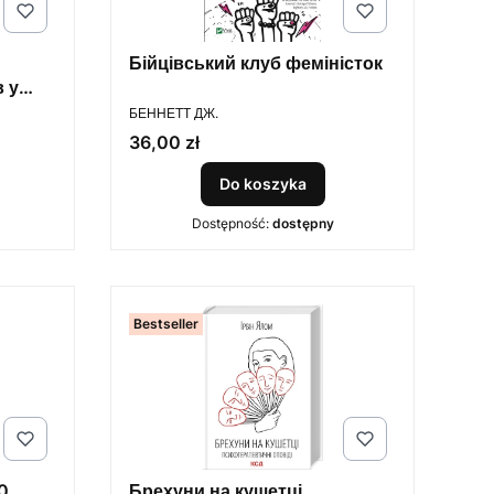
Бійцівський клуб феміністок
 у
PRODUCENT
БЕННЕТТ ДЖ.
Cena
36,00 zł
Do koszyka
Dostępność:
dostępny
Bestseller
0
Брехуни на кушетці.