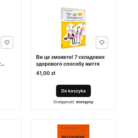
Ви це зможете! 7 складових
у
здорового способу життя
Cena
41,00 zł
Do koszyka
Dostępność:
dostępny