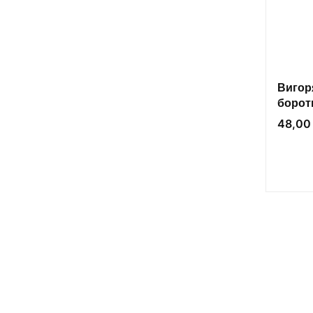
Вигор
борот
удома
Cena
48,00 