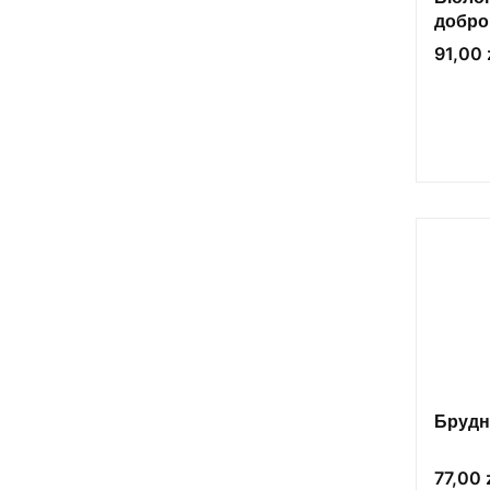
доброг
Робер
Cena
91,00 
Брудн
Cena
77,00 