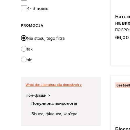
4- 6 тижнів
Батьк
на ви
PROMOCJA
PRODUC
ПО БРО
Cena
66,00 
Nie stosuj tego filtra
tak
nie
Wróć do: Literatura dla dorosłych
Bestsel
Нон-фікшн
Популярна психологія
Бізнес, фінанси, кар'єра
Koniec menu
Біоло