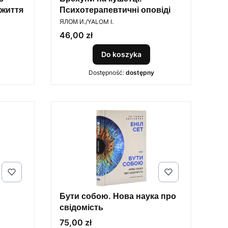
 життя
Психотерапевтичні оповіді
PRODUCENT
ЯЛОМ И./YALOM I.
Cena
46,00 zł
Do koszyka
Dostępność:
dostępny
Бути собою. Нова наука про
свідомість
Cena
75,00 zł