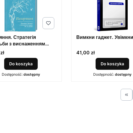
яння. Стратегія
Вимкни гаджет. Увімкни
ьби з виснаженням
 та на робот
Cena
zł
41,00 zł
Do koszyka
Do koszyka
Dostępność:
dostępny
Dostępność:
dostępny
Wró