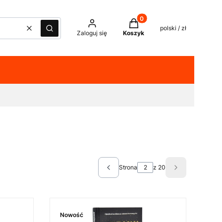
Produkty w koszyku: 0. Z
polski / zł
Wyczyść
Szukaj
Zaloguj się
Koszyk
Strona
z 20
Poprzednie produkty
Następne pro
Nowość