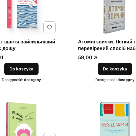
т щастя найсильніший
Атомні звички. Легкий і
с дощу
перевірений спосіб наб
корисних звичок і позб
Cena
zł
59,00 zł
звичок шкідливих
Do koszyka
Do koszyka
Dostępność:
dostępny
Dostępność:
dostępny