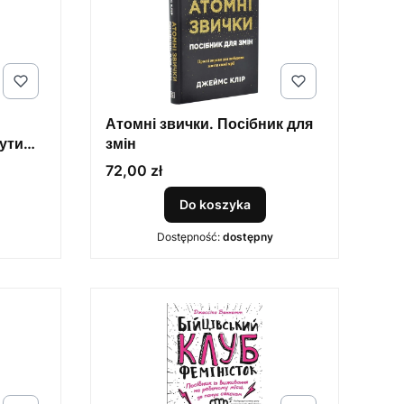
Атомні звички. Посібник для
ути
змін
утися
Cena
72,00 zł
Do koszyka
Dostępność:
dostępny