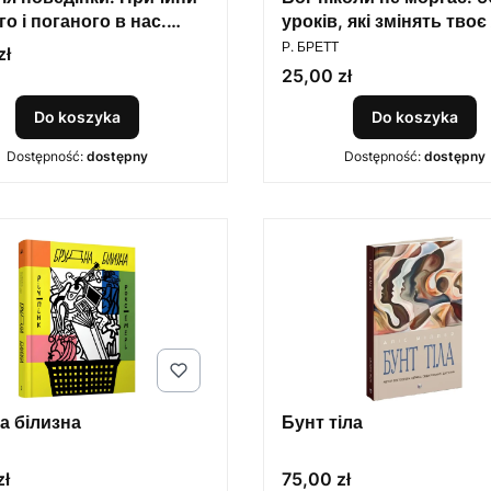
о і поганого в нас.
уроків, які змінять твоє
PRODUCENT
т Сапольскі
Р. БРЕТТ
zł
Cena
25,00 zł
Do koszyka
Do koszyka
Dostępność:
dostępny
Dostępność:
dostępny
а білизна
Бунт тіла
Cena
zł
75,00 zł