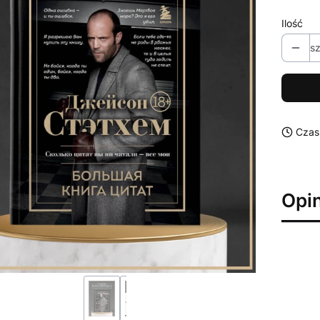
Ilość
sz
Czas
Opin