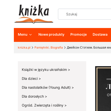
Menu
Nowe produkty
Promocje
Dostawa
knizka.pl
Pamiętniki. Biografia
Джейсон Стэтхем. Большая кни
Książki w języku ukraińskim
Dla dzieci
Dla nastolatków (Young Adult)
Dla dorosłych
Ogród. Zwierzęta i rośliny