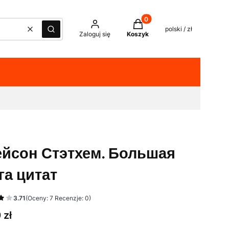
Produkty w koszyku: 0. Z
polski / zł
Wyczyść
Szukaj
Zaloguj się
Koszyk
йсон Стэтхем. Большая
га цитат
3.71
(Oceny: 7 Recenzje: 0)
 zł