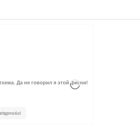
хема. Да не говорил я этой фигни!
stępności