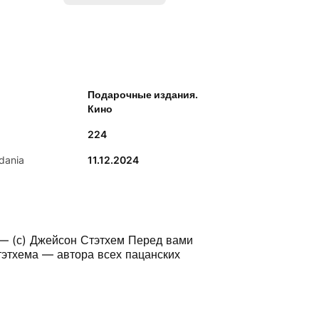
Подарочные издания.
Кино
224
dania
11.12.2024
. — (с) Джейсон Стэтхем Перед вами
тэтхема — автора всех пацанских