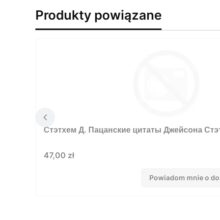
Produkty powiązane
Стэтхем Д. Пацанские цитаты Джейсона Стэт
Cena
47,00 zł
Powiadom mnie o do