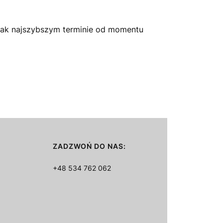
jak najszybszym terminie od momentu
ZADZWOŃ DO NAS:
+48 534 762 062