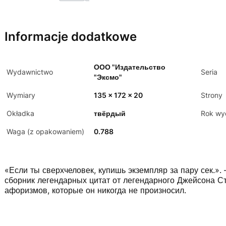
Informacje dodatkowe
ООО "Издательство
Wydawnictwo
Seria
"Эксмо"
Wymiary
135 x 172 x 20
Strony
Okładka
твёрдый
Rok wy
Waga (z opakowaniem)
0.788
«Если ты сверхчеловек, купишь экземпляр за пару сек.»
сборник легендарных цитат от легендарного Джейсона С
афоризмов, которые он никогда не произносил.