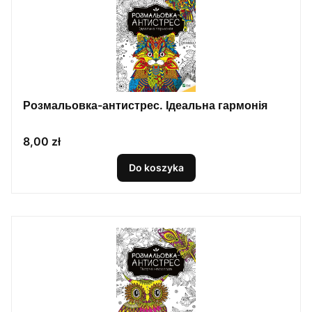
Розмальовка-антистрес. Ідеальна гармонія
Cena
8,00 zł
Do koszyka