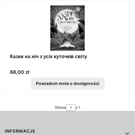
Казки на ніч з усіх куточків світу
Cena
68,00 zł
Powiadom mnie o dostępności
Strona
z 1
Linki w stopce
INFORMACJE