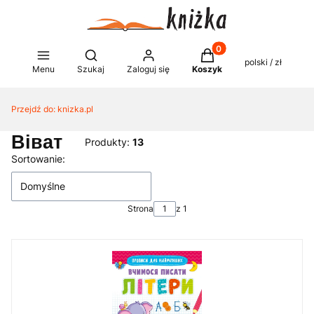
Produkty w koszyku: 0
Otwórz wyszukiwarkę
polski / zł
Menu
Szukaj
Zaloguj się
Koszyk
Przejdź do:
knizka.pl
Віват
Produkty:
13
Lista produktów
Sortowanie:
Domyślne
Strona
z 1