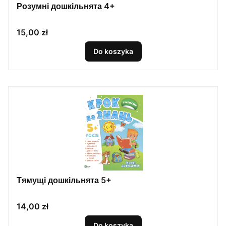
Розумні дошкільнята 4+
Cena
15,00 zł
Do koszyka
Тямущі дошкільнята 5+
Cena
14,00 zł
Do koszyka