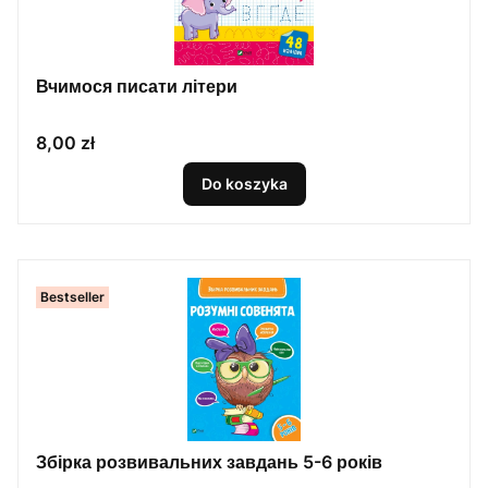
Вчимося писати літери
Cena
8,00 zł
Do koszyka
Bestseller
Збірка розвивальних завдань 5-6 років