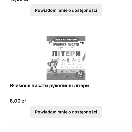
Powiadom mnie o dostępności
Вчимося писати рукописні літери
Cena
8,00 zł
Powiadom mnie o dostępności