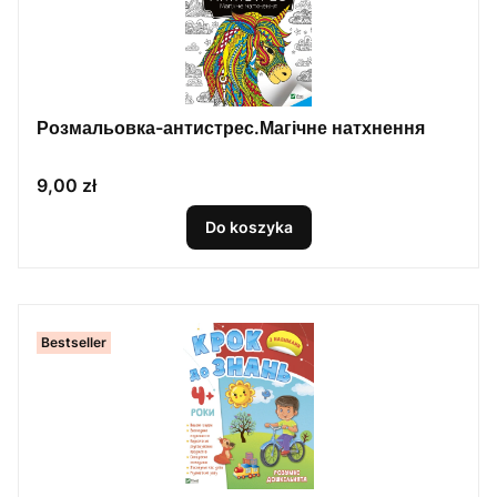
Розмальовка-антистрес.Магічне натхнення
Cena
9,00 zł
Do koszyka
Bestseller