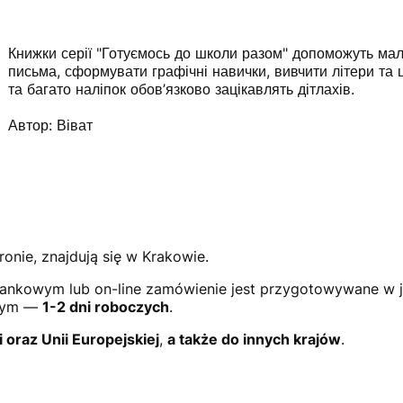
Книжки серії "Готуємось до школи разом" допоможуть мал
письма, сформувати графічні навички, вивчити літери та
та багато наліпок обов’язково зацікавлять дітлахів.
Автор: Віват
ronie, znajdują się w Krakowie.
ankowym lub on-line zamówienie jest przygotowywane w 
owym —
1-2 dni roboczych
.
i oraz Unii Europejskiej
,
a także do innych krajów
.