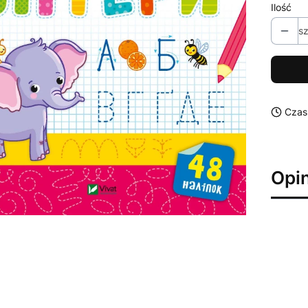
Ilość
sz
Czas
Opin