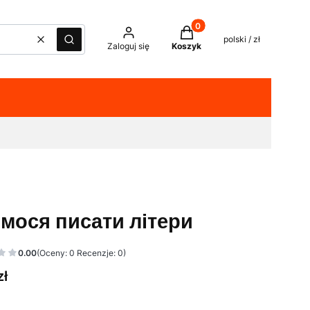
Produkty w koszyku: 0. Z
polski / zł
Wyczyść
Szukaj
Zaloguj się
Koszyk
мося писати літери
0.00
(Oceny: 0 Recenzje: 0)
zł