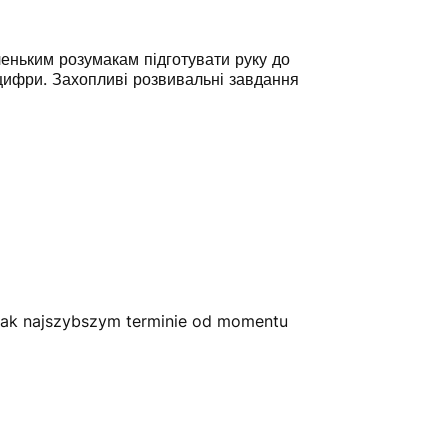
еньким розумакам підготувати руку до
 цифри. Захопливі розвивальні завдання
jak najszybszym terminie od momentu