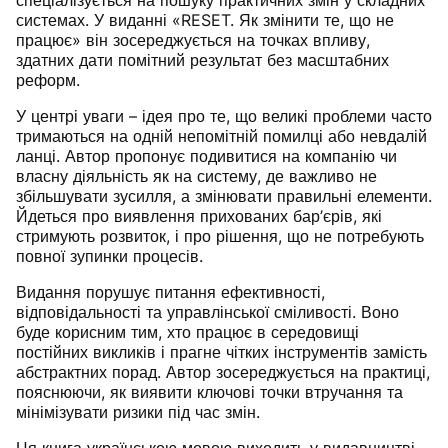
спеціалізується на пошуку практичних змін у складних
системах. У виданні «RESET. Як змінити те, що не
працює» він зосереджується на точках впливу,
здатних дати помітний результат без масштабних
реформ.
У центрі уваги – ідея про те, що великі проблеми часто
тримаються на одній непомітній помилці або невдалій
ланці. Автор пропонує подивитися на компанію чи
власну діяльність як на систему, де важливо не
збільшувати зусилля, а змінювати правильні елементи.
Йдеться про виявлення прихованих бар’єрів, які
стримують розвиток, і про рішення, що не потребують
повної зупинки процесів.
Видання порушує питання ефективності,
відповідальності та управлінської сміливості. Воно
буде корисним тим, хто працює в середовищі
постійних викликів і прагне чітких інструментів замість
абстрактних порад. Автор зосереджується на практиці,
пояснюючи, як виявити ключові точки втручання та
мінімізувати ризики під час змін.