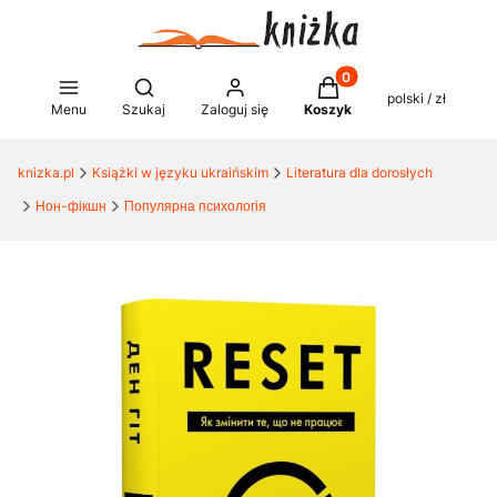
Produkty w koszyku: 0
Otwórz wyszukiwarkę
polski / zł
Menu
Szukaj
Zaloguj się
Koszyk
knizka.pl
Książki w języku ukraińskim
Literatura dla dorosłych
Нон-фікшн
Популярна психологія