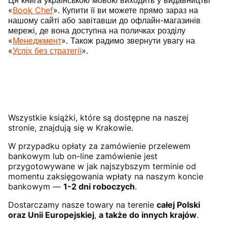
Ця книга українською мовою виходить у видавництві
«
Book Chef
». Купити її ви можете прямо зараз на
нашому сайті або завітавши до офлайн-магазинів
мережі, де вона доступна на поличках розділу
«
Менеджмент
». Також радимо звернути увагу на
«
Успіх без стратегії
».
Wszystkie książki, które są dostępne na naszej
stronie, znajdują się w Krakowie.
W przypadku opłaty za zamówienie przelewem
bankowym lub on-line zamówienie jest
przygotowywane w jak najszybszym terminie od
momentu zaksięgowania wpłaty na naszym koncie
bankowym —
1-2 dni roboczych
.
Dostarczamy nasze towary na terenie
całej Polski
oraz Unii Europejskiej
,
a także do innych krajów
.