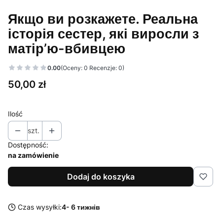
Якщо ви розкажете. Реальна
історія сестер, які виросли з
матір’ю-вбивцею
0.00
(Oceny: 0 Recenzje: 0)
Cena
50,00 zł
Ilość
szt.
Dostępność:
na zamówienie
Dodaj do koszyka
Czas wysyłki:
4- 6 тижнів