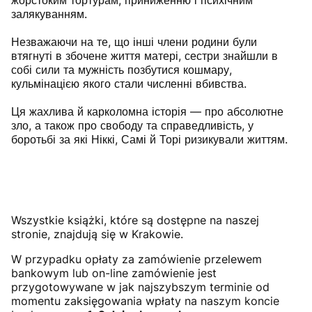
жорстоким тортурам, приниженню і психічним
залякуванням.
Незважаючи на те, що інші члени родини були
втягнуті в збочене життя матері, сестри знайшли в
собі сили та мужність позбутися кошмару,
кульмінацією якого стали численні вбивства.
Ця жахлива й карколомна історія — про абсолютне
зло, а також про свободу та справедливість, у
боротьбі за які Ніккі, Самі й Торі ризикували життям.
Wszystkie książki, które są dostępne na naszej
stronie, znajdują się w Krakowie.
W przypadku opłaty za zamówienie przelewem
bankowym lub on-line zamówienie jest
przygotowywane w jak najszybszym terminie od
momentu zaksięgowania wpłaty na naszym koncie