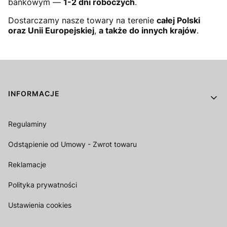
bankowym —
1-2 dni roboczych
.
Dostarczamy nasze towary na terenie
całej Polski
oraz Unii Europejskiej
,
a także do innych krajów
.
Linki w stopce
INFORMACJE
Regulaminy
Odstąpienie od Umowy - Zwrot towaru
Reklamacje
Polityka prywatności
Ustawienia cookies