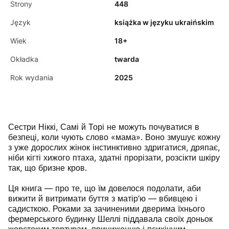
Strony
448
Język
książka w języku ukraińskim
Wiek
18+
Okładka
twarda
Rok wydania
2025
Сестри Ніккі, Самі й Торі не можуть почуватися в
безпеці, коли чують слово «мама». Воно змушує кожну
з уже дорослих жінок інстинктивно здригатися, дряпає,
ніби кігті хижого птаха, здатні прорізати, розсікти шкіру
так, що бризне кров.
Ця книга — про те, що їм довелося подолати, аби
вижити й витримати буття з матір’ю — вбивцею і
садисткою. Роками за зачиненими дверима їхнього
фермерського будинку Шеллі піддавала своїх доньок