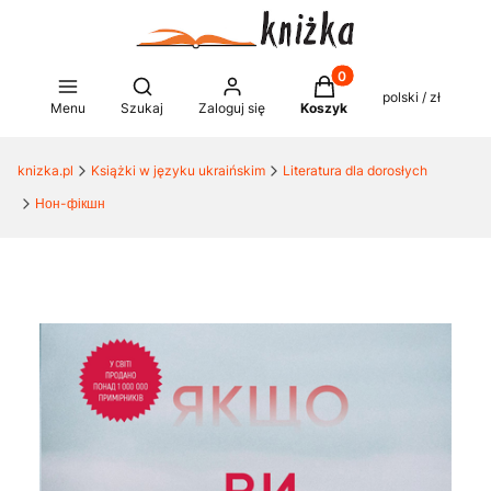
Produkty w koszyku: 0
Otwórz wyszukiwarkę
polski / zł
Menu
Szukaj
Zaloguj się
Koszyk
knizka.pl
Książki w języku ukraińskim
Literatura dla dorosłych
Нон-фікшн