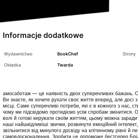
Informacje dodatkowe
Wydawnictwo
BookChef
Strony
Okładka
Twarda
амосаботаж — це наявність двох суперечливих бажань. О
Ви знаєте, як хочете рухати своє життя вперед, але досі 
місці. Саме суперечливі потреби, які є в кожного з нас,
чому ми підсвідомо протидіємо усім спробам змінитися. 
волі й готові керувати своїм життям, цьому можна зарадит
наші найшкідливіші звички, розвинути емоційний інтелект, 
звільнитися від минулого досвіду на клітинному рівні й 
самовдосконалення. Зробити це допоможе бестселер Бріа