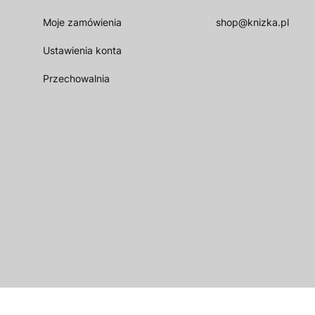
Moje zamówienia
shop@knizka.pl
Ustawienia konta
Przechowalnia