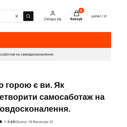
Produkty w koszyku: 0. Z
polski / zł
Wyczyść
Szukaj
Zaloguj się
Koszyk
мосаботаж на самовдосконалення.
ю горою є ви. Як
етворити самосаботаж на
овдосконалення.
3.69
(Oceny: 19 Recenzje: 0)