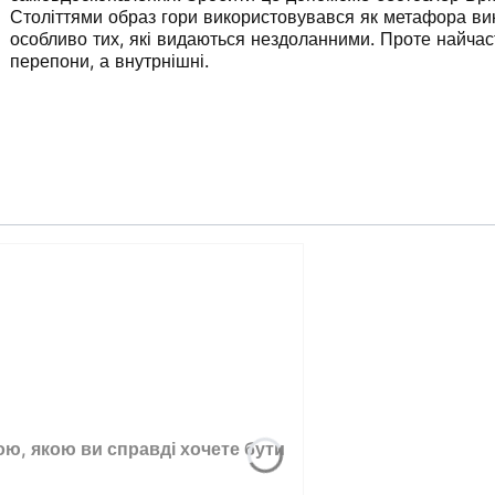
Століттями образ гори використовувався як метафора вик
особливо тих, які видаються нездоланними. Проте найчас
перепони, а внутрнішні.
ою, якою ви справді хочете бути