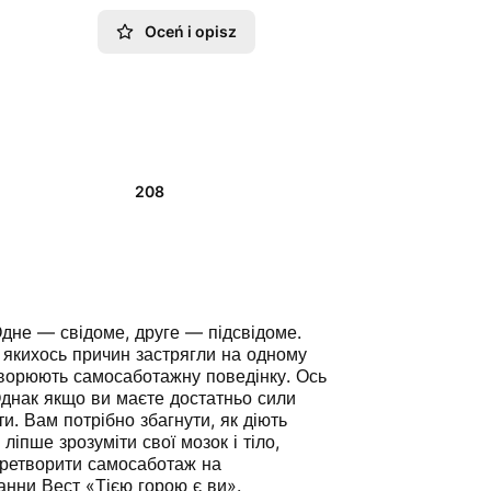
Oceń i opisz
208
дне — свідоме, друге — підсвідоме.
з якихось причин застрягли на одному
 створюють самосаботажну поведінку. Ось
Однак якщо ви маєте достатньо сили
и. Вам потрібно збагнути, як діють
ліпше зрозуміти свої мозок і тіло,
перетворити самосаботаж на
нни Вест «Тією горою є ви».