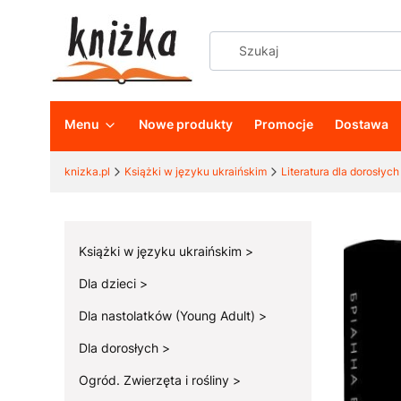
Menu
Nowe produkty
Promocje
Dostawa
knizka.pl
Książki w języku ukraińskim
Literatura dla dorosłych
Książki w języku ukraińskim
Dla dzieci
Dla nastolatków (Young Adult)
Dla dorosłych
Ogród. Zwierzęta i rośliny