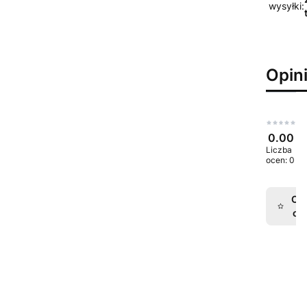
wysyłki:
Opin
0.00
Liczba
ocen: 0
Oce
op