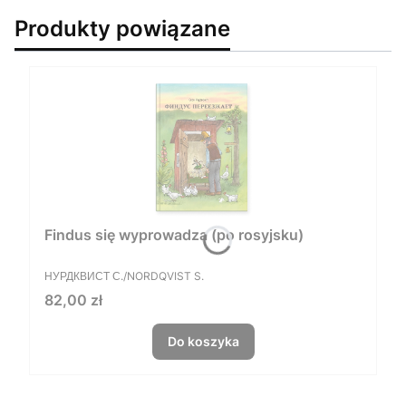
Produkty powiązane
Findus się wyprowadza (po rosyjsku)
PRODUCENT
НУРДКВИСТ С./NORDQVIST S.
Cena
82,00 zł
Do koszyka