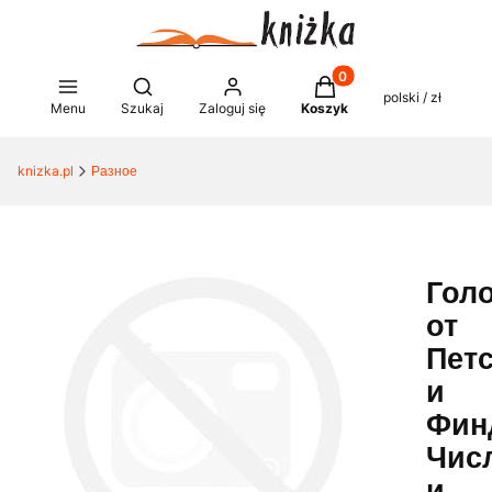
Produkty w koszyku: 0
Otwórz wyszukiwarkę
polski / zł
Menu
Szukaj
Zaloguj się
Koszyk
knizka.pl
Разное
Гол
от
Пет
и
Фин
Чис
и