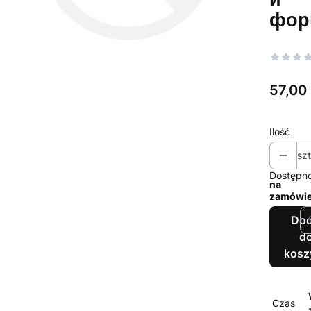
фо
Cena
57,00 
Ilość
szt
Dostępno
na
zamówie
Dod
d
kosz
Czas