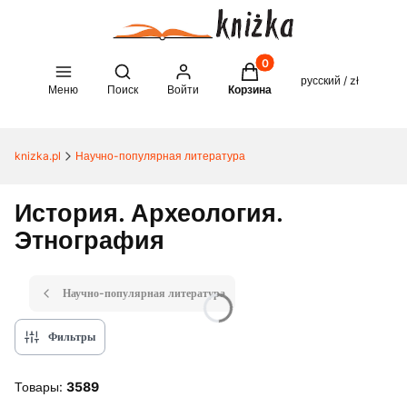
Товары в корзине: 0. See 
Open search engine
русский / zł
Меню
Поиск
Войти
Корзина
knizka.pl
Научно-популярная литература
История. Археология.
Этнография
Научно-популярная литература
Фильтры
Товары:
3589