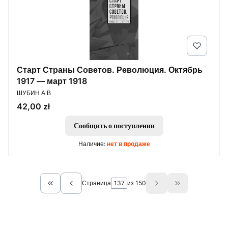
Старт Страны Советов. Революция. Октябрь
1917 — март 1918
ПРОИЗВОДИТЕЛЬ
ШУБИН А В
Цена
42,00 zł
Сообщить о поступлении
Наличие:
нет в продаже
Страница
из 150
Return to the first product page
Go to the last