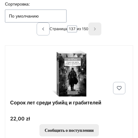
Список товаров
Сортировка:
По умолчанию
Страница
из 150
Previous products
Next products
Сорок лет среди убийц и грабителей
Цена
22,00 zł
Сообщить о поступлении