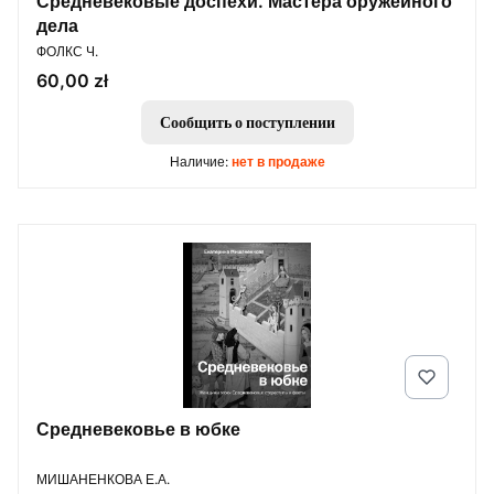
Средневековые доспехи. Мастера оружейного
дела
ПРОИЗВОДИТЕЛЬ
ФОЛКС Ч.
Цена
60,00 zł
Сообщить о поступлении
Наличие:
нет в продаже
Средневековье в юбке
ПРОИЗВОДИТЕЛЬ
МИШАНЕНКОВА Е.А.