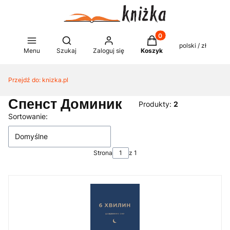
Produkty w koszyku: 0
Otwórz wyszukiwarkę
polski / zł
Menu
Szukaj
Zaloguj się
Koszyk
Przejdź do:
knizka.pl
Спенст Доминик
Produkty:
2
Lista produktów
Sortowanie:
Domyślne
Strona
z 1