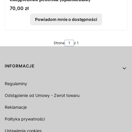
Cena
70,00 zł
Powiadom mnie o dostępności
Strona
z 1
Linki w stopce
INFORMACJE
Regulaminy
Odstąpienie od Umowy - Zwrot towaru
Reklamacje
Polityka prywatności
Ustawienia cookies