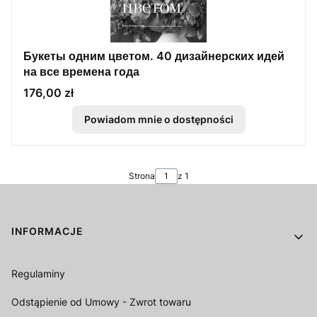
Букеты одним цветом. 40 дизайнерских идей
на все времена года
Cena
176,00 zł
Powiadom mnie o dostępności
Strona
z 1
Linki w stopce
INFORMACJE
Regulaminy
Odstąpienie od Umowy - Zwrot towaru