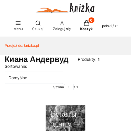
Produkty w koszyku: 0
Otwórz wyszukiwarkę
polski / zł
Menu
Szukaj
Zaloguj się
Koszyk
Przejdź do:
knizka.pl
Киана Андервуд
Produkty:
1
Lista produktów
Sortowanie:
Domyślne
Strona
z 1