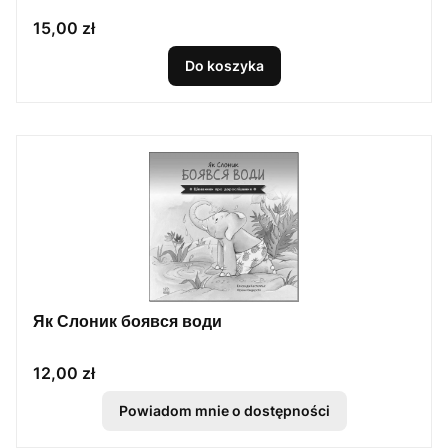
Cena
15,00 zł
Do koszyka
Як Слоник боявся води
Cena
12,00 zł
Powiadom mnie o dostępności