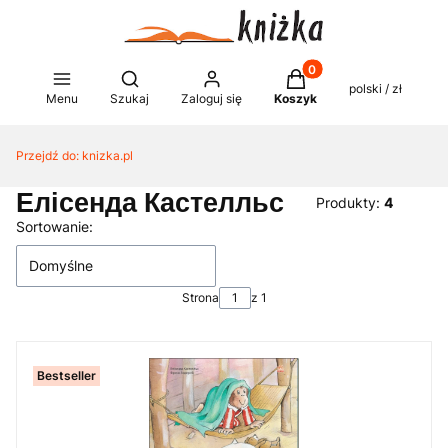
Produkty w koszyku: 0
Otwórz wyszukiwarkę
polski / zł
Menu
Szukaj
Zaloguj się
Koszyk
Przejdź do:
knizka.pl
Елісенда Кастелльс
Produkty:
4
Lista produktów
Sortowanie:
Domyślne
Strona
z 1
Bestseller