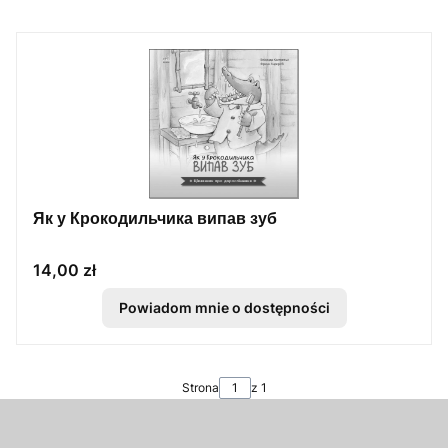
Як у Крокодильчика випав зуб
Cena
14,00 zł
Powiadom mnie o dostępności
Strona
z 1