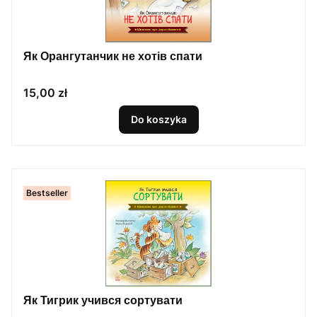
Як Орангутанчик не хотів спати
Cena
15,00 zł
Do koszyka
Bestseller
Як Тигрик учився сортувати