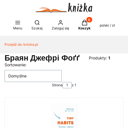
Produkty w koszyku: 0
Otwórz wyszukiwarkę
polski / zł
Menu
Szukaj
Zaloguj się
Koszyk
Przejdź do:
knizka.pl
Браян Джефрі Фоґґ
Produkty:
1
Lista produktów
Sortowanie:
Domyślne
Strona
z 1