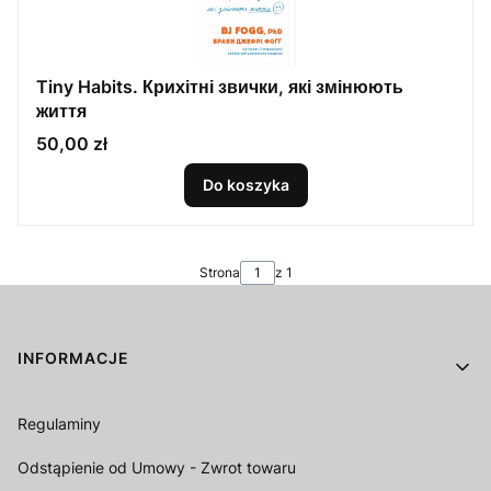
Tiny Habits. Крихітні звички, які змінюють
життя
Cena
50,00 zł
Do koszyka
Strona
z 1
Linki w stopce
INFORMACJE
Regulaminy
Odstąpienie od Umowy - Zwrot towaru