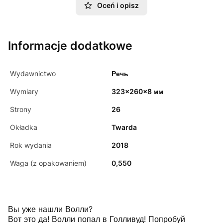
Oceń i opisz
Informacje dodatkowe
Wydawnictwo
Речь
Wymiary
323x260x8 мм
Strony
26
Okładka
Twarda
Rok wydania
2018
Waga (z opakowaniem)
0,550
Вы уже нашли Волли?
Вот это да! Волли попал в Голливуд! Попробуй