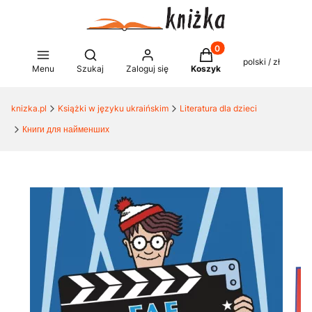
Produkty w koszyku: 0
Otwórz wyszukiwarkę
polski / zł
Menu
Szukaj
Zaloguj się
Koszyk
knizka.pl
Książki w języku ukraińskim
Literatura dla dzieci
Книги для найменших