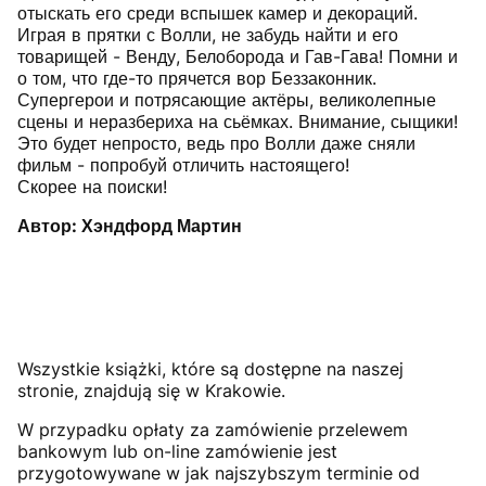
отыскать его среди вспышек камер и декораций.
Играя в прятки с Волли, не забудь найти и его
товарищей - Венду, Белоборода и Гав-Гава! Помни и
о том, что где-то прячется вор Беззаконник.
Супергерои и потрясающие актёры, великолепные
сцены и неразбериха на сьёмках. Внимание, сыщики!
Это будет непросто, ведь про Волли даже сняли
фильм - попробуй отличить настоящего!
Скорее на поиски!
Автор: Хэндфорд Мартин
Wszystkie książki, które są dostępne na naszej
stronie, znajdują się w Krakowie.
W przypadku opłaty za zamówienie przelewem
bankowym lub on-line zamówienie jest
przygotowywane w jak najszybszym terminie od