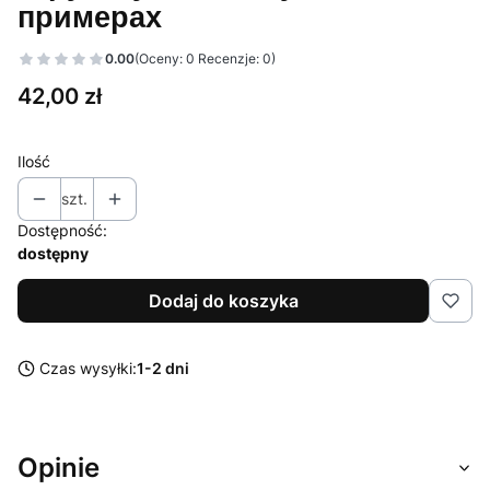
примерах
0.00
(Oceny: 0 Recenzje: 0)
Cena
42,00 zł
Ilość
szt.
Dostępność:
dostępny
Dodaj do koszyka
Czas wysyłki:
1-2 dni
Opinie