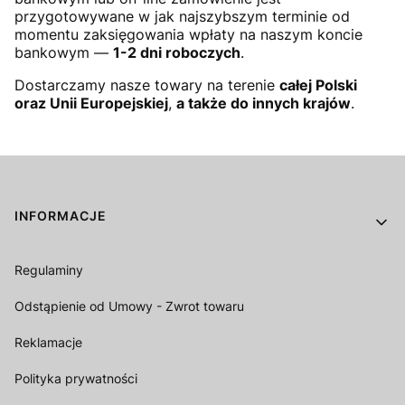
przygotowywane w jak najszybszym terminie od
momentu zaksięgowania wpłaty na naszym koncie
bankowym —
1-2 dni roboczych
.
Dostarczamy nasze towary na terenie
całej Polski
oraz Unii Europejskiej
,
a także do innych krajów
.
Linki w stopce
INFORMACJE
Regulaminy
Odstąpienie od Umowy - Zwrot towaru
Reklamacje
Polityka prywatności