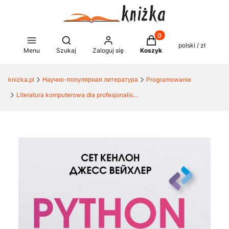
Produkty w koszyku: 0
Otwórz wyszukiwarkę
polski / zł
Menu
Szukaj
Zaloguj się
Koszyk
knizka.pl
Научно-популярная литература
Programowanie
Literatura komputerowa dla profesjonalistów