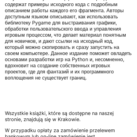
содержат примеры исходного кода с подробным
описанием работы каждого его фрагмента. Авторы
доступным языком описывают, как использовать
библиотеку Pygame для выстраивания графики,
обработки пользовательского ввода и управления
игровым процессом, что делает материал понятным
для новичков, и дают ссылки на исходный код,
который можно скопировать и сразу запустить на
своем компьютере. Данное издание поможет овладеть
основами разработки игр на Python и, несомненно,
вдохновит на создание собственных игровых
проектов, где для фантазий и их программного
воплощения не существует границ.
Wszystkie książki, które są dostępne na naszej
stronie, znajdują się w Krakowie.
W przypadku opłaty za zamówienie przelewem
bankowym lub on-line zamówienie jest